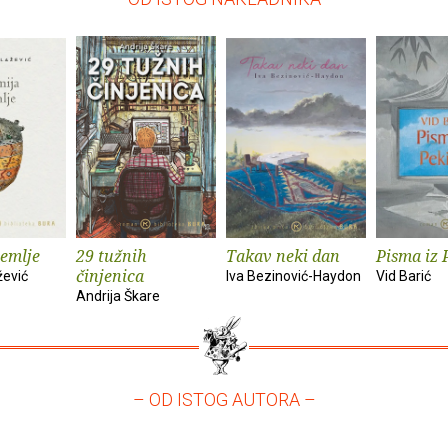
zemlje
29 tužnih
Takav neki dan
Pisma iz 
činjenica
žević
Iva Bezinović-Haydon
Vid Barić
Andrija Škare
– OD ISTOG AUTORA –