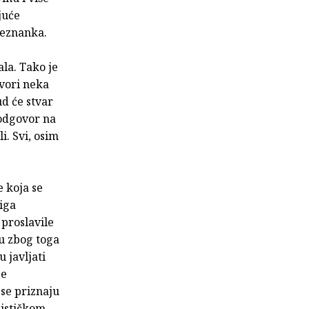
ujuće
 neznanka.
ala. Tako je
ovori neka
d će stvar
 odgovor na
i. Svi, osim
e koja se
jiga
 proslavile
ju zbog toga
u javljati
je
se priznaju
lističkom