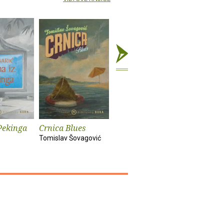
Pekinga
Crnica Blues
Futur treći
Monika i
Tomislav Šovagović
Sandra Vlašić
Darko Pern