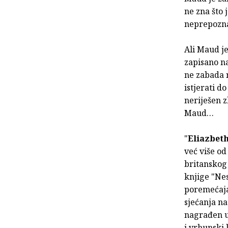
ne zna što j
neprepoznat
Ali Maud je
zapisano na
ne zabada n
istjerati 
neriješen z
Maud…
"
Eliazbeth
već više od
britanskog 
knjige "Nes
poremećaja 
sjećanja na
nagrađen u
i vrhunski 