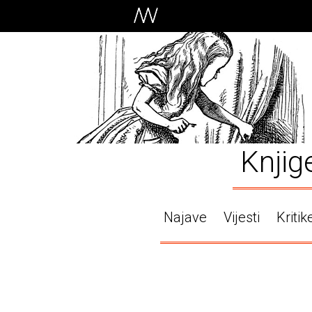
Knjig
Najave
Vijesti
Kritik