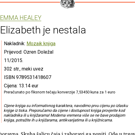
EMMA HEALEY
Elizabeth je nestala
Nakladnik:
Mozaik knjiga
Prijevod: Ozren Doležal
11/2015.
302 str., meki uvez
ISBN 9789531418607
Cijena: 13.14 eur
Preračunato po fiksnom tečaju konverzije 7,53450 kuna za 1 euro
Cijene knjiga su informativnog karaktera, navodimo prvu cijenu po izlasku
knjige iz tiska. Preporučamo da cijene i dostupnost knjiga provjerite kod
nakladnika ili u knjižarama! Moderna vremena više se ne bave prodajom
knjiga, potražite ih u knjižarama, antikvarijatima ili u knjižnicama.
oravna. Skuha šalicu čaja i zaboravi ga popiti. Ode u trgov