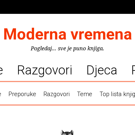
Moderna vremena
Pogledaj... sve je puno knjiga.
e
Razgovori
Djeca
e
Preporuke
Razgovori
Teme
Top lista knji