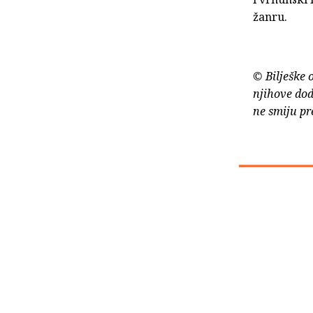
žanru.
© Bilješke 
njihove dod
ne smiju pr