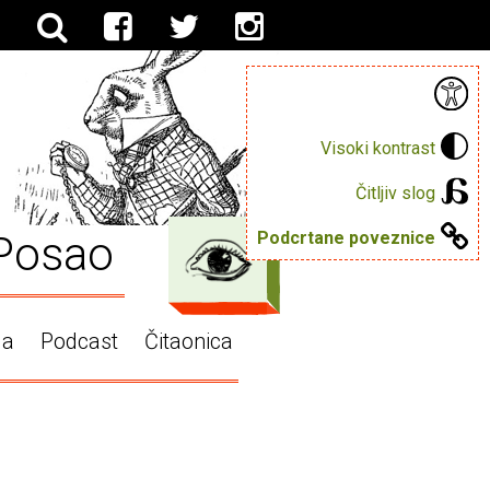
Visoki kontrast
Čitljiv slog
Posao
Podcrtane poveznice
ga
Podcast
Čitaonica