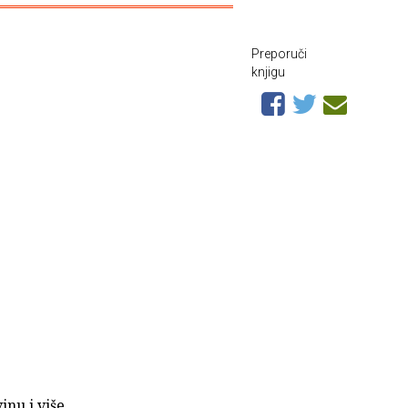
Preporuči
knjigu
inu i više