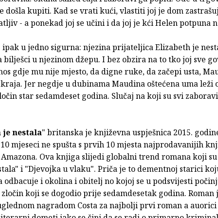
e došla kupiti. Kad se vrati kući, vlastiti joj je dom zastraš
ljiv - a ponekad joj se učini i da joj je kći Helen potpuna
 ipak u jedno sigurna: njezina prijateljica Elizabeth je nest
 bilješci u njezinom džepu. I bez obzira na to tko joj sve g
os gdje mu nije mjesto, da digne ruke, da začepi usta, Mau
do kraja. Jer negdje u dubinama Maudina oštećena uma leži
ločin star sedamdeset godina. Slučaj na koji su svi zaboravil
 je nestala
" britanska je književna uspješnica 2015. godin
 10 mjeseci ne spušta s prvih 10 mjesta najprodavanijih kn
Amazona. Ova knjiga slijedi globalni trend romana koji su
tala" i "Djevojka u vlaku". Priča je to dementnoj starici ko
odbacuje i okolina i obitelj no kojoj se u podsvijesti počinj
 zločin koji se dogodio prije sedamdesetak godina. Roman 
glednom nagradom Costa za najbolji prvi roman a auorici 
literarni dometi iako se čini da se radi o primarno krimina