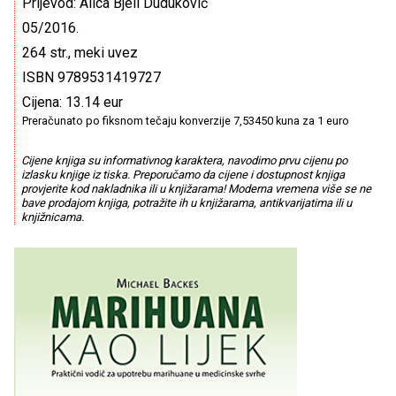
Prijevod: Alica Bjeli Duduković
05/2016.
264 str., meki uvez
ISBN 9789531419727
Cijena: 13.14 eur
Preračunato po fiksnom tečaju konverzije 7,53450 kuna za 1 euro
Cijene knjiga su informativnog karaktera, navodimo prvu cijenu po
izlasku knjige iz tiska. Preporučamo da cijene i dostupnost knjiga
provjerite kod nakladnika ili u knjižarama! Moderna vremena više se ne
bave prodajom knjiga, potražite ih u knjižarama, antikvarijatima ili u
knjižnicama.