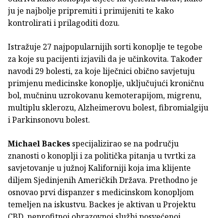
ju je najbolje pripremiti i primijeniti te kako
kontrolirati i prilagoditi dozu.
Istražuje 27 najpopularnijih sorti konoplje te tegobe
za koje su pacijenti izjavili da je učinkovita. Također
navodi 29 bolesti, za koje liječnici obično savjetuju
primjenu medicinske konoplje, uključujući kroničnu
bol, mučninu uzrokovanu kemoterapijom, migrenu,
multiplu sklerozu, Alzheimerovu bolest, fibromialgiju
i Parkinsonovu bolest.
Michael Backes
specijalizirao se na području
znanosti o konoplji i za politička pitanja u tvrtki za
savjetovanje u južnoj Kaliforniji koja ima klijente
diljem Sjedinjenih Američkih Država. Prethodno je
osnovao prvi dispanzer s medicinskom konopljom
temeljen na iskustvu. Backes je aktivan u Projektu
CBD, neprofitnoj obrazovnoj službi posvećenoj