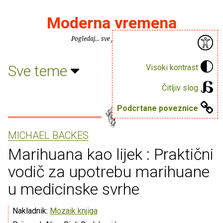
Moderna vremena
Pogledaj... sve je puno knjiga.
Sve teme
Visoki kontrast
Čitljiv slog
Podcrtane poveznice
MICHAEL BACKES
Marihuana kao lijek : Praktični
vodič za upotrebu marihuane
u medicinske svrhe
Nakladnik:
Mozaik knjiga