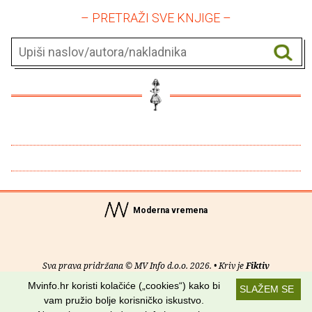
– PRETRAŽI SVE KNJIGE –
Moderna vremena
Sva prava pridržana © MV Info d.o.o. 2026. • Kriv je
Fiktiv
Mvinfo.hr koristi kolačiće („cookies“) kako bi
SLAŽEM SE
O nama
•
Pomoć
•
Uvjeti korištenja
•
RSS kanali
vam pružio bolje korisničko iskustvo.