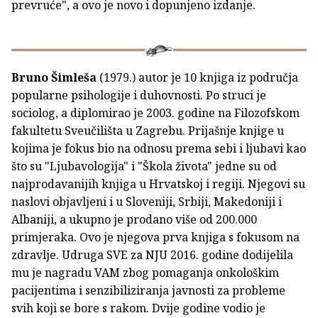
prevruće", a ovo je novo i dopunjeno izdanje.
Bruno Šimleša
(1979.) autor je 10 knjiga iz područja
popularne psihologije i duhovnosti. Po struci je
sociolog, a diplomirao je 2003. godine na Filozofskom
fakultetu Sveučilišta u Zagrebu. Prijašnje knjige u
kojima je fokus bio na odnosu prema sebi i ljubavi kao
što su "Ljubavologija" i "Škola života" jedne su od
najprodavanijih knjiga u Hrvatskoj i regiji. Njegovi su
naslovi objavljeni i u Sloveniji, Srbiji, Makedoniji i
Albaniji, a ukupno je prodano više od 200.000
primjeraka. Ovo je njegova prva knjiga s fokusom na
zdravlje. Udruga SVE za NJU 2016. godine dodijelila
mu je nagradu VAM zbog pomaganja onkološkim
pacijentima i senzibiliziranja javnosti za probleme
svih koji se bore s rakom. Dvije godine vodio je