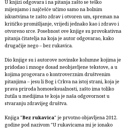
U knjizi odgovara i na pitanja zašto se teško
mijenjamo i najčešće učimo samo na bolnim
iskustvima te zašto zdrav i otvoren um, spreman na
kritičko promišljanje, vrijedi jednako kao i zdravo i
otvoreno srce. Posebnost ove knjige su provokativna
pitanja čitatelja na koja je autor odgovarao, kako
drugačije nego – bez rukavica.
Dio knjige su i autorove novinske kolumne kojima je
pridodao i mnoge dosad neobjavljene tekstove, a u
kojima progovara o kontroverznim društvenim
pitanjima – jesu li Bog i Crkva na istoj strani, koja je
prava priroda homoseksualnosti, zašto ima toliko
žutila u medijima te koja je naša odgovornost u
stvaranju zdravijeg društva.
Knjiga "
Bez rukavica
" je prvotno objavljena 2012.
godine pod nazivom "U rukavicama mi je ionako