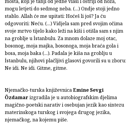
mosta, koji je tanji od jedne vlasi i oštriji od noža,
mogu letjeti do sedmog neba. (...) Ondje stoji jedno
stablo. Allah će me upitati: Hoćeš li još? Ja ću
odgovoriti: Neću. (...) Vidjela sam pred svojim očima
svoje mrtvo tijelo kako leži na kiši i otišla sam s njim
na groblje u İstanbulu. Za mnom dolaze moj otac,
bosonog, moja majka, bosonoga, moja braća gola i
bosa, moja baka (...). Padala je kiša na groblju u
İstanbulu, njihovi plačljivi glasovi govorili su u zboru:
Ne idi. Ne idi. Gitme, gitme.
Njemačko-turska književnica
Emine Sevgi
Özdamar
izgradila je u autobiografskim djelima
magično-poetski narativ i osebujan jezik kao sintezu
materinskoga turskog i svojega drugog jezika,
njemačkog, na kojemu piše.