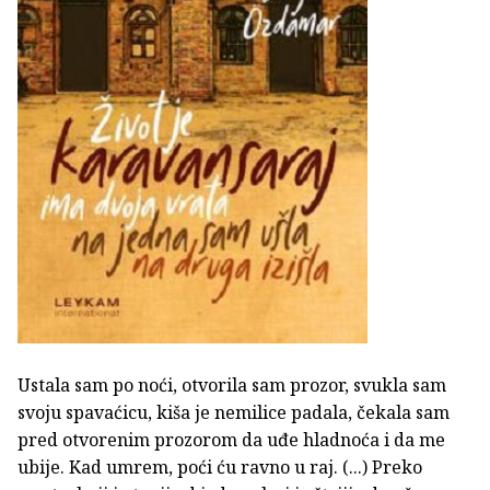
Ustala sam po noći, otvorila sam prozor, svukla sam
svoju spavaćicu, kiša je nemilice padala, čekala sam
pred otvorenim prozorom da uđe hladnoća i da me
ubije. Kad umrem, poći ću ravno u raj. (...) Preko