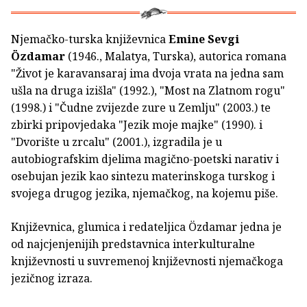
Njemačko-turska književnica
Emine Sevgi
Özdamar
(1946., Malatya, Turska), autorica romana
"Život je karavansaraj ima dvoja vrata na jedna sam
ušla na druga izišla" (1992.), "Most na Zlatnom rogu"
(1998.) i "Čudne zvijezde zure u Zemlju" (2003.) te
zbirki pripovjedaka "Jezik moje majke" (1990). i
"Dvorište u zrcalu" (2001.), izgradila je u
autobiografskim djelima magično-poetski narativ i
osebujan jezik kao sintezu materinskoga turskog i
svojega drugog jezika, njemačkog, na kojemu piše.
Književnica, glumica i redateljica Özdamar jedna je
od najcjenjenijih predstavnica interkulturalne
književnosti u suvremenoj književnosti njemačkoga
jezičnog izraza.