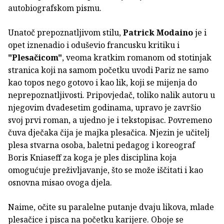
autobiografskom pismu.
Unatoč prepoznatljivom stilu,
Patrick Modaino
je i
opet iznenadio i oduševio francusku kritiku i
"Plesačicom"
, veoma kratkim romanom od stotinjak
stranica koji na samom početku uvodi Pariz ne samo
kao topos nego gotovo i kao lik, koji se mijenja do
neprepoznatljivosti. Pripovjedač, toliko nalik autoru u
njegovim dvadesetim godinama, upravo je završio
svoj prvi roman, a ujedno je i tekstopisac. Povremeno
čuva dječaka čija je majka plesačica. Njezin je učitelj
plesa stvarna osoba, baletni pedagog i koreograf
Boris Kniaseff za koga je ples disciplina koja
omogućuje preživljavanje, što se može iščitati i kao
osnovna misao ovoga djela.
Naime, očite su paralelne putanje dvaju likova, mlade
plesačice i pisca na početku karijere. Oboje se