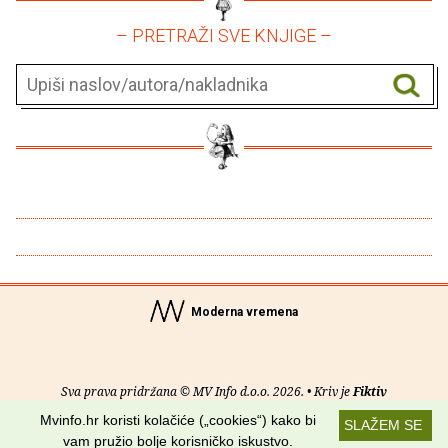
– PRETRAŽI SVE KNJIGE –
Moderna vremena
Sva prava pridržana © MV Info d.o.o. 2026. • Kriv je
Fiktiv
Mvinfo.hr koristi kolačiće („cookies“) kako bi
SLAŽEM SE
O nama
•
Pomoć
•
Uvjeti korištenja
•
RSS kanali
vam pružio bolje korisničko iskustvo.