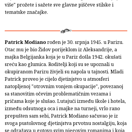
više" prožete i sažete sve glavne piščeve stilske i
tematske značajke.
Patrick Modiano
rođen je 30. srpnja 1945. u Parizu.
Otac mu je bio Židov porijeklom iz Aleksandrije, a
majka Belgijanka koja je u Pariz došla 1942. okušati
sreću kao glumica. Roditelji koji su se upoznali u
okupiranom Parizu živjeli su napola u tajnosti. Mladi
Patrick proveo je cijelo djetinjstvo u atmosferi
natopljenoj "otrovnim vonjem okupacije", povezanoj
sa stanovitim očevim problematičnim vezama i
pričama koje je slušao. Lutajući između škole i hotela,
između odsutnoga oca i majke na turneji, vrlo rano
prepušten sam sebi, Patrick Modiano sačuvao je iz
svoga pustolovnog djetinjstva prvotnu nostalgiju, koja
se odražava u gotovo svim njegovim romanima i koja