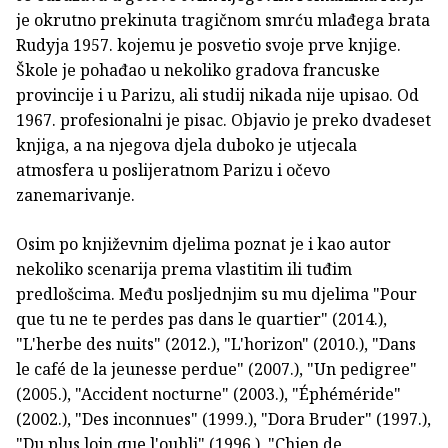
je okrutno prekinuta tragičnom smrću mlađega brata
Rudyja 1957. kojemu je posvetio svoje prve knjige.
Škole je pohađao u nekoliko gradova francuske
provincije i u Parizu, ali studij nikada nije upisao. Od
1967. profesionalni je pisac. Objavio je preko dvadeset
knjiga, a na njegova djela duboko je utjecala
atmosfera u poslijeratnom Parizu i očevo
zanemarivanje.
Osim po književnim djelima poznat je i kao autor
nekoliko scenarija prema vlastitim ili tuđim
predlošcima. Među posljednjim su mu djelima "Pour
que tu ne te perdes pas dans le quartier" (2014.),
"L'herbe des nuits" (2012.), "L'horizon" (2010.), "Dans
le café de la jeunesse perdue" (2007.), "Un pedigree"
(2005.), "Accident nocturne" (2003.), "Éphéméride"
(2002.), "Des inconnues" (1999.), "Dora Bruder" (1997.),
"Du plus loin que l'oubli" (1996.), "Chien de