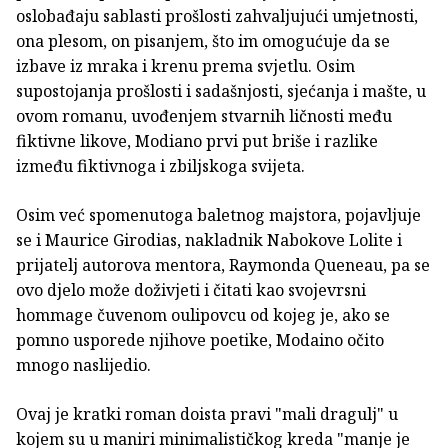
oslobađaju sablasti prošlosti zahvaljujući umjetnosti,
ona plesom, on pisanjem, što im omogućuje da se
izbave iz mraka i krenu prema svjetlu. Osim
supostojanja prošlosti i sadašnjosti, sjećanja i mašte, u
ovom romanu, uvođenjem stvarnih ličnosti među
fiktivne likove, Modiano prvi put briše i razlike
između fiktivnoga i zbiljskoga svijeta.
Osim već spomenutoga baletnog majstora, pojavljuje
se i Maurice Girodias, nakladnik Nabokove Lolite i
prijatelj autorova mentora, Raymonda Queneau, pa se
ovo djelo može doživjeti i čitati kao svojevrsni
hommage čuvenom oulipovcu od kojeg je, ako se
pomno usporede njihove poetike, Modaino očito
mnogo naslijedio.
Ovaj je kratki roman doista pravi "mali dragulj" u
kojem su u maniri minimalističkog kreda "manje je