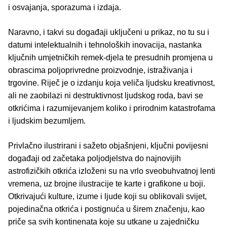
i osvajanja, sporazuma i izdaja.
Naravno, i takvi su događaji uključeni u prikaz, no tu su i
datumi intelektualnih i tehnoloških inovacija, nastanka
ključnih umjetničkih remek-djela te presudnih promjena u
obrascima poljoprivredne proizvodnje, istraživanja i
trgovine. Riječ je o izdanju koja veliča ljudsku kreativnost,
ali ne zaobilazi ni destruktivnost ljudskog roda, bavi se
otkrićima i razumijevanjem koliko i prirodnim katastrofama
i ljudskim bezumljem.
Privlačno ilustrirani i sažeto objašnjeni, ključni povijesni
događaji od začetaka poljodjelstva do najnovijih
astrofizičkih otkrića izloženi su na vrlo sveobuhvatnoj lenti
vremena, uz brojne ilustracije te karte i grafikone u boji.
Otkrivajući kulture, izume i ljude koji su oblikovali svijet,
pojedinačna otkrića i postignuća u širem značenju, kao
priče sa svih kontinenata koje su utkane u zajedničku