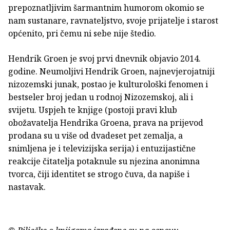
prepoznatljivim šarmantnim humorom okomio se
nam sustanare, ravnateljstvo, svoje prijatelje i starost
općenito, pri čemu ni sebe nije štedio.
Hendrik Groen je svoj prvi dnevnik objavio 2014.
godine. Neumoljivi Hendrik Groen, najnevjerojatniji
nizozemski junak, postao je kulturološki fenomen i
bestseler broj jedan u rodnoj Nizozemskoj, ali i
svijetu. Uspjeh te knjige (postoji pravi klub
obožavatelja Hendrika Groena, prava na prijevod
prodana su u više od dvadeset pet zemalja, a
snimljena je i televizijska serija) i entuzijastične
reakcije čitatelja potaknule su njezina anonimna
tvorca, čiji identitet se strogo čuva, da napiše i
nastavak.