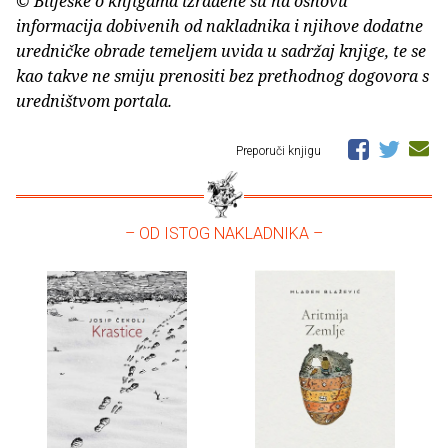
© Bilješke o knjigama izrađene su na osnovu
informacija dobivenih od nakladnika i njihove dodatne
uredničke obrade temeljem uvida u sadržaj knjige, te se
kao takve ne smiju prenositi bez prethodnog dogovora s
uredništvom portala.
Preporuči knjigu
– OD ISTOG NAKLADNIKA –