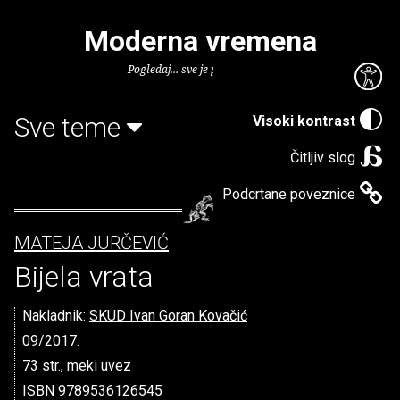
Moderna vremena
Pogledaj... sve je puno knjiga.
Sve teme
Visoki kontrast
Čitljiv slog
Podcrtane poveznice
MATEJA JURČEVIĆ
Bijela vrata
Nakladnik:
SKUD Ivan Goran Kovačić
09/2017.
73 str., meki uvez
ISBN 9789536126545