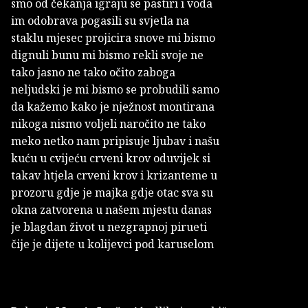
smo od čekanja igraju se pastiri i voda
im odobrava pogasili su svjetla na
staklu mjesec projicira snove mi bismo
dignuli bunu mi bismo rekli svoje ne
tako jasno ne tako očito zaboga
neljudski je mi bismo se probudili samo
da kažemo kako je nježnost montirana
nikoga nismo voljeli naročito ne tako
meko netko nam pripisuje ljubav i našu
kuću u cvijeću crveni krov oduvijek si
takav htjela crveni krov i krizanteme u
prozoru gdje je majka gdje otac sva su
okna zatvorena u našem mjestu danas
je blagdan život u nezgrapnoj pirueti
čije je dijete u kolijevci pod karuselom