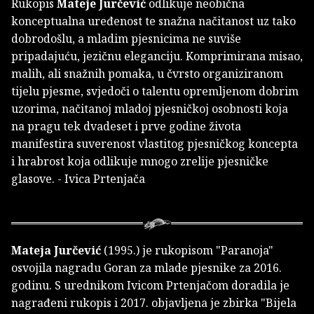
Rukopis
Mateje Jurčević
odlikuje neobična
konceptualna uređenost te snažna načitanost uz tako
dobrodošlu, a mladim pjesnicima ne suviše
pripadajuću, jezičnu eleganciju. Komprimirana misao,
malih, ali snažnih pomaka, u čvrsto organiziranom
tijelu pjesme, svjedoči o talentu opremljenom dobrim
uzorima, načitanoj mladoj pjesničkoj osobnosti koja
na pragu tek dvadeset i prve godine života
manifestira suverenost vlastitog pjesničkog koncepta
i hrabrost koja odlikuje mnogo zrelije pjesničke
glasove. - Ivica Prtenjača
Mateja Jurčević
(1995.) je rukopisom "Paranoja"
osvojila nagradu Goran za mlade pjesnike za 2016.
godinu. S urednikom Ivicom Prtenjačom doradila je
nagrađeni rukopis i 2017. objavljena je zbirka "Bijela