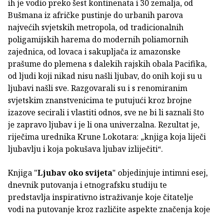
ih je vodio preko šest kontinenata i 30 zemalja, od
Bušmana iz afričke pustinje do urbanih parova
najvećih svjetskih metropola, od tradicionalnih
poligamijskih harema do modernih poliamornih
zajednica, od lovaca i sakupljača iz amazonske
prašume do plemena s dalekih rajskih obala Pacifika,
od ljudi koji nikad nisu našli ljubav, do onih koji su u
ljubavi našli sve. Razgovarali su i s renomiranim
svjetskim znanstvenicima te putujući kroz brojne
izazove secirali i vlastiti odnos, sve ne bi li saznali što
je zapravo ljubav i je li ona univerzalna. Rezultat je,
riječima urednika Krune Lokotara: „knjiga koja liječi
ljubavlju i koja pokušava ljubav izliječiti“.
Knjiga "
Ljubav oko svijeta
" objedinjuje intimni esej,
dnevnik putovanja i etnografsku studiju te
predstavlja inspirativno istraživanje koje čitatelje
vodi na putovanje kroz različite aspekte značenja koje