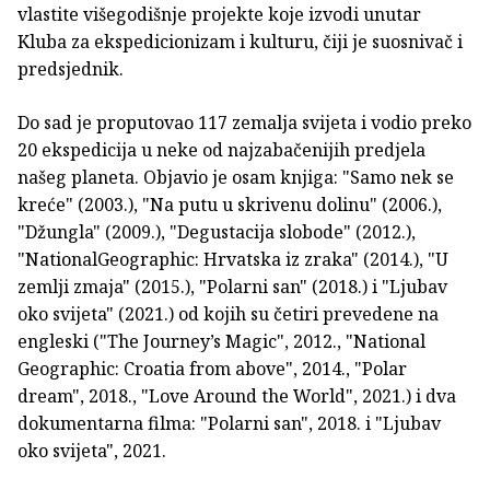
vlastite višegodišnje projekte koje izvodi unutar
Kluba za ekspedicionizam i kulturu, čiji je suosnivač i
predsjednik.
Do sad je proputovao 117 zemalja svijeta i vodio preko
20 ekspedicija u neke od najzabačenijih predjela
našeg planeta. Objavio je osam knjiga: "Samo nek se
kreće" (2003.), "Na putu u skrivenu dolinu" (2006.),
"Džungla" (2009.), "Degustacija slobode" (2012.),
"NationalGeographic: Hrvatska iz zraka" (2014.), "U
zemlji zmaja" (2015.), "Polarni san" (2018.) i "Ljubav
oko svijeta" (2021.) od kojih su četiri prevedene na
engleski ("The Journey’s Magic", 2012., "National
Geographic: Croatia from above", 2014., "Polar
dream", 2018., "Love Around the World", 2021.) i dva
dokumentarna filma: "Polarni san", 2018. i "Ljubav
oko svijeta", 2021.