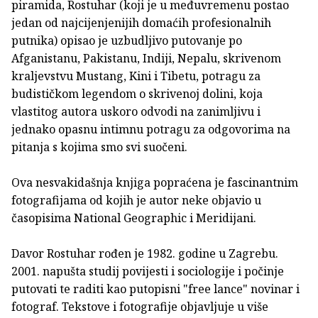
piramida, Rostuhar (koji je u međuvremenu postao
jedan od najcijenjenijih domaćih profesionalnih
putnika) opisao je uzbudljivo putovanje po
Afganistanu, Pakistanu, Indiji, Nepalu, skrivenom
kraljevstvu Mustang, Kini i Tibetu, potragu za
budističkom legendom o skrivenoj dolini, koja
vlastitog autora uskoro odvodi na zanimljivu i
jednako opasnu intimnu potragu za odgovorima na
pitanja s kojima smo svi suočeni.
Ova nesvakidašnja knjiga popraćena je fascinantnim
fotografijama od kojih je autor neke objavio u
časopisima National Geographic i Meridijani.
Davor Rostuhar rođen je 1982. godine u Zagrebu.
2001. napušta studij povijesti i sociologije i počinje
putovati te raditi kao putopisni "free lance" novinar i
fotograf. Tekstove i fotografije objavljuje u više