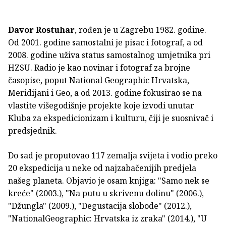
Davor Rostuhar
, rođen je
u Zagrebu 1982. godine.
Od 2001. godine samostalni je pisac i fotograf, a od
2008. godine uživa status samostalnog umjetnika pri
HZSU. Radio je kao novinar i fotograf za brojne
časopise, poput National Geographic Hrvatska,
Meridijani i Geo, a od 2013. godine fokusirao se na
vlastite višegodišnje projekte koje izvodi unutar
Kluba za ekspedicionizam i kulturu, čiji je suosnivač i
predsjednik.
Do sad je proputovao 117 zemalja svijeta i vodio preko
20 ekspedicija u neke od najzabačenijih predjela
našeg planeta. Objavio je osam knjiga: "Samo nek se
kreće" (2003.), "Na putu u skrivenu dolinu" (2006.),
"Džungla" (2009.), "Degustacija slobode" (2012.),
"NationalGeographic: Hrvatska iz zraka" (2014.), "U