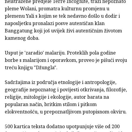
neistražene predjele Terre Incognite, traži nepoznato
pleme Wolani, promatra kulturnu promjenu u
plemenu Yali s kojim se tek nedavno došlo u dodir i
naposljetku pronalazi posve autentičan klan
Banggatung koji još uvijek živi autentičnim životom
kamenog doba.
Usput je 'zaradio' malariju. Proteklih pola godine
borbe s malarijom i oporavkom, proveo je pišući svoju
treću knjigu "Džungla".
Sadržajima iz područja etnologije i antropologije,
geografije nepoznatog i povijesti otkrivanja, filozofije,
religije, mitologije i ekologije, autor barata na
popularan način, britkim stilom i pitkom
elokventnošću, u prepoznatljivom putopisnom okviru.
500 kartica teksta dodatno upotpunjuje više od 200