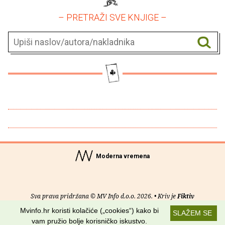
– PRETRAŽI SVE KNJIGE –
Moderna vremena
Sva prava pridržana © MV Info d.o.o. 2026. • Kriv je
Fiktiv
Mvinfo.hr koristi kolačiće („cookies“) kako bi
SLAŽEM SE
O nama
•
Pomoć
•
Uvjeti korištenja
•
RSS kanali
vam pružio bolje korisničko iskustvo.