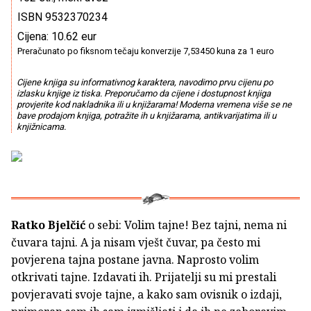
ISBN 9532370234
Cijena: 10.62 eur
Preračunato po fiksnom tečaju konverzije 7,53450 kuna za 1 euro
Cijene knjiga su informativnog karaktera, navodimo prvu cijenu po
izlasku knjige iz tiska. Preporučamo da cijene i dostupnost knjiga
provjerite kod nakladnika ili u knjižarama! Moderna vremena više se ne
bave prodajom knjiga, potražite ih u knjižarama, antikvarijatima ili u
knjižnicama.
Ratko Bjelčić
o sebi: Volim tajne! Bez tajni, nema ni
čuvara tajni. A ja nisam vješt čuvar, pa često mi
povjerena tajna postane javna. Naprosto volim
otkrivati tajne. Izdavati ih. Prijatelji su mi prestali
povjeravati svoje tajne, a kako sam ovisnik o izdaji,