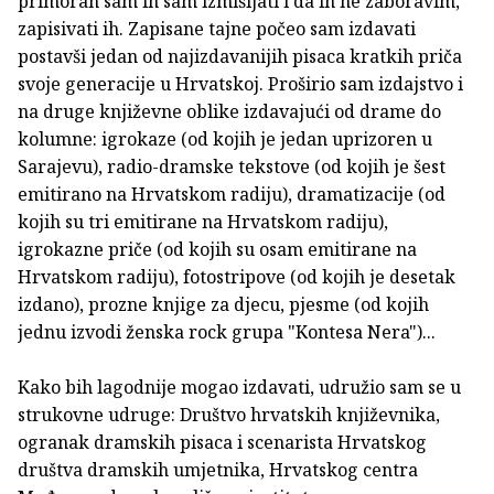
primoran sam ih sam izmišljati i da ih ne zaboravim,
zapisivati ih. Zapisane tajne počeo sam izdavati
postavši jedan od najizdavanijih pisaca kratkih priča
svoje generacije u Hrvatskoj. Proširio sam izdajstvo i
na druge književne oblike izdavajući od drame do
kolumne: igrokaze (od kojih je jedan uprizoren u
Sarajevu), radio-dramske tekstove (od kojih je šest
emitirano na Hrvatskom radiju), dramatizacije (od
kojih su tri emitirane na Hrvatskom radiju),
igrokazne priče (od kojih su osam emitirane na
Hrvatskom radiju), fotostripove (od kojih je desetak
izdano), prozne knjige za djecu, pjesme (od kojih
jednu izvodi ženska rock grupa "Kontesa Nera")...
Kako bih lagodnije mogao izdavati, udružio sam se u
strukovne udruge: Društvo hrvatskih književnika,
ogranak dramskih pisaca i scenarista Hrvatskog
društva dramskih umjetnika, Hrvatskog centra