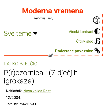
Moderna vremena
Pogledaj... sve je puno knjiga.
Sve teme
Visoki kontrast
Čitljiv slog
Podcrtane poveznice
RATKO BJELČIĆ
P(r)ozornica : (7 dječjih
igrokaza)
Nakladnik:
Nova knjiga Rast
12/2004.
152 str., meki uvez