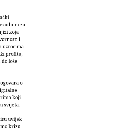
vački
presudnim za
jizi koja
vornosti i
m uzrocima
i profitu,
 do loše
progovara o
igitalne
arima koji
m svijeta.
nisu uvijek
 smo krizu