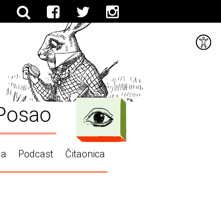
Posao
ga
Podcast
Čitaonica