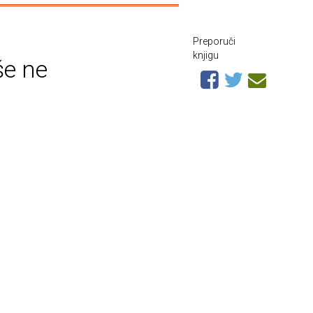
Preporuči
knjigu
še ne