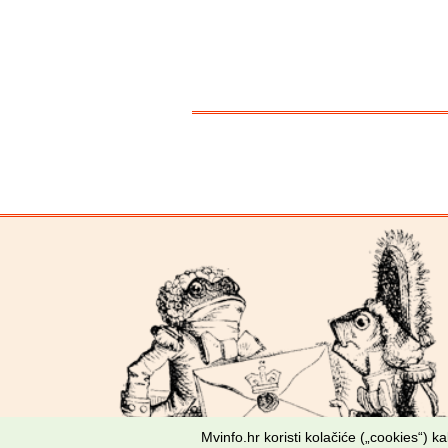
Mvinfo.hr koristi kolačiće („cookies“) 