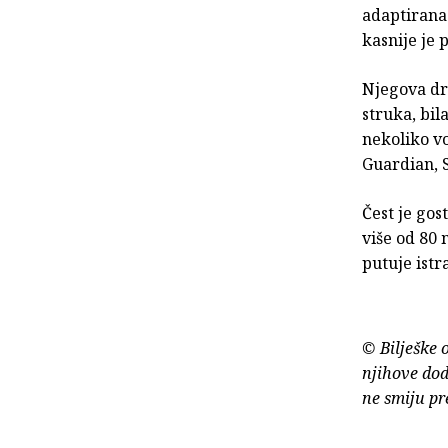
adaptirana 
kasnije je
Njegova dr
struka, bil
nekoliko v
Guardian, 
Čest je gos
više od 80 
putuje istr
© Bilješke 
njihove dod
ne smiju pr