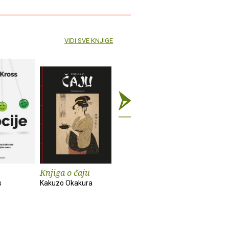
VIDI SVE KNJIGE
Knjiga o čaju
Mali eksperimenti
Alkemija 
s
Kakuzo Okakura
Anne-Laure Le Cunff
Suleika Ja