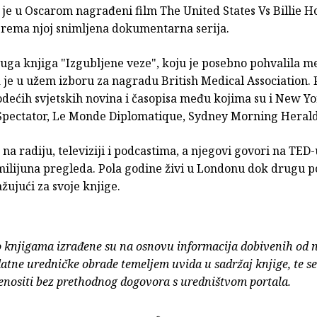
je u Oscarom nagrađeni film The United States Vs Billie Ho
 prema njoj snimljena dokumentarna serija.
uga knjiga "Izgubljene veze", koju je posebno pohvalila m
a je u užem izboru za nagradu British Medical Association. 
odećih svjetskih novina i časopisa među kojima su i New Y
Spectator, Le Monde Diplomatique, Sydney Morning Herald i
t na radiju, televiziji i podcastima, a njegovi govori na TED
milijuna pregleda. Pola godine živi u Londonu dok drugu p
ažujući za svoje knjige.
o knjigama izrađene su na osnovu informacija dobivenih od 
atne uredničke obrade temeljem uvida u sadržaj knjige, te s
enositi bez prethodnog dogovora s uredništvom portala.