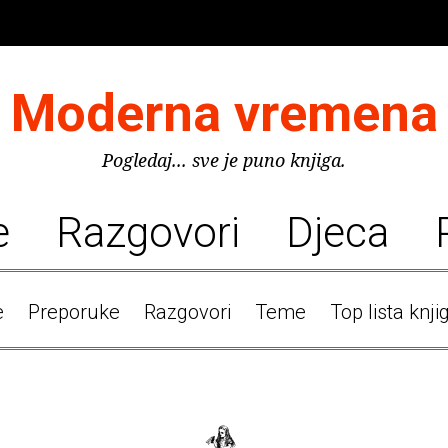
Moderna vremena
Pogledaj... sve je puno knjiga.
e
Razgovori
Djeca
e
Preporuke
Razgovori
Teme
Top lista knji