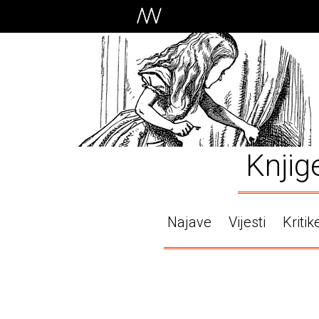
Knjig
Najave
Vijesti
Kritik