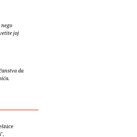
i nego
etite joj
ečanstva da
mića.
ešnice
",