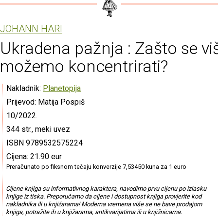
JOHANN HARI
Ukradena pažnja : Zašto se vi
možemo koncentrirati?
Nakladnik:
Planetopija
Prijevod: Matija Pospiš
10/2022.
344 str., meki uvez
ISBN 9789532575224
Cijena: 21.90 eur
Preračunato po fiksnom tečaju konverzije 7,53450 kuna za 1 euro
Cijene knjiga su informativnog karaktera, navodimo prvu cijenu po izlasku
knjige iz tiska. Preporučamo da cijene i dostupnost knjiga provjerite kod
nakladnika ili u knjižarama! Moderna vremena više se ne bave prodajom
knjiga, potražite ih u knjižarama, antikvarijatima ili u knjižnicama.