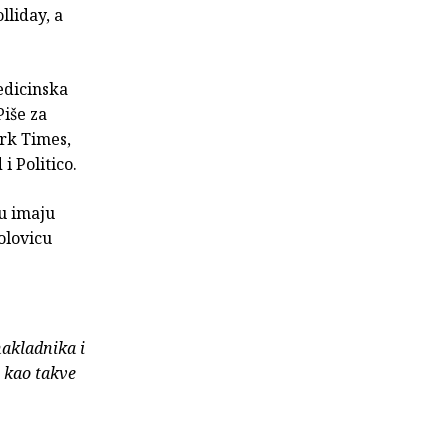
lliday, a
edicinska
Piše za
ork Times,
 Politico.
-u imaju
olovicu
nakladnika i
e kao takve