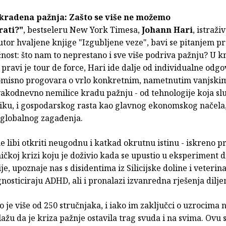
kradena pažnja: Zašto se više ne možemo
rati?"
, bestseleru New York Timesa,
Johann Hari
, istraži
utor hvaljene knjige "Izgubljene veze", bavi se pitanjem 
ost: što nam to neprestano i sve više podriva pažnju? U kn
i pravi je tour de force, Hari ide dalje od individualne odgo
isno progovara o vrlo konkretnim, nametnutim vanjski
akodnevno nemilice kradu pažnju - od tehnologije koja služ
niku, i gospodarskog rasta kao glavnog ekonomskog načela,
 globalnog zagađenja.
e libi otkriti neugodnu i katkad okrutnu istinu - iskreno 
ničkoj krizi koju je doživio kada se upustio u eksperiment d
je, upoznaje nas s disidentima iz Silicijske doline i veterin
nosticiraju ADHD, ali i pronalazi izvanredna rješenja dilje
o je više od 250 stručnjaka, i iako im zaključci o uzrocima 
e slažu da je kriza pažnje ostavila trag svuda i na svima. Ovu