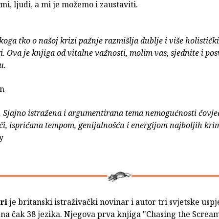
mi, ljudi, a mi je možemo i zaustaviti.
oga tko o našoj krizi pažnje razmišlja dublje i više holističk
. Ova je knjiga od vitalne važnosti, molim vas, sjednite i posv
u.
in
.. Sjajno istražena i argumentirana tema nemogućnosti čovj
či, ispričana tempom, genijalnošću i energijom najboljih kri
y
ri
je britanski istraživački novinar i autor tri svjetske uspj
na čak 38 jezika. Njegova prva knjiga "Chasing the Scream