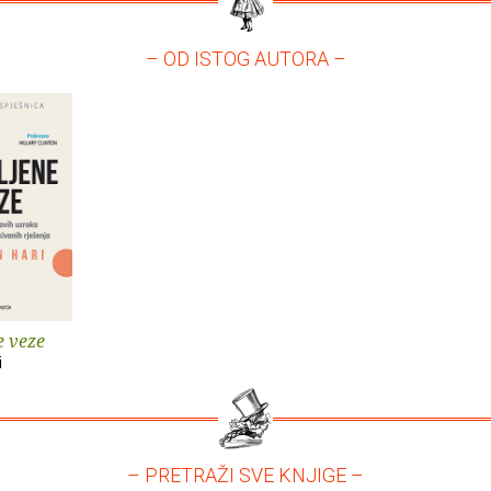
– OD ISTOG AUTORA –
e veze
i
– PRETRAŽI SVE KNJIGE –