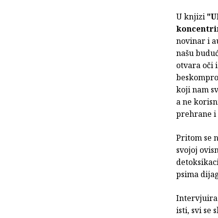
U knjizi
"U
koncentri
novinar i a
našu budućn
otvara oči 
beskomprom
koji nam sv
a ne koris
prehrane i
Pritom se n
svojoj ovis
detoksikaci
psima dijag
Intervjuira
isti, svi s