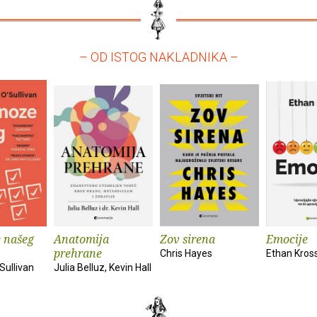
– OD ISTOG NAKLADNIKA –
 našeg
Anatomija
Zov sirena
Emocije
prehrane
Chris Hayes
Ethan Kros
Sullivan
Julia Belluz, Kevin Hall