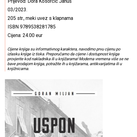
Prijevod: Dora Kosorčić Januš
03/2023.
205 str., meki uvez s klapnama
ISBN 9789538281785
Cijena: 24.00 eur
Cijene knjiga su informativnog karaktera, navodimo prvu cijenu po
izlasku knjige iz tiska. Preporučamo da cijene i dostupnost knjiga
provjerite kod nakladnika ili u knjižarama! Moderna vremena više se ne
bave prodajom knjiga, potražite ih u knjižarama, antikvarijatima ili u
knjižnicama.