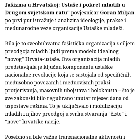
fašizma u Hrvatskoj: Ustaše i pokret mladih u
Drugom svjetskom ratu"
povjesničar
Goran Miljan
po prvi put istražuje i analizira ideologije, prakse i
međunarodne veze organizacije Ustaške mladeži.
Bila je to sveobuhvatna fašistička organizacija s ciljem
preodgoja mladih ljudi prema modelu idealnog
"novog" Hrvata-ustaše. Ova organizacija mladih
predstavljala je ključnu komponentu ustaške
nacionalne revolucije koja se sastojala od specifičnih
međusobno povezanih i međuovisnih praksi:
protjerivanja, masovnih ubojstava i holokausta – što je
sve zakonski bilo regulirano unutar mjesec dana od
uspostave režima. To je uključivalo i mobilizaciju
mladih i njihov preodgoj u svrhu stvaranja "čiste" i
"nove" hrvatske nacije.
Posebno su bile važne transnacionalne aktivnosti i