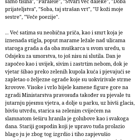
samo tišina", "Paralele", "Stvari već daleke", "Doba
prijateljstva", "Soba, taj strašan vrt", "U koži moje
sestre", "Veče poezije".
... Već satima su neobična priča, kao i smrt koja je
iznenada stigla, poput marame ležale nad ulicama
staroga grada a da oba muškarca u svom uredu, u
Odsjeku za umorstva, to još nisu ni slutila. Dan je
započeo kao i uvijek, sivim i zastrtim nebom, dok je
vjetar šibao preko zelenih kupola kuća i pjevajući se
zapletao o željezne ograde koje su uokvirivale strme
krovove. Visoke i vrlo bijele kamene figure gore na
zgradi Ministarstva pravosuđa također su pjevale tu
jutarnju pjesmu vjetra, a dolje u parku, uz bivši glacis,
bivšu utvrdu, starica sa zelenim cvijećem na
slamnatom šeširu hranila je golubove kao i svakoga
dana. Stariji gospodin koji je upravo tuda prolazio
blago ju je zbog tog izgrdio i tiho zapjevušio