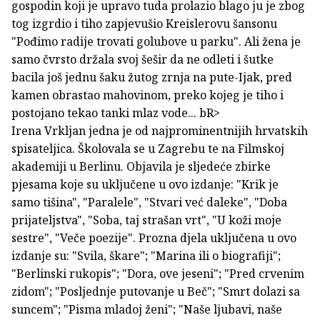
gospodin koji je upravo tuda prolazio blago ju je zbog
tog izgrdio i tiho zapjevušio Kreislerovu šansonu
"Pođimo radije trovati golubove u parku". Ali žena je
samo čvrsto držala svoj šešir da ne odleti i šutke
bacila još jednu šaku žutog zrnja na pute-Ijak, pred
kamen obrastao mahovinom, preko kojeg je tiho i
postojano tekao tanki mlaz vode... bR>
Irena Vrkljan jedna je od najprominentnijih hrvatskih
spisateljica. Školovala se u Zagrebu te na Filmskoj
akademiji u Berlinu. Objavila je sljedeće zbirke
pjesama koje su uključene u ovo izdanje: "Krik je
samo tišina", "Paralele", "Stvari već daleke", "Doba
prijateljstva", "Soba, taj strašan vrt", "U koži moje
sestre", "Veče poezije". Prozna djela uključena u ovo
izdanje su: "Svila, škare"; "Marina ili o biografiji";
"Berlinski rukopis"; "Dora, ove jeseni"; "Pred crvenim
zidom"; "Posljednje putovanje u Beč"; "Smrt dolazi sa
suncem"; "Pisma mladoj ženi"; "Naše ljubavi, naše