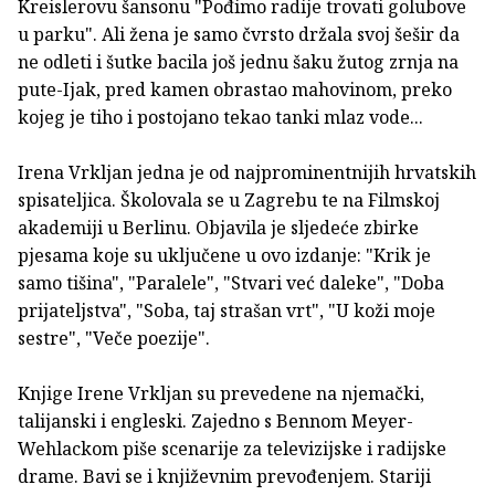
Kreislerovu šansonu "Pođimo radije trovati golubove
u parku". Ali žena je samo čvrsto držala svoj šešir da
ne odleti i šutke bacila još jednu šaku žutog zrnja na
pute-Ijak, pred kamen obrastao mahovinom, preko
kojeg je tiho i postojano tekao tanki mlaz vode...
Irena Vrkljan jedna je od najprominentnijih hrvatskih
spisateljica. Školovala se u Zagrebu te na Filmskoj
akademiji u Berlinu. Objavila je sljedeće zbirke
pjesama koje su uključene u ovo izdanje: "Krik je
samo tišina", "Paralele", "Stvari već daleke", "Doba
prijateljstva", "Soba, taj strašan vrt", "U koži moje
sestre", "Veče poezije".
Knjige Irene Vrkljan su prevedene na njemački,
talijanski i engleski. Zajedno s Bennom Meyer-
Wehlackom piše scenarije za televizijske i radijske
drame. Bavi se i književnim prevođenjem. Stariji