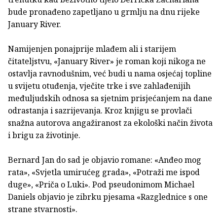
bude pronađeno zapetljano u grmlju na dnu rijeke
January River.
Namijenjen ponajprije mlađem ali i starijem
čitateljstvu, «January River» je roman koji nikoga ne
ostavlja ravnodušnim, već budi u nama osjećaj topline
u svijetu otuđenja, vječite trke i sve zahlađenijih
međuljudskih odnosa sa sjetnim prisjećanjem na dane
odrastanja i sazrijevanja. Kroz knjigu se provlači
snažna autorova angažiranost za ekološki način života
i brigu za životinje.
Bernard Jan do sad je objavio romane: «Anđeo mog
rata», «Svjetla umirućeg grada», «Potraži me ispod
duge», «Priča o Luki». Pod pseudonimom Michael
Daniels objavio je zibrku pjesama «Razglednice s one
strane stvarnosti».