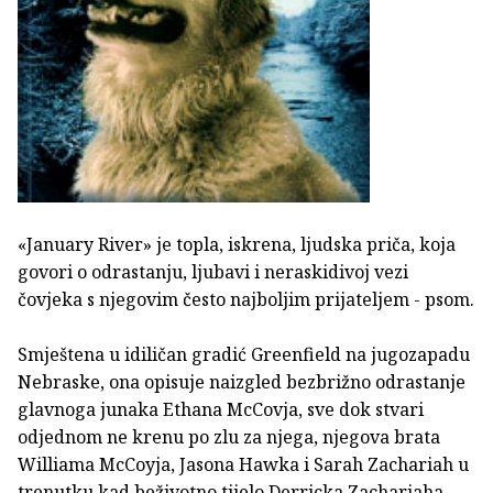
«January River» je topla, iskrena, ljudska priča, koja
govori o odrastanju, ljubavi i neraskidivoj vezi
čovjeka s njegovim često najboljim prijateljem - psom.
Smještena u idiličan gradić Greenfield na jugozapadu
Nebraske, ona opisuje naizgled bezbrižno odrastanje
glavnoga junaka Ethana McCovja, sve dok stvari
odjednom ne krenu po zlu za njega, njegova brata
Williama McCoyja, Jasona Hawka i Sarah Zachariah u
trenutku kad beživotno tijelo Derricka Zachariaha