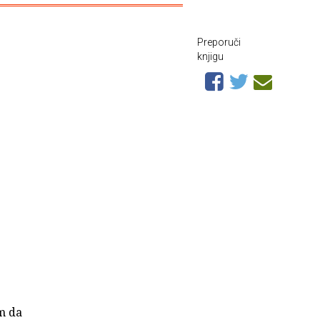
Preporuči
knjigu
m da