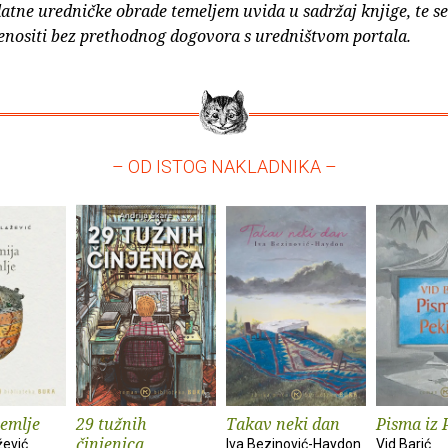
atne uredničke obrade temeljem uvida u sadržaj knjige, te s
enositi bez prethodnog dogovora s uredništvom portala.
– OD ISTOG NAKLADNIKA –
zemlje
29 tužnih
Takav neki dan
Pisma iz 
činjenica
žević
Iva Bezinović-Haydon
Vid Barić