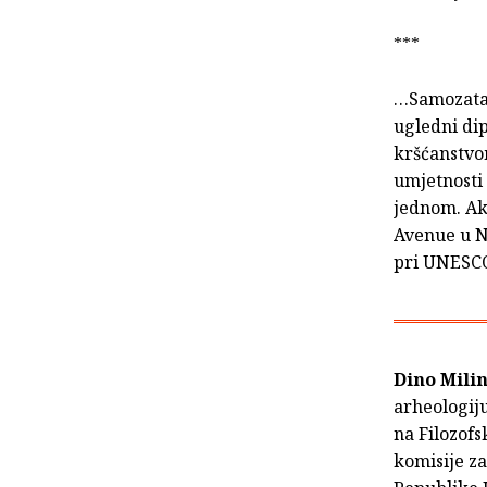
***
…Samozatajn
ugledni dip
kršćanstvo
umjetnosti 
jednom. Ak
Avenue u N
pri UNESCO-
Dino Mili
arheologiju
na Filozofs
komisije z