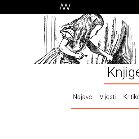
Knjig
Najave
Vijesti
Kritik