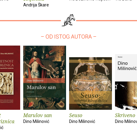
Andrija Škare
– OD ISTOG AUTORA –
t
Marulov san
Seuso
Skriveno
riznica
Dino Milinović
Dino Milinović
Dino Milino
ić