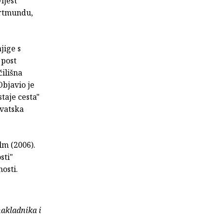
ijest
ortmundu,
jige s
 post
ilišna
Objavio je
taje cesta"
rvatska
lm (2006).
sti"
osti.
nakladnika i