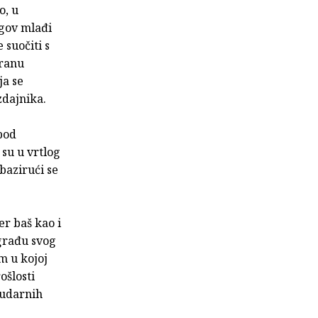
o, u
egov mlađi
 suočiti s
tranu
ja se
zdajnika.
pod
su u vrtlog
bazirući se
er baš kao i
građu svog
m u kojoj
ošlosti
 udarnih