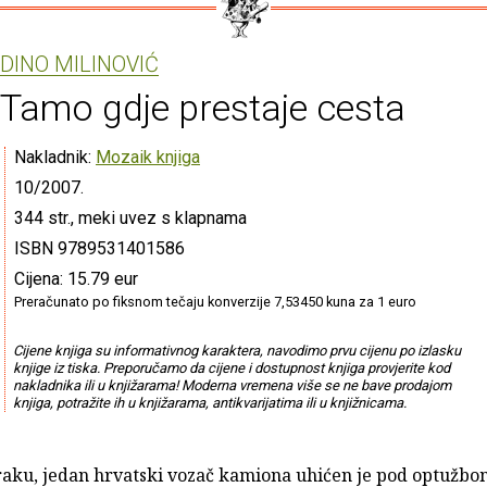
DINO MILINOVIĆ
Tamo gdje prestaje cesta
Nakladnik:
Mozaik knjiga
10/2007.
344 str., meki uvez s klapnama
ISBN 9789531401586
Cijena: 15.79 eur
Preračunato po fiksnom tečaju konverzije 7,53450 kuna za 1 euro
Cijene knjiga su informativnog karaktera, navodimo prvu cijenu po izlasku
knjige iz tiska. Preporučamo da cijene i dostupnost knjiga provjerite kod
nakladnika ili u knjižarama! Moderna vremena više se ne bave prodajom
knjiga, potražite ih u knjižarama, antikvarijatima ili u knjižnicama.
raku, jedan hrvatski vozač kamiona uhićen je pod optužbo