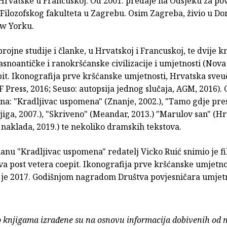
Hrvatske u Francuskoj. Od 2001. predaje na Odsjeku za pov
 Filozofskog fakulteta u Zagrebu. Osim Zagreba, živio u D
ew Yorku.
brojne studije i članke, u Hrvatskoj i Francuskoj, te dvije kn
snoantičke i ranokršćanske civilizacije i umjetnosti (Nova
it. Ikonografija prve kršćanske umjetnosti, Hrvatska sveuč
F Press, 2016; Seuso: autopsija jednog slučaja, AGM, 2016). 
na: "Kradljivac uspomena" (Znanje, 2002.), "Tamo gdje pres
iga, 2007.), "Skriveno" (Meandar, 2013.) "Marulov san" (H
 naklada, 2019.) te nekoliko dramskih tekstova.
nu "Kradljivac uspomena" redatelj Vicko Ruić snimio je fi
a post vetera coepit. Ikonografija prve kršćanske umjetno
je 2017. Godišnjom nagradom Društva povjesničara umjetn
o knjigama izrađene su na osnovu informacija dobivenih od 