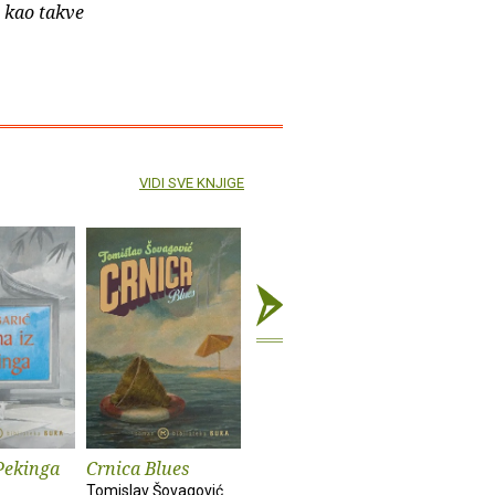
e kao takve
VIDI SVE KNJIGE
Pekinga
Crnica Blues
Futur treći
Monika i
Tomislav Šovagović
Sandra Vlašić
Darko Pern