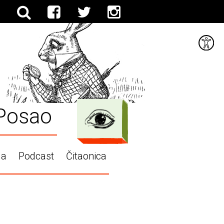
Posao
ga
Podcast
Čitaonica