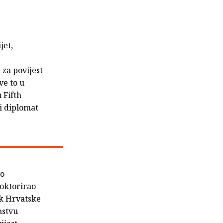
jet,
za povijest
ve to u
 Fifth
i diplomat
ao
doktorirao
ik Hrvatske
nstvu