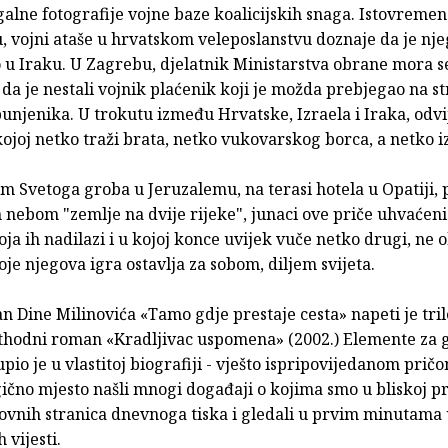
galne fotografije vojne baze koalicijskih snaga. Istovremen
, vojni ataše u hrvatskom veleposlanstvu doznaje da je nj
 u Iraku. U Zagrebu, djelatnik Ministarstva obrane mora se
da je nestali vojnik plaćenik koji je možda prebjegao na s
unjenika. U trokutu između Hrvatske, Izraela i Iraka, odvi
ojoj netko traži brata, netko vukovarskog borca, a netko i
m Svetoga groba u Jeruzalemu, na terasi hotela u Opatiji, 
nebom "zemlje na dvije rijeke", junaci ove priče uhvaćeni 
ja ih nadilazi i u kojoj konce uvijek vuče netko drugi, ne o
je njegova igra ostavlja za sobom, diljem svijeta.
 Dine Milinovića «Tamo gdje prestaje cesta» napeti je tril
thodni roman «Kradljivac uspomena» (2002.) Elemente za 
io je u vlastitoj biografiji - vješto ispripovijedanom pričo
gično mjesto našli mnogi događaji o kojima smo u bliskoj pr
slovnih stranica dnevnoga tiska i gledali u prvim minutama
h vijesti.