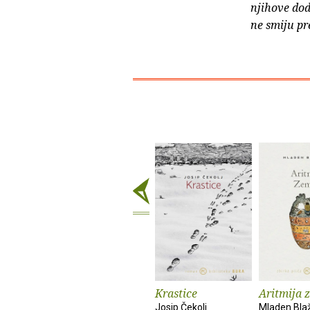
njihove dod
ne smiju pr
Krastice
Aritmija 
Josip Čekolj
Mladen Bla