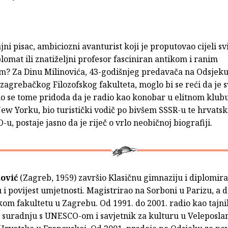
i pisac, ambiciozni avanturist koji je proputovao cijeli svi
lomat ili znatiželjni profesor fasciniran antikom i ranim
m? Za Dinu Milinovića, 43-godišnjeg predavača na Odsjeku 
zagrebačkog Filozofskog fakulteta, moglo bi se reći da je s
o se tome pridoda da je radio kao konobar u elitnom klubu
ew Yorku, bio turistički vodič po bivšem SSSR-u te hrvatsk
u, postaje jasno da je riječ o vrlo neobičnoj biografiji.
nović
(Zagreb, 1959) završio Klasičnu gimnaziju i diplomir
 i povijest umjetnosti. Magistrirao na Sorboni u Parizu, a 
kom fakultetu u Zagrebu. Od 1991. do 2001. radio kao tajn
a suradnju s UNESCO-om i savjetnik za kulturu u Veleposla