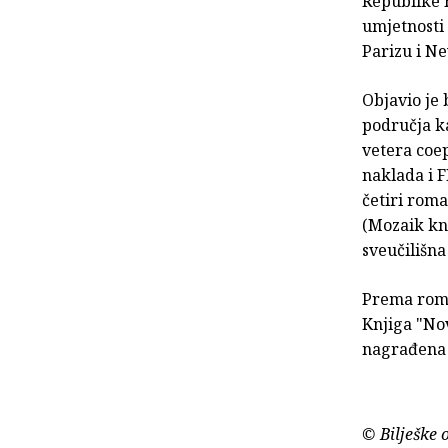
Republike 
umjetnosti
Parizu i N
Objavio je 
područja ka
vetera coep
naklada i F
četiri roma
(Mozaik knj
sveučilišna
Prema roma
Knjiga "Nov
nagrađena 
© Bilješke 