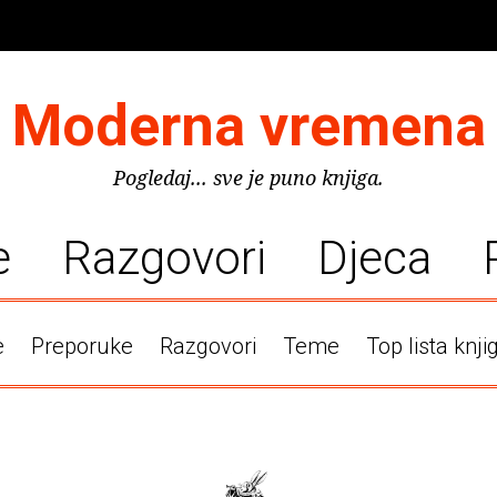
Moderna vremena
Pogledaj... sve je puno knjiga.
e
Razgovori
Djeca
e
Preporuke
Razgovori
Teme
Top lista knji