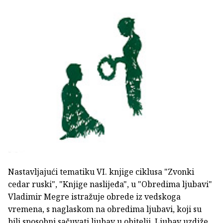
Nastavljajući tematiku VI. knjige ciklusa "Zvonki
cedar ruski", "Knjige naslijeđa", u "Obredima ljubavi"
Vladimir Megre istražuje obrede iz vedskoga
vremena, s naglaskom na obredima ljubavi, koji su
bili sposobni sačuvati ljubav u obitelji. Ljubav uzdiže