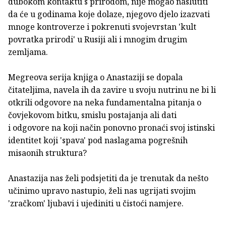
dubokom kontaktu s prirodom, nije mogao naslutiti
da će u godinama koje dolaze, njegovo djelo izazvati
mnoge kontroverze i pokrenuti svojevrstan 'kult
povratka prirodi' u Rusiji ali i mnogim drugim
zemljama.
Megreova serija knjiga o Anastaziji se dopala
čitateljima, navela ih da zavire u svoju nutrinu ne bi li
otkrili odgovore na neka fundamentalna pitanja o
čovjekovom bitku, smislu postajanja ali dati
i odgovore na koji način ponovno pronaći svoj istinski
identitet koji 'spava' pod naslagama pogrešnih
misaonih struktura?
Anastazija nas želi podsjetiti da je trenutak da nešto
učinimo upravo nastupio, želi nas ugrijati svojim
'zračkom' ljubavi i ujediniti u čistoći namjere.