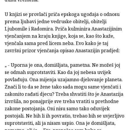
U knjizi se provlači priča epskoga ugođaja o odnosu
prema ljubavi jedne vedruske obitelji, obitelji
Ljubomile i Radomira. Priča kulminira Anastazijinim
vjenčanjem na kraju knjige, koja se, kao što kaže,
vjenčala sama pred licem neba. Evo kako je taj
završni prizor vjenčanja opisao Anastazijin pradjed:
„ - Uporna je ona, domišljata, pametna. Ne možeš joj
se odmah suprotstaviti. Kao da joj nebesa uvijek
povlađuju. Ona mijenja uzajamno djelovanje planeta.
Znači li to da se žene tako sada mogu same vjenčati i
zakonito rađati djecu? Treba shvatiti što je Anastazija
izvršila, no ponajprije sve treba vratiti u prethodne
zakone postojanja. Oni nisu samo tako oduvijek
postojali. Ne bih li ih povratio, trebao bih se uvjerljivo
suprotstaviti, ali ja nisam uspio. Ona je domišljata,