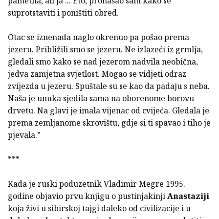
pametna, ali ja ... Eto, pronašao sam kako se
suprotstaviti i poništiti obred.
Otac se iznenada naglo okrenuo pa pošao prema
jezeru. Približili smo se jezeru. Ne izlazeći iz grmlja,
gledali smo kako se nad jezerom nadvila neobična,
jedva zamjetna svjetlost. Mogao se vidjeti odraz
zvijezda u jezeru. Spuštale su se kao da padaju s neba.
Naša je unuka sjedila sama na oborenome borovu
drvetu. Na glavi je imala vijenac od cvijeća. Gledala je
prema zemljanome skrovištu, gdje si ti spavao i tiho je
pjevala.”
***
Kada je ruski poduzetnik Vladimir Megre 1995.
godine objavio prvu knjigu o pustinjakinji
Anastaziji
koja živi u sibirskoj tajgi daleko od civilizacije i u