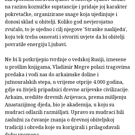
na razinu kozmičke supstancije i pridaje joj karakter
pokretačke, organizirane snage koja ujedinjuje i
donosi sklad u obitelji. Koliko god nevjerojatno
zvučalo, to je ujedno i cilj njegove 'Stranke naslijeđa',
koju tek treba osnovati i stvoriti uvjete da bi obitelji
povratile energiju Ljubavi.
Ne bi li potkrijepio tvrdnje o vedskoj Rusiji, iznesene
u prošlim knjigama, Vladimir Megre polazi tragovima
predaka i vodi nas do arkaimske doline i
južnouralskih stepa, u vrijeme otprije 4.000 godina,
gdje su živjeli pripadnici drevne arijevske civilizacije.
Arkaim, središte drevnih Arijevaca, prema mišljenju
Anastazijinog djeda, bio je akademija, u koju su
mudraci odlazili razmišljati. Upravo su mudraci bili
zaslužni za čuvanje znanja o drevnoj obiteljskoj
tradiciji i obreda koje su korigirali i prilagođavali
duhu vremena.