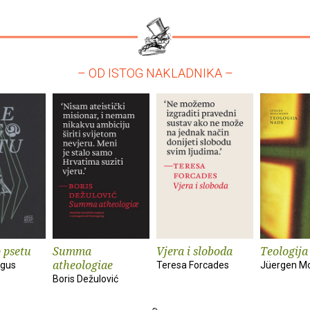
– OD ISTOG NAKLADNIKA –
 psetu
Summa
Vjera i sloboda
Teologija
atheologiae
ngus
Teresa Forcades
Jüergen M
Boris Dežulović