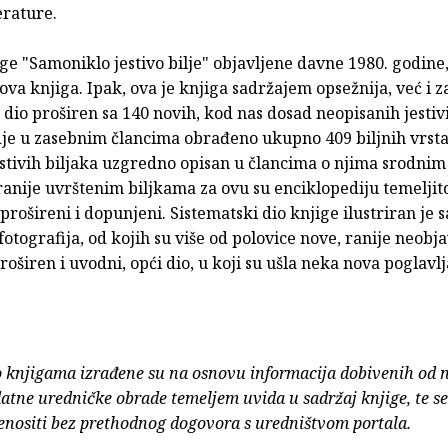
erature.
e "Samoniklo jestivo bilje" objavljene davne 1980. godine,
va knjiga. Ipak, ova je knjiga sadržajem opsežnija, već i za
 dio proširen sa 140 novih, kod nas dosad neopisanih jestivi
je u zasebnim člancima obrađeno ukupno 409 biljnih vrsta, 
estivih biljaka uzgredno opisan u člancima o njima srodnim
ranije uvrštenim biljkama za ovu su enciklopediju temeljit
 prošireni i dopunjeni. Sistematski dio knjige ilustriran je 
otografija, od kojih su više od polovice nove, ranije neobja
roširen i uvodni, opći dio, u koji su ušla neka nova poglavlj
o knjigama izrađene su na osnovu informacija dobivenih od 
atne uredničke obrade temeljem uvida u sadržaj knjige, te s
enositi bez prethodnog dogovora s uredništvom portala.