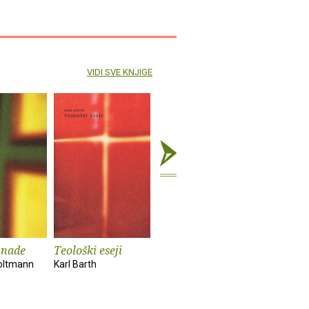
VIDI SVE KNJIGE
 nade
Teološki eseji
Enciklopedija
Raspeti 
samoniklog
oltmann
Karl Barth
Jüergen M
jestivog bilja
Ljubiša Grlić