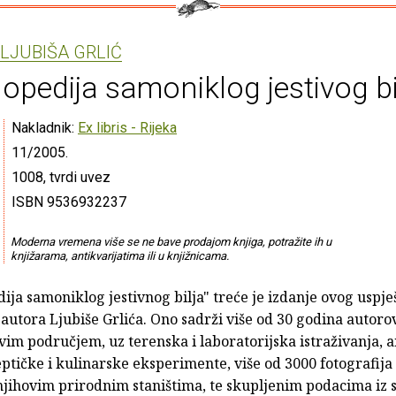
LJUBIŠA GRLIĆ
lopedija samoniklog jestivog bi
Nakladnik:
Ex libris - Rijeka
11/2005.
1008, tvrdi uvez
ISBN 9536932237
Moderna vremena više se ne bave prodajom knjiga, potražite ih u
knjižarama, antikvarijatima ili u knjižnicama.
ija samoniklog jestivnog bilja" treće je izdanje ovog uspj
autora Ljubiše Grlića. Ono sadrži više od 30 godina autoro
vim područjem, uz terenska i laboratorijska istraživanja, 
ptičke i kulinarske eksperimente, više od 3000 fotografija 
njihovim prirodnim staništima, te skupljenim podacima iz s