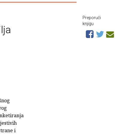
Preporuči
knjigu
lja
ešnog
vog
anketiranja
jestivih
trane i