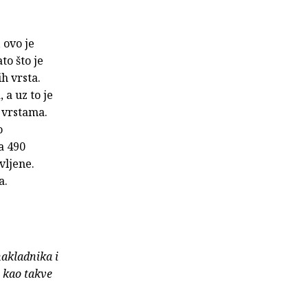
 ovo je
to što je
h vrsta.
a uz to je
 vrstama.
o
sa 490
vljene.
a.
nakladnika i
e kao takve