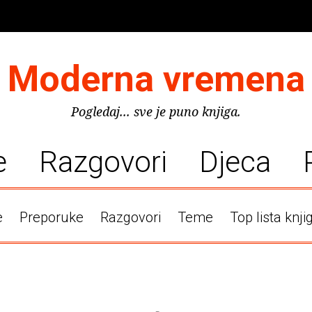
Moderna vremena
Pogledaj... sve je puno knjiga.
e
Razgovori
Djeca
e
Preporuke
Razgovori
Teme
Top lista knji