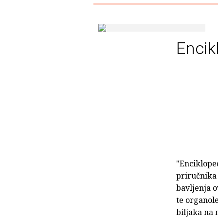
Encik
"Encikloped
priručnika 
bavljenja o
te organole
biljaka na 