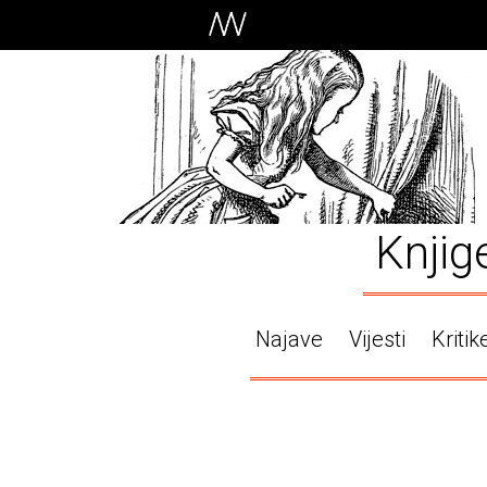
Knjig
Najave
Vijesti
Kritik