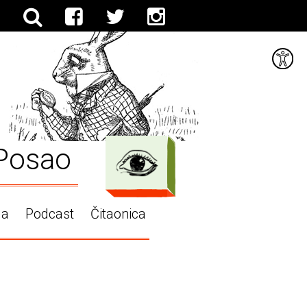
Posao
ga
Podcast
Čitaonica