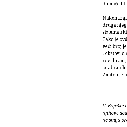
domaće lit
Nakon knjig
druga njego
sistematski
Tako je ovd
veći broj j
Tekstovi o 
revidirani,
odabranih f
Znatno je p
© Bilješke 
njihove dod
ne smiju pr