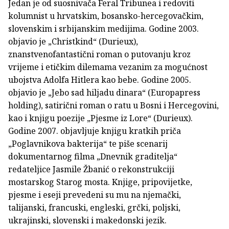
Jedan je od suosnivača Feral Tribunea i redoviti
kolumnist u hrvatskim, bosansko-hercegovačkim,
slovenskim i srbijanskim medijima. Godine 2003.
objavio je „Christkind“ (Durieux),
znanstvenofantastični roman o putovanju kroz
vrijeme i etičkim dilemama vezanim za mogućnost
ubojstva Adolfa Hitlera kao bebe. Godine 2005.
objavio je „Jebo sad hiljadu dinara“ (Europapress
holding), satirični roman o ratu u Bosni i Hercegovini,
kao i knjigu poezije „Pjesme iz Lore“ (Durieux).
Godine 2007. objavljuje knjigu kratkih priča
„Poglavnikova bakterija“ te piše scenarij
dokumentarnog filma „Dnevnik graditelja“
redateljice Jasmile Žbanić o rekonstrukciji
mostarskog Starog mosta. Knjige, pripovijetke,
pjesme i eseji prevedeni su mu na njemački,
talijanski, francuski, engleski, grčki, poljski,
ukrajinski, slovenski i makedonski jezik.