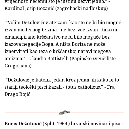
vrijednosti nečemu što je uistinu bezvrijedno." -
Kardinal Josip Bozanić (zagrebački nadbiskup)
"Volim Dežulovićev ateizam: kao što ne bi bio moguć
izvan modernog teizma - ne bez, već izvan - tako ni
emancipirano kršćanstvo ne bi bilo moguće bez
izazova negacije Boga. A ništa Borisa ne može
iznervirati kao teza o kršćanskoj naravi njegova
ateizma." - Claudio Battistelli (Papinsko sveučilište
Gregoriana)
"Dežulović je katolik jedan kroz jedan, ili kako bi to
stariji teološki pisci kazali - totus catholicus." - Fra
Drago Bojić
Boris Dežulović
(Split, 1964.) hrvatski novinar i pisac.