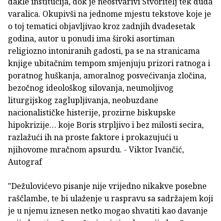
dakle institucija, dok je neostvarivi Stvoritelj tek duda
varalica. Okupivši na jednome mjestu tekstove koje je
o toj tematici objavljivao kroz zadnjih dvadesetak
godina, autor u ponudi ima široki asortiman
religiozno intoniranih gadosti, pa se na stranicama
knjige ubitačnim tempom smjenjuju prizori ratnoga i
poratnog huškanja, amoralnog posvećivanja zločina,
bezočnog ideološkog silovanja, neumoljivog
liturgijskog zaglupljivanja, neobuzdane
nacionalističke histerije, prozirne biskupske
hipokrizije… koje Boris strpljivo i bez milosti secira,
razlažući ih na proste faktore i prokazujući u
njihovome mračnom apsurdu. - Viktor Ivančić,
Autograf
"Dežulovićevo pisanje nije vrijedno nikakve posebne
raščlambe, te bi ulaženje u raspravu sa sadržajem koji
je u njemu iznesen netko mogao shvatiti kao davanje