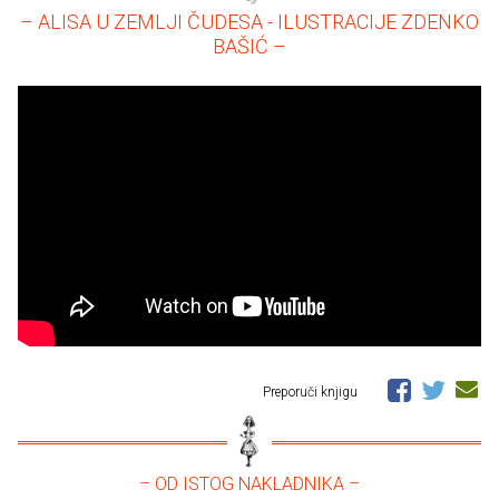
– ALISA U ZEMLJI ČUDESA - ILUSTRACIJE ZDENKO
BAŠIĆ –
Preporuči knjigu
– OD ISTOG NAKLADNIKA –