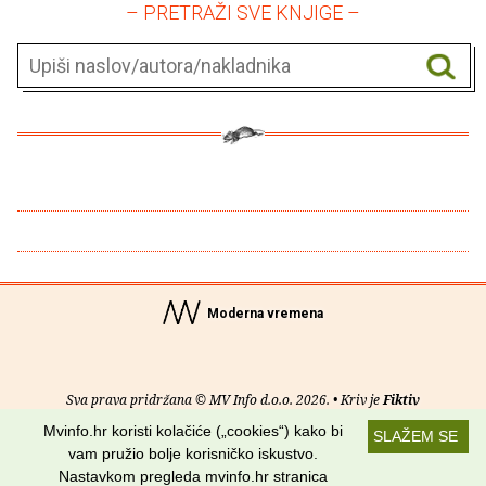
– PRETRAŽI SVE KNJIGE –
Moderna vremena
Sva prava pridržana © MV Info d.o.o. 2026. • Kriv je
Fiktiv
Mvinfo.hr koristi kolačiće („cookies“) kako bi
SLAŽEM SE
O nama
•
Pomoć
•
Uvjeti korištenja
•
RSS kanali
vam pružio bolje korisničko iskustvo.
Nastavkom pregleda mvinfo.hr stranica
Potraži nas na: