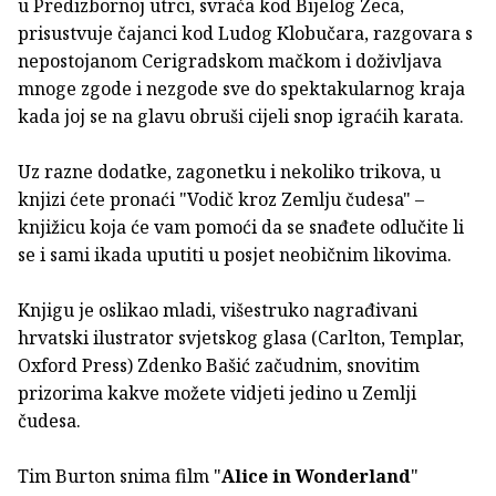
u Predizbornoj utrci, svraća kod Bijelog Zeca,
prisustvuje čajanci kod Ludog Klobučara, razgovara s
nepostojanom Cerigradskom mačkom i doživljava
mnoge zgode i nezgode sve do spektakularnog kraja
kada joj se na glavu obruši cijeli snop igraćih karata.
Uz razne dodatke, zagonetku i nekoliko trikova, u
knjizi ćete pronaći "Vodič kroz Zemlju čudesa" –
knjižicu koja će vam pomoći da se snađete odlučite li
se i sami ikada uputiti u posjet neobičnim likovima.
Knjigu je oslikao mladi, višestruko nagrađivani
hrvatski ilustrator svjetskog glasa (Carlton, Templar,
Oxford Press) Zdenko Bašić začudnim, snovitim
prizorima kakve možete vidjeti jedino u Zemlji
čudesa.
Tim Burton snima film "
Alice in Wonderland
"