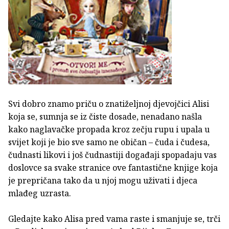
Svi dobro znamo priču o znatiželjnoj djevojčici Alisi
koja se, sumnja se iz čiste dosade, nenadano našla
kako naglavačke propada kroz zečju rupu i upala u
svijet koji je bio sve samo ne običan – čuda i čudesa,
čudnasti likovi i još čudnastiji događaji spopadaju vas
doslovce sa svake stranice ove fantastične knjige koja
je prepričana tako da u njoj mogu uživati i djeca
mlađeg uzrasta.
Gledajte kako Alisa pred vama raste i smanjuje se, trči