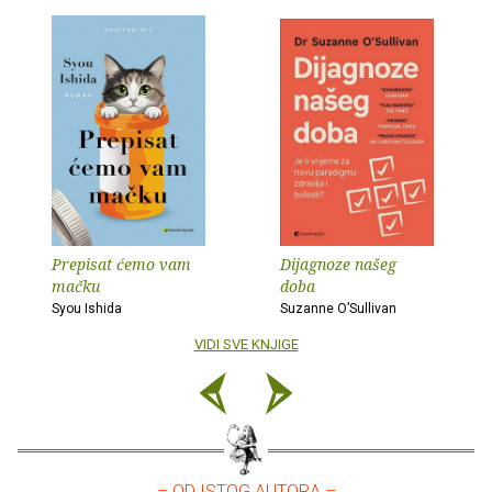
Prepisat ćemo vam
Dijagnoze našeg
mačku
doba
Syou Ishida
Suzanne O’Sullivan
VIDI SVE KNJIGE
– OD ISTOG AUTORA –