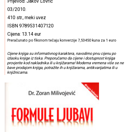
Prijevod: Jakov Lovrić
03/2010.
410 str., meki uvez
ISBN 9789531407120
Cijena: 13.14 eur
Preračunato po fiksnom tečaju konverzije 7,53450 kuna za 1 euro
Cijene knjiga su informativnog karaktera, navodimo prvu cijenu po
izlasku knjige iz tiska. Preporučamo da cijene i dostupnost knjiga
provjerite kod nakladnika ili u knjižarama! Moderna vremena više se ne
bave prodajom knjiga, potražite ih u knjižarama, antikvarijatima ili u
knjižnicama.