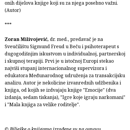
onih dijelova knjige koji su za njega posebno važni.
(Autor)
***
Zoran Milivojević,
dr. med., predavač je na
Sveučilištu Sigmund Freud u Beču i psihoterapeut s
dugogodišnjim iskustvom u individualnoj, partnerskoj
i skupnoj terapiji. Prvi je u istočnoj Europi stekao
najviši stupanj internacionalnog supervizora i
edukatora Međunarodnog udruženja za transakcijsku
analizu. Autor je nekolicine izvanrednih udžbenika i
knjiga, od kojih se izdvajaju knjige "Emocije" (dva
izdanja, sedam tiskanja), "Igre koje igraju narkomani"
i "Mala knjiga za velike roditelje".
© Bilješke o knjigama izrađene su na osnovu