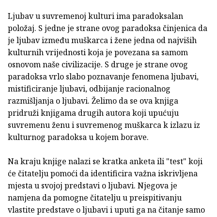
Ljubav u suvremenoj kulturi ima paradoksalan
položaj. S jedne je strane ovog paradoksa činjenica da
je ljubav između muškarca i žene jedna od najviših
kulturnih vrijednosti koja je povezana sa samom
osnovom naše civilizacije. S druge je strane ovog
paradoksa vrlo slabo poznavanje fenomena ljubavi,
mistificiranje ljubavi, odbijanje racionalnog
razmišljanja o ljubavi. Želimo da se ova knjiga
pridruži knjigama drugih autora koji upućuju
suvremenu ženu i suvremenog muškarca k izlazu iz
kulturnog paradoksa u kojem borave.
Na kraju knjige nalazi se kratka anketa ili "test" koji
će čitatelju pomoći da identificira važna iskrivljena
mjesta u svojoj predstavi o ljubavi. Njegova je
namjena da pomogne čitatelju u preispitivanju
vlastite predstave o ljubavi i uputi ga na čitanje samo