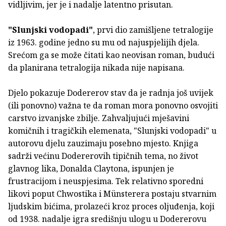
vidljivim, jer je i nadalje latentno prisutan.
"Slunjski vodopadi"
, prvi dio zamišljene tetralogije
iz 1963. godine jedno su mu od najuspjelijih djela.
Srećom ga se može čitati kao neovisan roman, budući
da planirana tetralogija nikada nije napisana.
Djelo pokazuje Dodererov stav da je radnja još uvijek
(ili ponovno) važna te da roman mora ponovno osvojiti
carstvo izvanjske zbilje. Zahvaljujući mješavini
komičnih i tragičkih elemenata, "Slunjski vodopadi" u
autorovu djelu zauzimaju posebno mjesto. Knjiga
sadrži većinu Dodererovih tipičnih tema, no život
glavnog lika, Donalda Claytona, ispunjen je
frustracijom i neuspjesima. Tek relativno sporedni
likovi poput Chwostika i Münsterera postaju stvarnim
ljudskim bićima, prolazeći kroz proces oljuđenja, koji
od 1938. nadalje igra središnju ulogu u Dodererovu