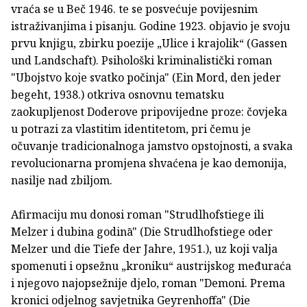
vraća se u Beč 1946. te se posvećuje povijesnim
istraživanjima i pisanju. Godine 1923. objavio je svoju
prvu knjigu, zbirku poezije „Ulice i krajolik“ (Gassen
und Landschaft). Psihološki kriminalistički roman
"Ubojstvo koje svatko počinja" (Ein Mord, den jeder
begeht, 1938.) otkriva osnovnu tematsku
zaokupljenost Doderove pripovijedne proze: čovjeka
u potrazi za vlastitim identitetom, pri čemu je
očuvanje tradicionalnoga jamstvo opstojnosti, a svaka
revolucionarna promjena shvaćena je kao demonija,
nasilje nad zbiljom.
Afirmaciju mu donosi roman "Strudlhofstiege ili
Melzer i dubina godinā" (Die Strudlhofstiege oder
Melzer und die Tiefe der Jahre, 1951.), uz koji valja
spomenuti i opsežnu „kroniku“ austrijskog međuraća
i njegovo najopsežnije djelo, roman "Demoni. Prema
kronici odjelnog savjetnika Geyrenhoffa" (Die