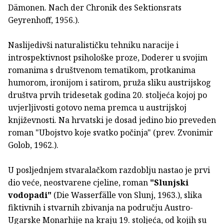
Dämonen. Nach der Chronik des Sektionsrats
Geyrenhoff, 1956.).
Naslijedivši naturalističku tehniku naracije i
introspektivnost psihološke proze, Doderer u svojim
romanima s društvenom tematikom, protkanima
humorom, ironijom i satirom, pruža sliku austrijskog
društva prvih tridesetak godina 20. stoljeća kojoj po
uvjerljivosti gotovo nema premca u austrijskoj
književnosti. Na hrvatski je dosad jedino bio preveden
roman "Ubojstvo koje svatko počinja" (prev. Zvonimir
Golob, 1962.).
U posljednjem stvaralačkom razdoblju nastao je prvi
dio veće, neostvarene cjeline, roman
"Slunjski
vodopadi"
(Die Wasserfälle von Slunj, 1963.), slika
fiktivnih i stvarnih zbivanja na području Austro-
Ugarske Monarhije na kraju 19. stoljeća, od kojih su