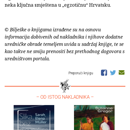
neka ključna smještena u „egzotičnu“ Hrvatsku.
© Bilješke o knjigama izrađene su na osnovu
informacija dobivenih od nakladnika i njihove dodatne
uredničke obrade temeljem uvida u sadržaj knjige, te se
kao takve ne smiju prenositi bez prethodnog dogovora s
uredništvom portala.
Preporuči knjigu
– OD ISTOG NAKLADNIKA –