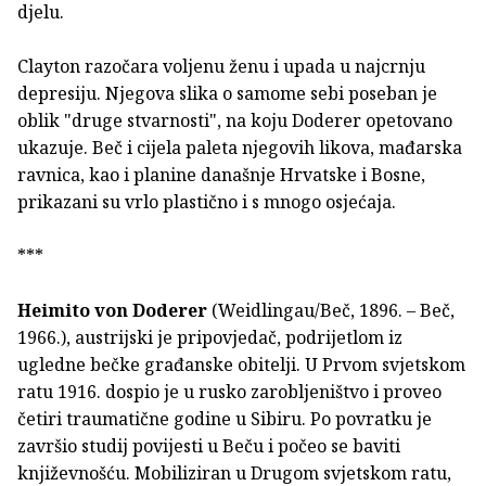
djelu.
Clayton razočara voljenu ženu i upada u najcrnju
depresiju. Njegova slika o samome sebi poseban je
oblik "druge stvarnosti", na koju Doderer opetovano
ukazuje. Beč i cijela paleta njegovih likova, mađarska
ravnica, kao i planine današnje Hrvatske i Bosne,
prikazani su vrlo plastično i s mnogo osjećaja.
***
Heimito von Doderer
(Weidlingau/Beč, 1896. – Beč,
1966.), austrijski je pripovjedač, podrijetlom iz
ugledne bečke građanske obitelji. U Prvom svjetskom
ratu 1916. dospio je u rusko zarobljeništvo i proveo
četiri traumatične godine u Sibiru. Po povratku je
završio studij povijesti u Beču i počeo se baviti
književnošću. Mobiliziran u Drugom svjetskom ratu,