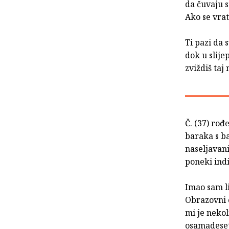
da čuvaju s
Ako se vra
Ti pazi da 
dok u slije
zviždiš taj 
Č. (37) rođ
baraka s ba
naseljavani
poneki indi
Imao sam li
Obrazovni c
mi je nekol
osamadeset