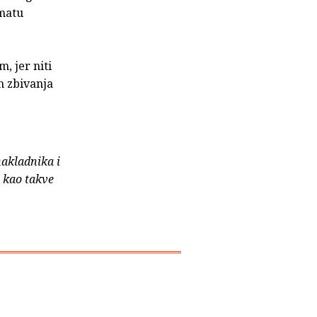
rmatu
, jer niti
h zbivanja
nakladnika i
e kao takve