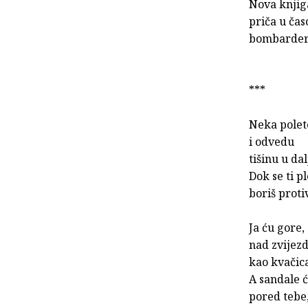
Nova knjig
priča u čas
bombardera"
***
Neka polet
i odvedu
tišinu u dal
Dok se ti p
boriš proti
Ja ću gore,
nad zvijezd
kao kvačica
A sandale ć
pored tebe