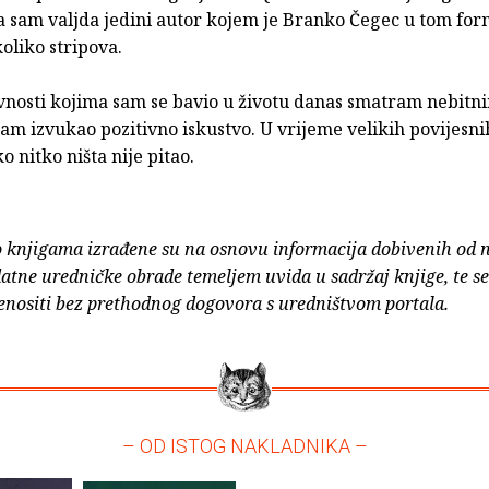
da sam valjda jedini autor kojem je Branko Čegec u tom fo
oliko stripova.
vnosti kojima sam se bavio u životu danas smatram nebitnim
sam izvukao pozitivno iskustvo. U vrijeme velikih povijesni
 nitko ništa nije pitao.
o knjigama izrađene su na osnovu informacija dobivenih od 
atne uredničke obrade temeljem uvida u sadržaj knjige, te s
enositi bez prethodnog dogovora s uredništvom portala.
– OD ISTOG NAKLADNIKA –