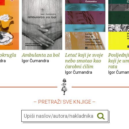
 okrugla
Ambulanta za bol
Letač koji je svoje
Posljednj
nebo smotao kao
koji je um
dra
Igor Čumandra
čarobni ćilim
rata
Igor Čumandra
Igor Čuma
– PRETRAŽI SVE KNJIGE –