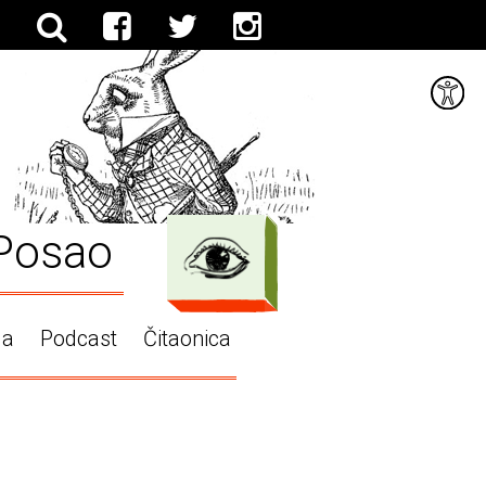
Posao
ga
Podcast
Čitaonica