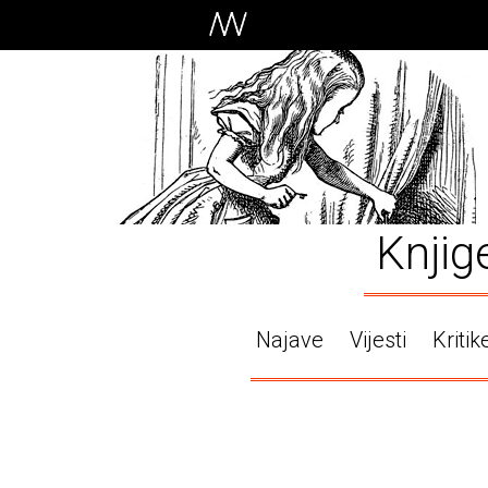
Knjig
Najave
Vijesti
Kritik