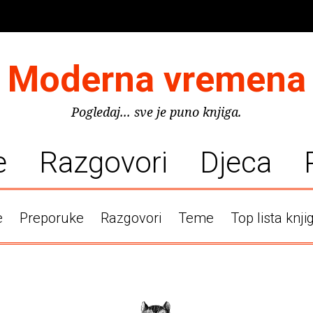
Moderna vremena
Pogledaj... sve je puno knjiga.
e
Razgovori
Djeca
e
Preporuke
Razgovori
Teme
Top lista knji