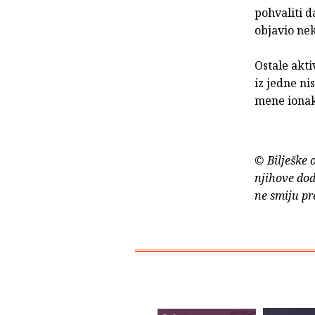
pohvaliti 
objavio nek
Ostale akti
iz jedne ni
mene ionako
© Bilješke 
njihove dod
ne smiju pr