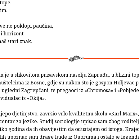
tope.
tim.
sve ne poklopi paučina,
pi horizont
naš stari znak.
en je u slikovitom prisavskom naselju Zapruđu, u blizini top
uštelcima iz Bosne, gdje su nakon što je gospon Holjevac 
 ugledni Zagrepčani, te pregaoci iz «Chromosa» i «Pobjede
vidualac iz «Okija».
jepo djetinjstvo, završio vrlo kvalitetnu školu «Karl Marx»,
entar za jezike. Studij sociologije upisao sam zbog roditelj
iko godina da ih obavijestim da odustajem od istoga. Kraj
ih upoznao sam drage ljude iz Quoruma i ostalo je legend