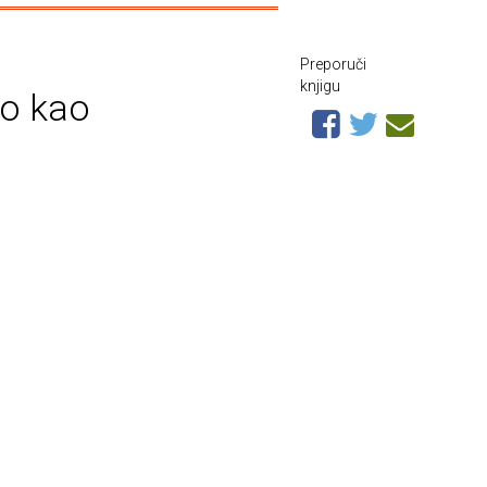
Preporuči
knjigu
ao kao