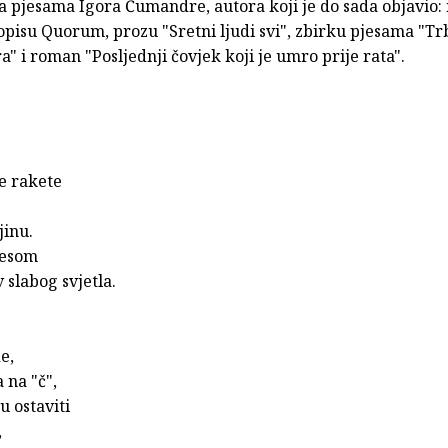
a pjesama Igora Čumandre, autora koji je do sada objavio
opisu Quorum, prozu "Sretni ljudi svi", zbirku pjesama "T
 i roman "Posljednji čovjek koji je umro prije rata".
e rakete
jinu.
lesom
v slabog svjetla.
e,
 na "č",
u ostaviti
,