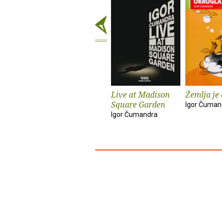
Live at Madison
Žemlja je
Square Garden
Igor Čuman
Igor Čumandra