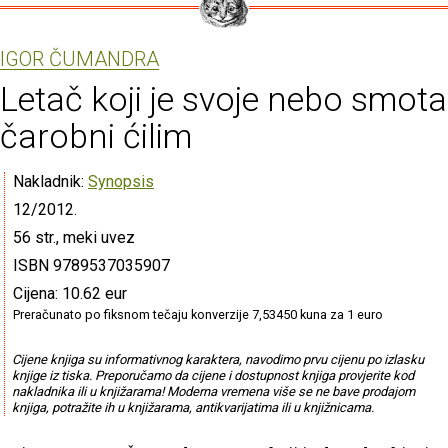
IGOR ČUMANDRA
Letač koji je svoje nebo smot
čarobni ćilim
Nakladnik:
Synopsis
12/2012.
56 str., meki uvez
ISBN 9789537035907
Cijena: 10.62 eur
Preračunato po fiksnom tečaju konverzije 7,53450 kuna za 1 euro
Cijene knjiga su informativnog karaktera, navodimo prvu cijenu po izlasku
knjige iz tiska. Preporučamo da cijene i dostupnost knjiga provjerite kod
nakladnika ili u knjižarama! Moderna vremena više se ne bave prodajom
knjiga, potražite ih u knjižarama, antikvarijatima ili u knjižnicama.