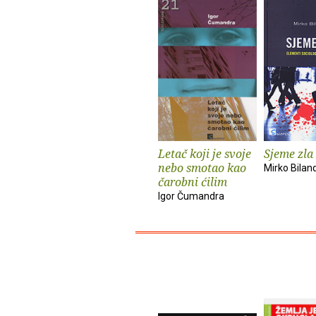
Letač koji je svoje
Sjeme zla
nebo smotao kao
Mirko Bilan
čarobni ćilim
Igor Čumandra