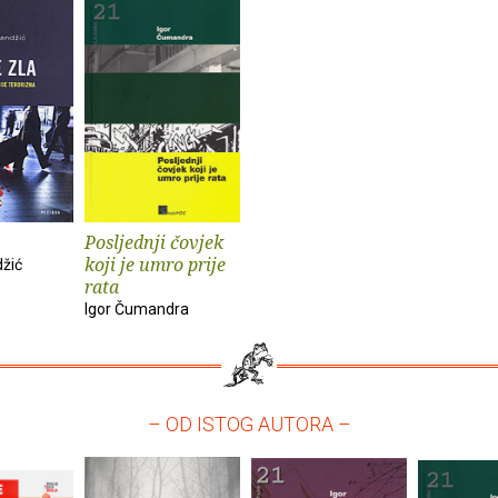
Posljednji čovjek
koji je umro prije
džić
rata
Igor Čumandra
– OD ISTOG AUTORA –