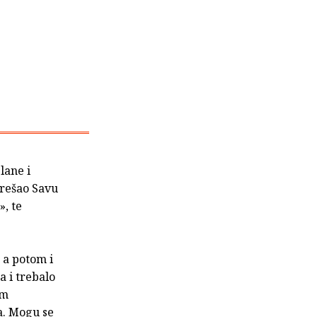
lane i
prešao Savu
», te
 a potom i
a i trebalo
em
a. Mogu se