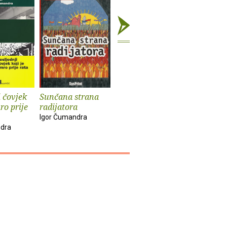
i čovjek
Sunčana strana
Sretni ljudi svi
Trbuh cr
ro prije
radijatora
bombard
Igor Čumandra
Igor Čumandra
Igor Čuma
ndra