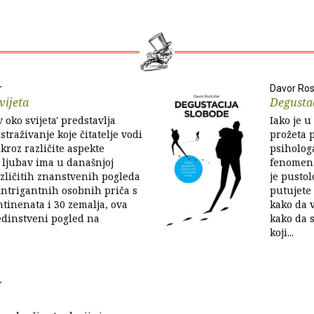
r
Davor Ros
vijeta
Degustac
 oko svijeta' predstavlja
Iako je u
straživanje koje čitatelje vodi
prožeta 
kroz različite aspekte
psiholog
 ljubav ima u današnjoj
fenomen 
azličitih znanstvenih pogleda
je pustol
intrigantnih osobnih priča s
putujete 
ntinenata i 30 zemalja, ova
kako da v
edinstveni pogled na
kako da s
koji...
r