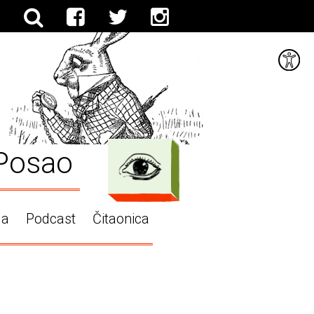
Posao
ga
Podcast
Čitaonica