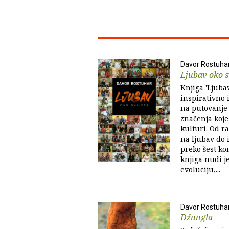
Davor Rostuha
Ljubav oko s
Knjiga 'Ljubav
inspirativno i
na putovanje 
značenja koje
kulturi. Od r
na ljubav do 
preko šest ko
knjiga nudi j
evoluciju,...
Davor Rostuha
Džungla