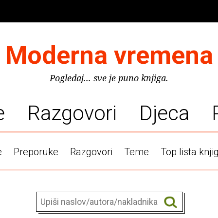
Moderna vremena
Pogledaj... sve je puno knjiga.
e
Razgovori
Djeca
e
Preporuke
Razgovori
Teme
Top lista knji