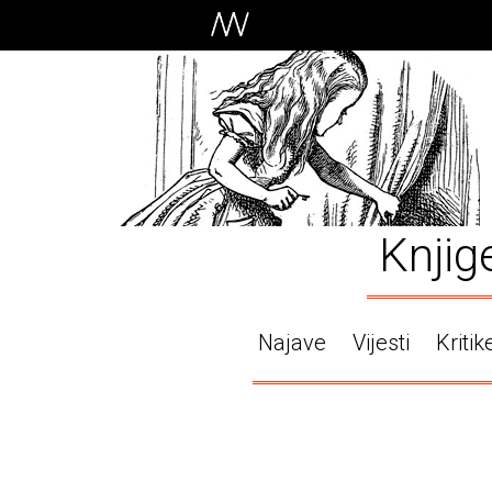
Knjig
Najave
Vijesti
Kritik