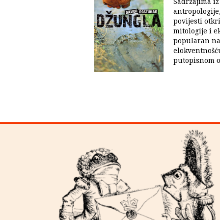
Sadržajima iz
antropologije
povijesti otkri
mitologije i e
popularan nač
elokventnošć
putopisnom o