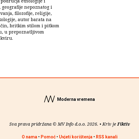
 područja etnologije i
, geografije nepoznatog i
vanja, filozofije, religije,
kologije, autor barata na
in, britkim stilom i pitkom
u, u prepoznatljivom
kviru.
Moderna vremena
Sva prava pridržana © MV Info d.o.o. 2026. • Kriv je
Fiktiv
O nama
•
Pomoć
•
Uvjeti korištenja
•
RSS kanali