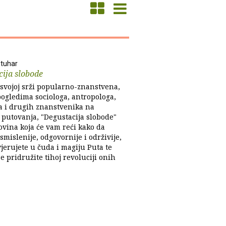
tuhar
ija slobode
 svojoj srži popularno-znanstvena,
pogledima sociologa, antropologa,
a i drugih znanstvenika na
putovanja, "Degustacija slobode"
ovina koja će vam reći kako da
smislenije, odgovornije i održivije,
jerujete u čuda i magiju Puta te
e pridružite tihoj revoluciji onih