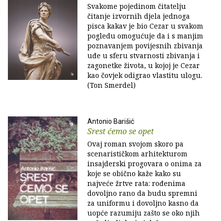
Svakome pojedinom čitatelju
čitanje izvornih djela jednoga
pisca kakav je bio Cezar u svakom
pogledu omogućuje da i s manjim
poznavanjem povijesnih zbivanja
uđe u sferu stvarnosti zbivanja i
zagonetke života, u kojoj je Cezar
kao čovjek odigrao vlastitu ulogu.
(Ton Smerdel)
Antonio Barišić
Srest ćemo se opet
Ovaj roman svojom skoro pa
scenarističkom arhitekturom
insajderski progovara o onima za
koje se obično kaže kako su
najveće žrtve rata: rođenima
dovoljno rano da budu spremni
za uniformu i dovoljno kasno da
uopće razumiju zašto se oko njih