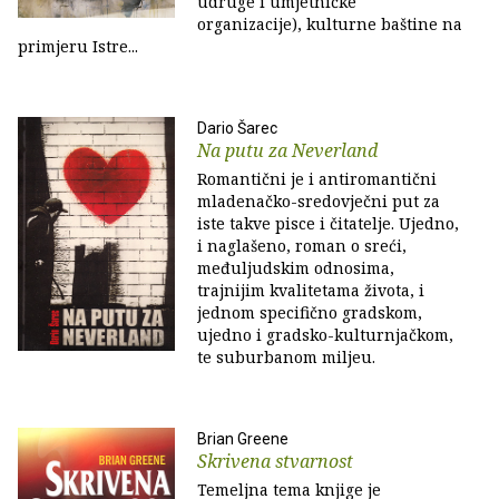
udruge i umjetničke
organizacije), kulturne baštine na
primjeru Istre...
Dario Šarec
Na putu za Neverland
Romantični je i antiromantični
mladenačko-sredovječni put za
iste takve pisce i čitatelje. Ujedno,
i naglašeno, roman o sreći,
međuljudskim odnosima,
trajnijim kvalitetama života, i
jednom specifično gradskom,
ujedno i gradsko-kulturnjačkom,
te suburbanom miljeu.
Brian Greene
Skrivena stvarnost
Temeljna tema knjige je