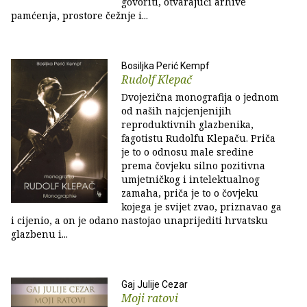
govoriti, otvarajući arhive
pamćenja, prostore čežnje i...
Bosiljka Perić Kempf
Rudolf Klepač
Dvojezična monografija o jednom
od naših najcjenjenijih
reproduktivnih glazbenika,
fagotistu Rudolfu Klepaču. Priča
je to o odnosu male sredine
prema čovjeku silno pozitivna
umjetničkog i intelektualnog
zamaha, priča je to o čovjeku
kojega je svijet zvao, priznavao ga
i cijenio, a on je odano nastojao unaprijediti hrvatsku
glazbenu i...
Gaj Julije Cezar
Moji ratovi