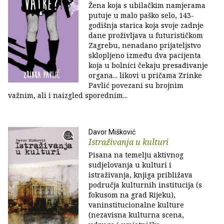
Žena koja s ubilačkim namjerama
putuje u malo paško selo, 143-
godišnja starica koja svoje zadnje
dane proživljava u futurističkom
Zagrebu, nenadano prijateljstvo
sklopljeno između dva pacijenta
koja u bolnici čekaju presađivanje
organa... likovi u pričama Zrinke
Pavlić povezani su brojnim
važnim, ali i naizgled sporednim...
Davor Mišković
Istraživanja u kulturi
Pisana na temelju aktivnog
sudjelovanja u kulturi i
istraživanja, knjiga približava
područja kulturnih institucija (s
fokusom na grad Rijeku),
vaninstitucionalne kulture
(nezavisna kulturna scena,