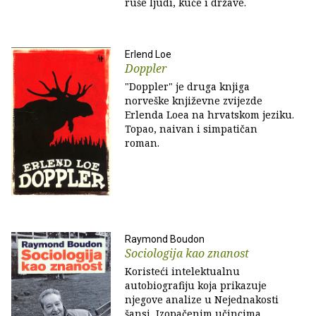
ruše ljudi, kuće i države.
Erlend Loe
Doppler
"Doppler" je druga knjiga
norveške književne zvijezde
Erlenda Loea na hrvatskom jeziku.
Topao, naivan i simpatičan
roman.
Raymond Boudon
Sociologija kao znanost
Koristeći intelektualnu
autobiografiju koja prikazuje
njegove analize u Nejednakosti
šansi, Izopačenim učincima