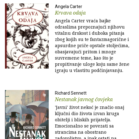
Angela Carter
Krvava odaja
Angela Carter vraća bajke
odraslima prepoznajući njihovu
vitalnu drskost i duboka pitanja
zbog kojih su te fantazmagorične i
apsurdne priče opstale stoljećima,
obasjavajući pritom i mnoge
suvremene teme, kao što je
propitivanje uloge koju same žene
igraju u vlastitu podčinjavanju.
Richard Sennett
Nestanak javnog čovjeka
'Javni' život nekoć je značio onaj
ključni dio života izvan kruga
obitelji i bliskih prijatelja.
Emocionalno se povezati sa
strancima na obostrano
zadovoljstvo, a ipak ostati na