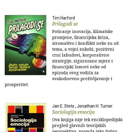
Tim Harford
Prilagodi se
Poticanje inovacija, klimatske
promjene, financijska kriza,
siromaštvo i konflikti neke su od
tema, a vojni sukobi, pozitivni
crni labudovi, korporativne
strategije, sigurnosne mjere i
financijski lomovi neke od
epizoda ovog vodiča za
svakodnevno preživljavanje i
prosperitet.
Jan E. Stets , Jonathan H. Turner
Sociologija emocija
Ova knjiga nije tek enciklopedijski
pregled glavnih teorijskih
perspektiva, premda jako dobro