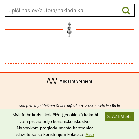
Moderna vremena
Sva prava pridržana © MV Info d.o.o. 2026. • Kriv je
Fiktiv
Mvinfo.hr koristi kolačiće („cookies“) kako bi
SLAŽEM SE
O nama
•
Pomoć
•
Uvjeti korištenja
•
RSS kanali
vam pružio bolje korisničko iskustvo.
Nastavkom pregleda mvinfo.hr stranica
Potraži nas na:
slažete se sa korištenjem kolačića.
Više