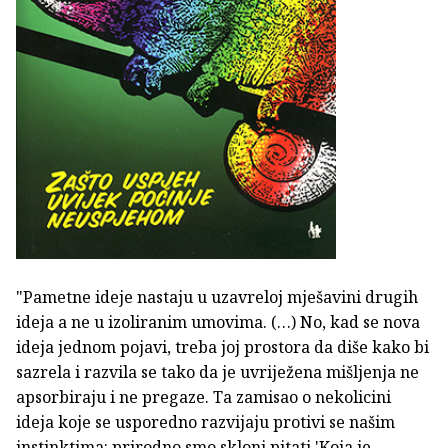
"Pametne ideje nastaju u uzavreloj mješavini drugih
ideja a ne u izoliranim umovima. (…) No, kad se nova
ideja jednom pojavi, treba joj prostora da diše kako bi
sazrela i razvila se tako da je uvriježena mišljenja ne
apsorbiraju i ne pregaze. Ta zamisao o nekolicini
ideja koje se usporedno razvijaju protivi se našim
instinktima: prirodno smo skloni pitati 'Koja je