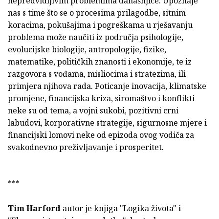
nepredvidljivim problemima današnjice. Upoznaje
nas s time što se o procesima prilagodbe, sitnim
koracima, pokušajima i pogreškama u rješavanju
problema može naučiti iz područja psihologije,
evolucijske biologije, antropologije, fizike,
matematike, političkih znanosti i ekonomije, te iz
razgovora s vođama, misliocima i stratezima, ili
primjera njihova rada. Poticanje inovacija, klimatske
promjene, financijska kriza, siromaštvo i konflikti
neke su od tema, a vojni sukobi, pozitivni crni
labudovi, korporativne strategije, sigurnosne mjere i
financijski lomovi neke od epizoda ovog vodiča za
svakodnevno preživljavanje i prosperitet.
***
Tim Harford
autor je knjiga "Logika života" i