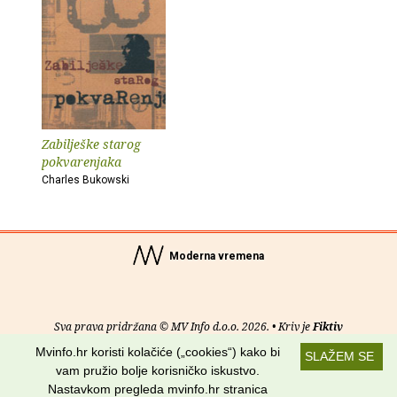
Zabilješke starog
pokvarenjaka
Charles Bukowski
Moderna vremena
Sva prava pridržana © MV Info d.o.o. 2026. • Kriv je
Fiktiv
Mvinfo.hr koristi kolačiće („cookies“) kako bi
SLAŽEM SE
O nama
•
Pomoć
•
Uvjeti korištenja
•
RSS kanali
vam pružio bolje korisničko iskustvo.
Nastavkom pregleda mvinfo.hr stranica
Potraži nas na: