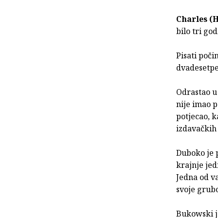
Charles (
bilo tri god
Pisati poči
dvadesetpet
Odrastao u 
nije imao p
potjecao, k
izdavačkih 
Duboko je p
krajnje jed
Jedna od v
svoje grubo
Bukowski je