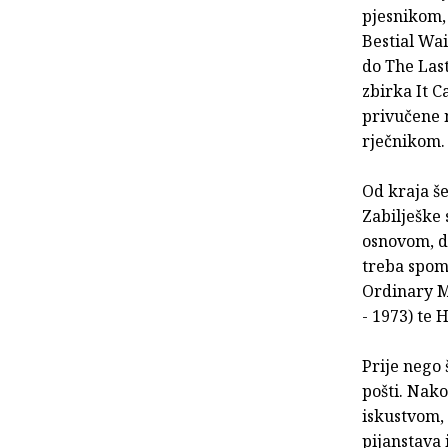
pjesnikom,
Bestial Wai
do The Last
zbirka It C
privučene 
rječnikom.
Od kraja še
Zabilješke
osnovom, du
treba spome
Ordinary M
- 1973) te 
Prije nego 
pošti. Nako
iskustvom, 
pijanstava 