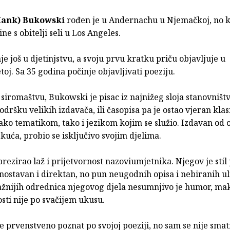
Hank) Bukowski
rođen je u Andernachu u Njemačkoj, no 
ine s obitelji seli u Los Angeles.
nje još u djetinjstvu, a svoju prvu kratku priču objavljuje u
oj. Sa 35 godina počinje objavljivati poeziju.
siromaštvu, Bukowski je pisac iz najnižeg sloja stanovništ
odršku velikih izdavača, ili časopisa pa je ostao vjeran klasi
ako tematikom, tako i jezikom kojim se služio. Izdavan od
kuća, probio se isključivo svojim djelima.
rezirao laž i prijetvornost nazoviumjetnika. Njegov je stil
nostavan i direktan, no pun neugodnih opisa i nebiranih uli
ažnijih odrednica njegovog djela nesumnjivo je humor, ma
sti nije po svačijem ukusu.
 prvenstveno poznat po svojoj poeziji, no sam se nije sma