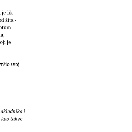
je lik
d žita -
otum -
a,
ji je
ršio svoj
nakladnika i
e kao takve