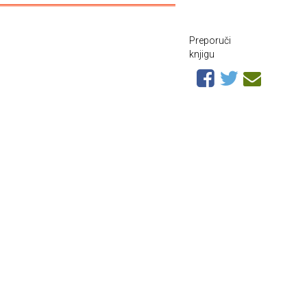
Preporuči
knjigu