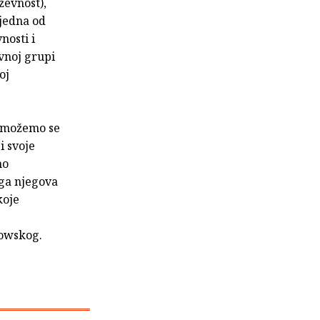
ževnost),
 jedna od
nosti i
vnoj grupi
oj
e možemo se
i svoje
no
oga njegova
koje
kowskog.