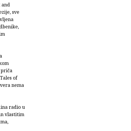
t and
zije, sve
avljena
edbenike,
nim
a
skom
 priča
Tales of
jevera nema
dina radio u
an vlastitim
ema,