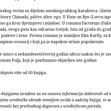
wskog većim su dijelom autobiografskog karaktera. Glavni 
enry Chinaski, piščev alter-ego. U Ham on Rye (Lovcu ispo
imo ga kroz djetinjstvo i mladost. U romanu Factotum (Fakt
ski, ovoga puta kao odrastao čovjek, luta od grada do grad
 poslove i žene. Prema romanu je snimljen film Barfly, za ko
pisao scenarij i koji ga je napokon učinio popularnim.
e umro u sedamdesetčetvrtoj godini ubrzo nakon što je zav
roman Pulp, koji je posthumno objavljen iste godine.
bjavio više od 60 knjiga.
o knjigama izrađene su na osnovu informacija dobivenih od 
atne uredničke obrade temeljem uvida u sadržaj knjige, te s
enositi bez prethodnog dogovora s uredništvom portala.