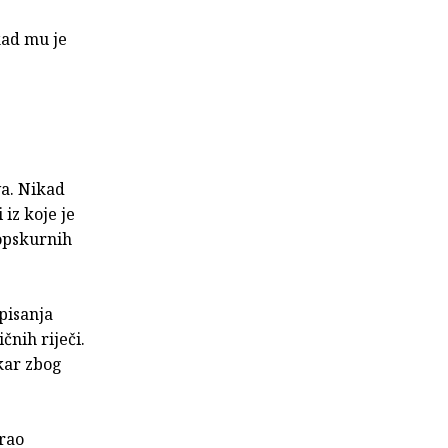
kad mu je
va. Nikad
 iz koje je
 opskurnih
 pisanja
čnih riječi.
kar zbog
trao