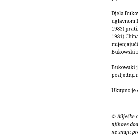
Djela Buko
uglavnom H
1983) prat
1981) China
mijenjajući
Bukowski na
Bukowski j
posljednji 
Ukupno je o
© Bilješke 
njihove dod
ne smiju pr