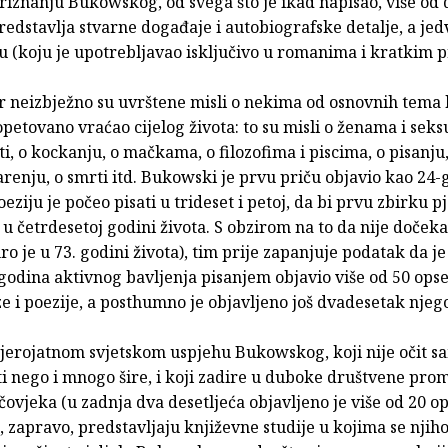
riznanju Bukowskog, od svega što je ikad napisao, više od 
redstavlja stvarne događaje i autobiografske detalje, a jed
ju (koju je upotrebljavao isključivo u romanima i kratkim 
or neizbježno su uvrštene misli o nekima od osnovnih tema 
etovano vraćao cijelog života: to su misli o ženama i seksu
i, o kockanju, o mačkama, o filozofima i piscima, o pisanju, 
tarenju, o smrti itd. Bukowski je prvu priču objavio kao 24-
oeziju je počeo pisati u trideset i petoj, da bi prvu zbirku 
 u četrdesetoj godini života. S obzirom na to da nije doče
ro je u 73. godini života), tim prije zapanjuje podatak da je
godina aktivnog bavljenja pisanjem objavio više od 50 ops
e i poezije, a posthumno je objavljeno još dvadesetak njeg
jerojatnom svjetskom uspjehu Bukowskog, koji nije očit s
i nego i mnogo šire, i koji zadire u duboke društvene pro
vjeka (u zadnja dva desetljeća objavljeno je više od 20 o
, zapravo, predstavljaju književne studije u kojima se njiho