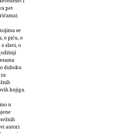
devedeset i
va pet
pričama).
kojima se
, o piću, o
o slavi, o
godišnji
pjesama
kao duboku
 za
ežnih
ovih knjiga.
amo u
mjene
psežnih
vi autori