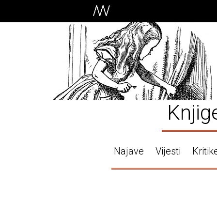
Knjig
Najave
Vijesti
Kritik