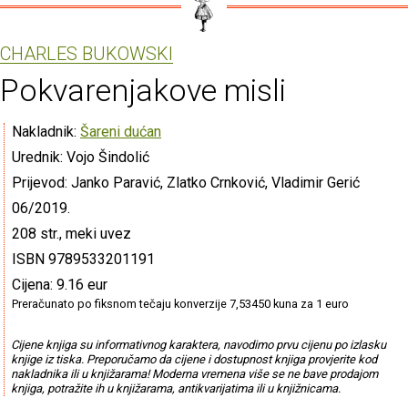
CHARLES BUKOWSKI
Pokvarenjakove misli
Nakladnik:
Šareni dućan
Urednik: Vojo Šindolić
Prijevod: Janko Paravić, Zlatko Crnković, Vladimir Gerić
06/2019.
208 str., meki uvez
ISBN 9789533201191
Cijena: 9.16 eur
Preračunato po fiksnom tečaju konverzije 7,53450 kuna za 1 euro
Cijene knjiga su informativnog karaktera, navodimo prvu cijenu po izlasku
knjige iz tiska. Preporučamo da cijene i dostupnost knjiga provjerite kod
nakladnika ili u knjižarama! Moderna vremena više se ne bave prodajom
knjiga, potražite ih u knjižarama, antikvarijatima ili u knjižnicama.