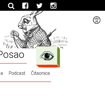
Posao
ga
Podcast
Čitaonica