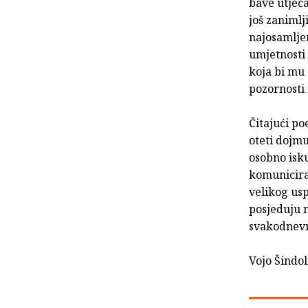
bave utjec
još zanimlj
najosamljen
umjetnosti
koja bi mu 
pozornosti 
Čitajući po
oteti dojmu
osobno isku
komuniciran
velikog usp
posjeduju 
svakodnevn
Vojo Šindol