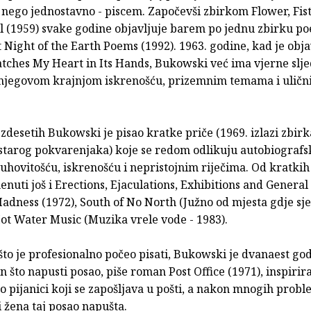
 nego jednostavno - piscem. Započevši zbirkom Flower, Fis
l (1959) svake godine objavljuje barem po jednu zbirku poe
 Night of the Earth Poems (1992). 1963. godine, kad je obj
atches My Heart in Its Hands, Bukowski već ima vjerne slj
njegovom krajnjom iskrenošću, prizemnim temama i ulič
zdesetih Bukowski je pisao kratke priče (1969. izlazi zbirk
 starog pokvarenjaka) koje se redom odlikuju autobiograf
hovitošću, iskrenošću i nepristojnim riječima. Od kratkih
nuti još i Erections, Ejaculations, Exhibitions and General 
adness (1972), South of No North (Južno od mjesta gdje s
Hot Water Music (Muzika vrele vode - 1983).
što je profesionalno počeo pisati, Bukowski je dvanaest go
n što napusti posao, piše roman Post Office (1971), inspirir
o pijanici koji se zapošljava u pošti, a nakon mnogih probl
i žena taj posao napušta.