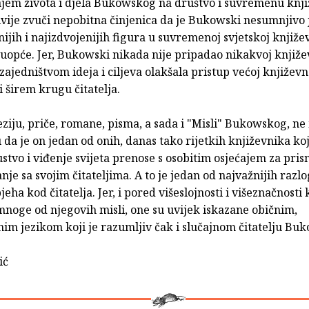
ajem života i djela Bukowskog na društvo i suvremenu knji
ivije zvuči nepobitna činjenica da je Bukowski nesumnjivo
ijih i najizdvojenijih figura u suvremenoj svjetskoj književ
 uopće. Jer, Bukowski nikada nije pripadao nikakvoj knjiže
zajedništvom ideja i ciljeva olakšala pristup većoj književn
i širem krugu čitatelja.
eziju, priče, romane, pisma, a sada i "Misli" Bukowskog, n
 da je on jedan od onih, danas tako rijetkih književnika koj
stvo i viđenje svijeta prenose s osobitim osjećajem za pris
je sa svojim čitateljima. A to je jedan od najvažnijih razl
jeha kod čitatelja. Jer, i pored višeslojnosti i višeznačnosti 
mnoge od njegovih misli, one su uvijek iskazane običnim,
im jezikom koji je razumljiv čak i slučajnom čitatelju Bu
ić