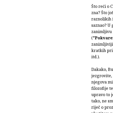
Što reći o 
zna? Što jo
raznolikih 
saznao? U g
zanimljivu 
(
"Pokvare
zanimljivij
kratkih pri
itd.).
Dakako, Buk
jezgrovite,
njegova mis
filozofije 
upravo to j
tako, ne sm
riječ o pro