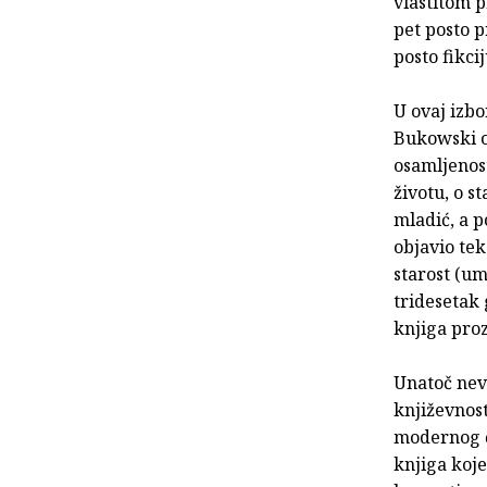
vlastitom p
pet posto p
posto fikci
U ovaj izb
Bukowski op
osamljenost
životu, o s
mladić, a p
objavio tek
starost (um
tridesetak 
knjiga proz
Unatoč nev
književnost
modernog čo
knjiga koje