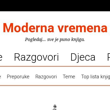
Moderna vremena
Pogledaj... sve je puno knjiga.
e
Razgovori
Djeca
e
Preporuke
Razgovori
Teme
Top lista knji