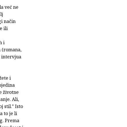
la već ne
lj
gi način
 ili
h i
la (romana,
 intervjua
žete i
ojedina
e životne
anje. Ali,
 stil." Isto
to je li
kog. Prema