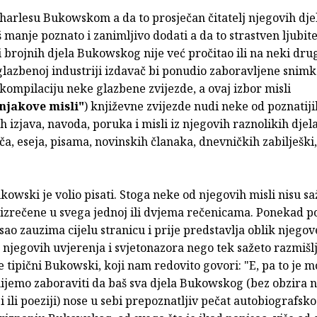
Charlesu Bukowskom a da to prosječan čitatelj njegovih dje
š manje poznato i zanimljivo dodati a da to strastven ljubite
i brojnih djela Bukowskog nije već pročitao ili na neki dru
lazbenoj industriji izdavač bi ponudio zaboravljene snimke
kompilaciju neke glazbene zvijezde, a ovaj izbor misli
njakove misli"
) književne zvijezde nudi neke od poznatiji
ih izjava, navoda, poruka i misli iz njegovih raznolikih dje
ča, eseja, pisama, novinskih članaka, dnevničkih zabilješki,
owski je volio pisati. Stoga neke od njegovih misli nisu sa
 izrečene u svega jednoj ili dvjema rečenicama. Ponekad p
ao zauzima cijelu stranicu i prije predstavlja oblik njegov
te njegovih uvjerenja i svjetonazora nego tek sažeto razmišlj
e tipični Bukowski, koji nam redovito govori: "E, pa to je moj
ijemo zaboraviti da baš sva djela Bukowskog (bez obzira na 
zi ili poeziji) nose u sebi prepoznatljiv pečat autobiografs