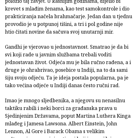
položio taj zavjet. U kasnijim godinama, dijelio bi
krevet s mlađim ženama, kao test samokontrole i dio
prakticiranja načela brahmačarje. Jedan dan u tjednu
provodio je u potpunoj tišini, a tri i pol godine nije
htio čitati novine da sačuva svoj unutarnji mir.
Gandhi je vjerovao u jednostavnost. Smatrao je da bi
svi koji rade u javnim službama trebali voditi
jednostavan život. Odjeća mu je bila ručno rađena, a i
druge je ohrabrivao, posebice u Indiji, na to da sami
šiju svoju odjeću. Ta je ideja postala popularna, pa je
tako većina odjeće u Indiji danas često ručni rad.
Imao je mnogo sljedbenika, a njegovu su nenasilnu
taktiku rabili i neki borci za građanska prava u
Sjedinjenim Državama, poput Martina Luthera Kinga
mlađeg i Jamesa Lawsona. Albert Einstein, John
Lennon, Al Gore i Barack Obama s velikim