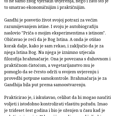
to ne samo zbog vjerskih uvjerenja, nego i zato što je
to smatrao ekonomičnijim i praktičnijim.
Gandhi je posvetio život svojoj potrazi za većim
razumijevanjem istine. I svoju je autobiografiju
naslovio "Priča o mojim eksperimentima s istinom".
Običavao je reći da je Bog Istina. A onda je otišao
korak dalje, kako je sam rekao, i zaključio da je za
njega Istina Bog. Na njega je iznimno utjecala
filozofija brahmačarje. Ona je povezana s duhovnom i
praktičnom čistoćom, a vegetarijanstvo mu je
pomoglo da se čvrsto održi u svojem uvjerenju i
provedbi potpune samokontrole. Brahmačarja je za
Gandhija bila put prema samoostvarenju.
Prakticirao je, i iskušavao, celibat da bi mogao naučiti
voljeti i istodobno kontrolirati vlastitu požudu. Imao
je trideset šest godina i bio je oženjen u času kad je