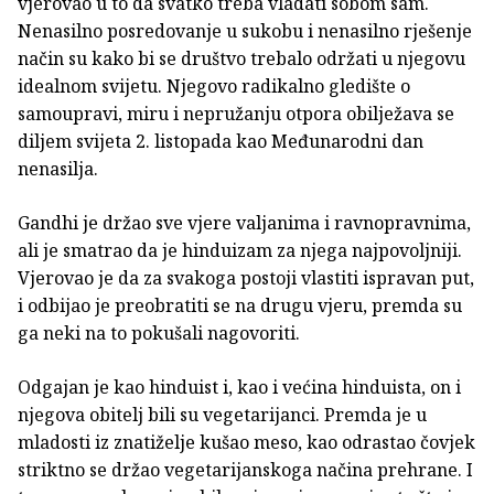
vjerovao u to da svatko treba vladati sobom sâm.
Nenasilno posredovanje u sukobu i nenasilno rješenje
način su kako bi se društvo trebalo održati u njegovu
idealnom svijetu. Njegovo radikalno gledište o
samoupravi, miru i nepružanju otpora obilježava se
diljem svijeta 2. listopada kao Međunarodni dan
nenasilja.
Gandhi je držao sve vjere valjanima i ravnopravnima,
ali je smatrao da je hinduizam za njega najpovoljniji.
Vjerovao je da za svakoga postoji vlastiti ispravan put,
i odbijao je preobratiti se na drugu vjeru, premda su
ga neki na to pokušali nagovoriti.
Odgajan je kao hinduist i, kao i većina hinduista, on i
njegova obitelj bili su vegetarijanci. Premda je u
mladosti iz znatiželje kušao meso, kao odrastao čovjek
striktno se držao vegetarijanskoga načina prehrane. I