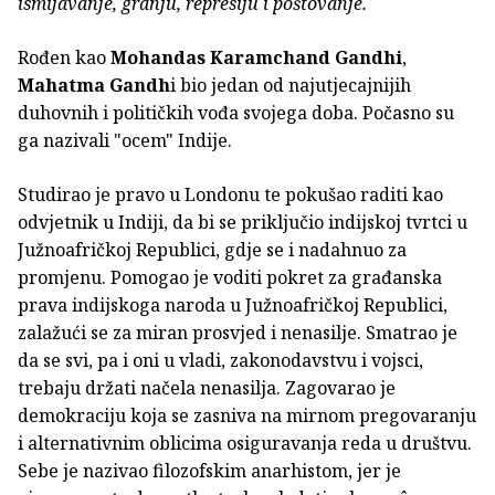
ismijavanje, grdnju, represiju i poštovanje.
Rođen kao
Mohandas Karamchand Gandhi
,
Mahatma Gandh
i bio jedan od najutjecajnijih
duhovnih i političkih vođa svojega doba. Počasno su
ga nazivali "ocem" Indije.
Studirao je pravo u Londonu te pokušao raditi kao
odvjetnik u Indiji, da bi se priključio indijskoj tvrtci u
Južnoafričkoj Republici, gdje se i nadahnuo za
promjenu. Pomogao je voditi pokret za građanska
prava indijskoga naroda u Južnoafričkoj Republici,
zalažući se za miran prosvjed i nenasilje. Smatrao je
da se svi, pa i oni u vladi, zakonodavstvu i vojsci,
trebaju držati načela nenasilja. Zagovarao je
demokraciju koja se zasniva na mirnom pregovaranju
i alternativnim oblicima osiguravanja reda u društvu.
Sebe je nazivao filozofskim anarhistom, jer je