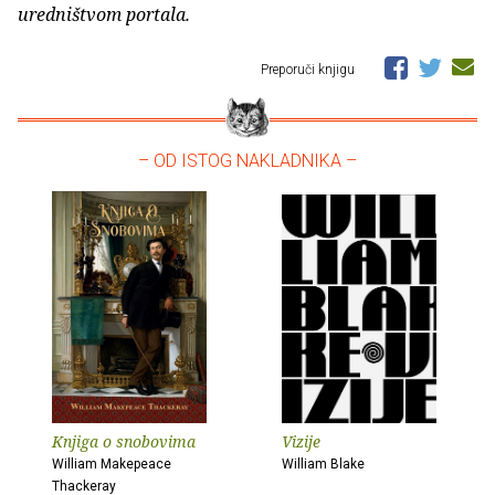
uredništvom portala.
Preporuči knjigu
– OD ISTOG NAKLADNIKA –
Knjiga o snobovima
Vizije
William Makepeace
William Blake
Thackeray