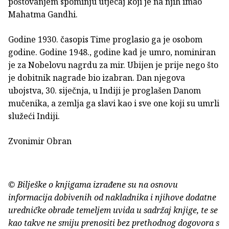
poštovanjem spominju utjecaj koji je na njih imao
Mahatma Gandhi.
Godine 1930. časopis Time proglasio ga je osobom
godine. Godine 1948., godine kad je umro, nominiran
je za Nobelovu nagrdu za mir. Ubijen je prije nego što
je dobitnik nagrade bio izabran. Dan njegova
ubojstva, 30. siječnja, u Indiji je proglašen Danom
mučenika, a zemlja ga slavi kao i sve one koji su umrli
služeći Indiji.
Zvonimir Obran
© Bilješke o knjigama izrađene su na osnovu
informacija dobivenih od nakladnika i njihove dodatne
uredničke obrade temeljem uvida u sadržaj knjige, te se
kao takve ne smiju prenositi bez prethodnog dogovora s