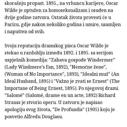
skorašnju propast. 1895., na vrhuncu karijere, Oscar
Wilde je optužen za homoseksualizam i osuđen na
dvije godine zatvora. Ostatak života provesti će u
Parizu, gdje nakon nekoliko godina i umire, usamljen
i napušten od svih.
Svoju reputaciju dramskog pisca Oscar Wilde je
stekao u razdoblju između 1892. i 1895. sa serijom
uspješnih komedija: "Zabava gospođe Windermer"
(Lady Windmere's Fan, 1892), "Nemoćne žene",
(Woman of No Importance", 1893), "Idealni muž" (An
Ideal Husband, 1895) i "Važno je zvati se Ernest" (The
Importane of Being Ernest, 1895). Po njegovoj drami
"Salomé" (Salomé, drame en un acte, 1892) Richard
Strauss je stvorio operu. U zatvoru je napisao
apologiju svog života, "De Profundis" (1905) koju je
posvetio Alfredu Douglasu.