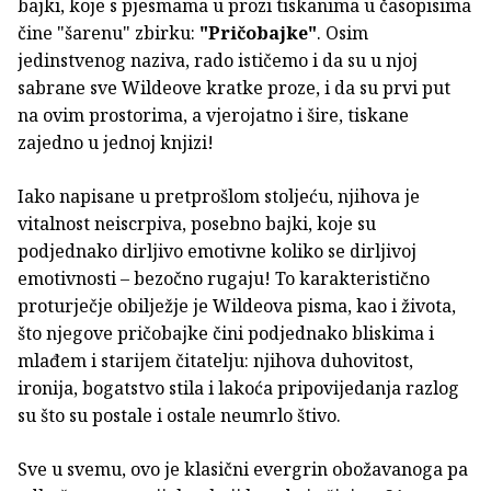
bajki, koje s pjesmama u prozi tiskanima u časopisima
čine "šarenu" zbirku:
"Pričobajke"
. Osim
jedinstvenog naziva, rado ističemo i da su u njoj
sabrane sve Wildeove kratke proze, i da su prvi put
na ovim prostorima, a vjerojatno i šire, tiskane
zajedno u jednoj knjizi!
Iako napisane u pretprošlom stoljeću, njihova je
vitalnost neiscrpiva, posebno bajki, koje su
podjednako dirljivo emotivne koliko se dirljivoj
emotivnosti – bezočno rugaju! To karakteristično
proturječje obilježje je Wildeova pisma, kao i života,
što njegove pričobajke čini podjednako bliskima i
mlađem i starijem čitatelju: njihova duhovitost,
ironija, bogatstvo stila i lakoća pripovijedanja razlog
su što su postale i ostale neumrlo štivo.
Sve u svemu, ovo je klasični evergrin obožavanoga pa