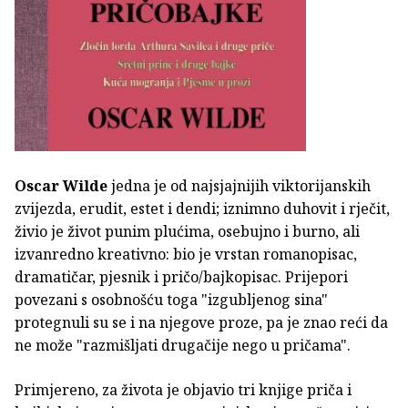
Oscar Wilde
jedna je od najsjajnijih viktorijanskih
zvijezda, erudit, estet i dendi; iznimno duhovit i rječit,
živio je život punim plućima, osebujno i burno, ali
izvanredno kreativno: bio je vrstan romanopisac,
dramatičar, pjesnik i pričo/bajkopisac. Prijepori
povezani s osobnošću toga "izgubljenog sina"
protegnuli su se i na njegove proze, pa je znao reći da
ne može "razmišljati drugačije nego u pričama".
Primjereno, za života je objavio tri knjige priča i