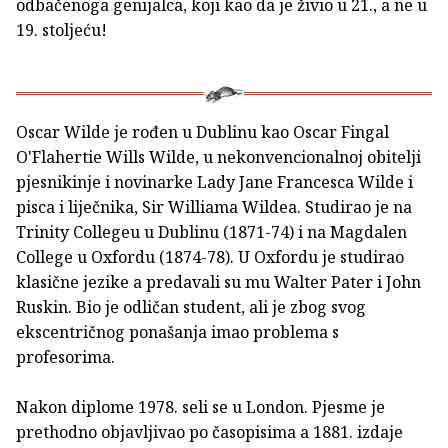
odbačenoga genijalca, koji kao da je živio u 21., a ne u
19. stoljeću!
Oscar Wilde je rođen u Dublinu kao Oscar Fingal
O'Flahertie Wills Wilde, u nekonvencionalnoj obitelji
pjesnikinje i novinarke Lady Jane Francesca Wilde i
pisca i liječnika, Sir Williama Wildea. Studirao je na
Trinity Collegeu u Dublinu (1871-74) i na Magdalen
College u Oxfordu (1874-78). U Oxfordu je studirao
klasične jezike a predavali su mu Walter Pater i John
Ruskin. Bio je odličan student, ali je zbog svog
ekscentričnog ponašanja imao problema s
profesorima.
Nakon diplome 1978. seli se u London. Pjesme je
prethodno objavljivao po časopisima a 1881. izdaje