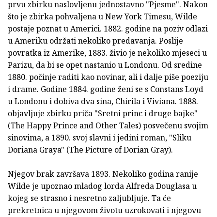
prvu zbirku naslovljenu jednostavno "Pjesme". Nakon
što je zbirka pohvaljena u New York Timesu, Wilde
postaje poznat u Americi. 1882. godine na poziv odlazi
u Ameriku održati nekoliko predavanja. Poslije
povratka iz Amerike, 1883. živio je nekoliko mjeseci u
Parizu, da bi se opet nastanio u Londonu. Od sredine
1880. počinje raditi kao novinar, ali i dalje piše poeziju
i drame. Godine 1884. godine ženi se s Constans Loyd
u Londonu i dobiva dva sina, Chirila i Viviana. 1888.
objavljuje zbirku priča "Sretni princ i druge bajke"
(The Happy Prince and Other Tales) posvečenu svojim
sinovima, a 1890. svoj slavni i jedini roman, "Sliku
Doriana Graya" (The Picture of Dorian Gray).
Njegov brak završava 1893. Nekoliko godina ranije
Wilde je upoznao mladog lorda Alfreda Douglasa u
kojeg se strasno i nesretno zaljubljuje. Ta će
prekretnica u njegovom životu uzrokovati i njegovu