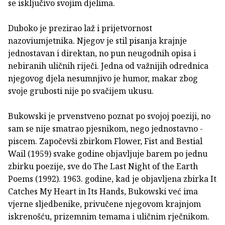
se isključivo svojim djelima.
Duboko je prezirao laž i prijetvornost
nazoviumjetnika. Njegov je stil pisanja krajnje
jednostavan i direktan, no pun neugodnih opisa i
nebiranih uličnih riječi. Jedna od važnijih odrednica
njegovog djela nesumnjivo je humor, makar zbog
svoje grubosti nije po svačijem ukusu.
Bukowski je prvenstveno poznat po svojoj poeziji, no
sam se nije smatrao pjesnikom, nego jednostavno -
piscem. Započevši zbirkom Flower, Fist and Bestial
Wail (1959) svake godine objavljuje barem po jednu
zbirku poezije, sve do The Last Night of the Earth
Poems (1992). 1963. godine, kad je objavljena zbirka It
Catches My Heart in Its Hands, Bukowski već ima
vjerne sljedbenike, privučene njegovom krajnjom
iskrenošću, prizemnim temama i uličnim rječnikom.