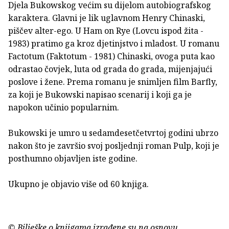
Djela Bukowskog većim su dijelom autobiografskog
karaktera. Glavni je lik uglavnom Henry Chinaski,
piščev alter-ego. U Ham on Rye (Lovcu ispod žita -
1983) pratimo ga kroz djetinjstvo i mladost. U romanu
Factotum (Faktotum - 1981) Chinaski, ovoga puta kao
odrastao čovjek, luta od grada do grada, mijenjajući
poslove i žene. Prema romanu je snimljen film Barfly,
za koji je Bukowski napisao scenarij i koji ga je
napokon učinio popularnim.
Bukowski je umro u sedamdesetčetvrtoj godini ubrzo
nakon što je završio svoj posljednji roman Pulp, koji je
posthumno objavljen iste godine.
Ukupno je objavio više od 60 knjiga.
© Bilješke o knjigama izrađene su na osnovu