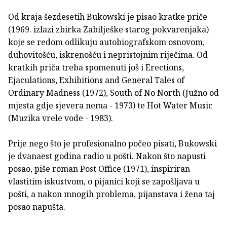
Od kraja šezdesetih Bukowski je pisao kratke priče
(1969. izlazi zbirka Zabilješke starog pokvarenjaka)
koje se redom odlikuju autobiografskom osnovom,
duhovitošću, iskrenošću i nepristojnim riječima. Od
kratkih priča treba spomenuti još i Erections,
Ejaculations, Exhibitions and General Tales of
Ordinary Madness (1972), South of No North (Južno od
mjesta gdje sjevera nema - 1973) te Hot Water Music
(Muzika vrele vode - 1983).
Prije nego što je profesionalno počeo pisati, Bukowski
je dvanaest godina radio u pošti. Nakon što napusti
posao, piše roman Post Office (1971), inspiriran
vlastitim iskustvom, o pijanici koji se zapošljava u
pošti, a nakon mnogih problema, pijanstava i žena taj
posao napušta.