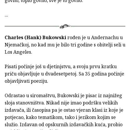
govno, toplo govno, sve je to govno.
...
Charles (Hank) Bukowski
rođen je u Andernachu u
Njemačkoj, no kad mu je bilo tri godine s obitelji seli u
Los Angeles.
Pisati počinje još u djetinjstvu, a svoju prvu kratku
priču objavljuje u dvadesetpetoj. Sa 35 godina počinje
objavljivati poeziju.
Odrastao u siromaštvu, Bukowski je pisac iz najnižeg
sloja stanovništva. Nikad nije imao podršku velikih
izdavača, ili časopisa pa je ostao vjeran klasi iz koje je
potjecao, kako tematikom, tako i jezikom kojim se
služio. Izdavan od opskurnih izdavačkih kuća, probio