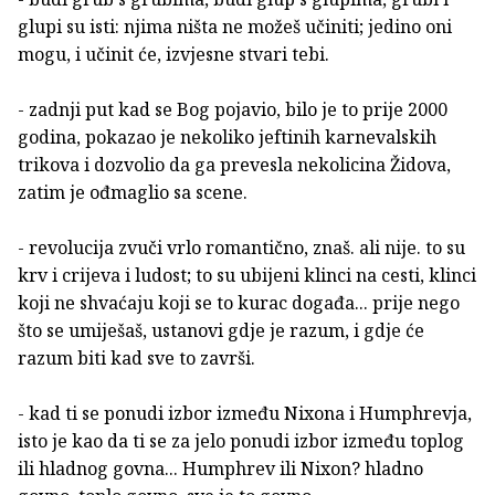
glupi su isti: njima ništa ne možeš učiniti; jedino oni
mogu, i učinit će, izvjesne stvari tebi.
- zadnji put kad se Bog pojavio, bilo je to prije 2000
godina, pokazao je nekoliko jeftinih karnevalskih
trikova i dozvolio da ga prevesla nekolicina Židova,
zatim je ođmaglio sa scene.
- revolucija zvuči vrlo romantično, znaš. ali nije. to su
krv i crijeva i ludost; to su ubijeni klinci na cesti, klinci
koji ne shvaćaju koji se to kurac događa... prije nego
što se umiješaš, ustanovi gdje je razum, i gdje će
razum biti kad sve to završi.
- kad ti se ponudi izbor između Nixona i Humphrevja,
isto je kao da ti se za jelo ponudi izbor između toplog
ili hladnog govna... Humphrev ili Nixon? hladno