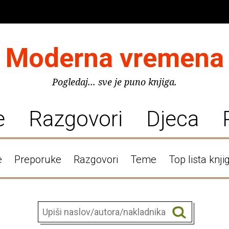
Moderna vremena
Pogledaj... sve je puno knjiga.
e
Razgovori
Djeca
e
Preporuke
Razgovori
Teme
Top lista knji