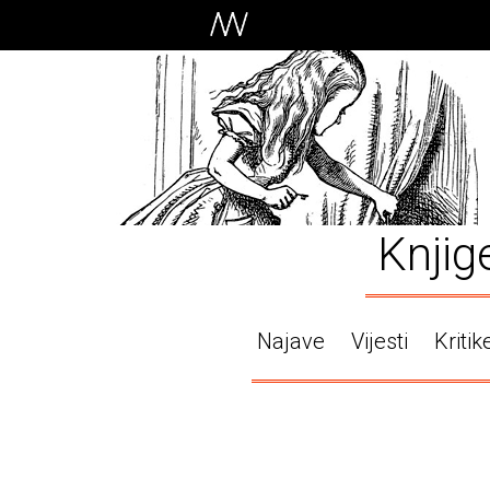
Knjig
Najave
Vijesti
Kritik