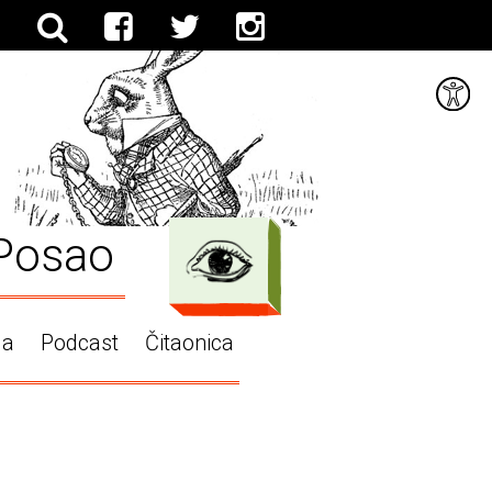
Posao
ga
Podcast
Čitaonica