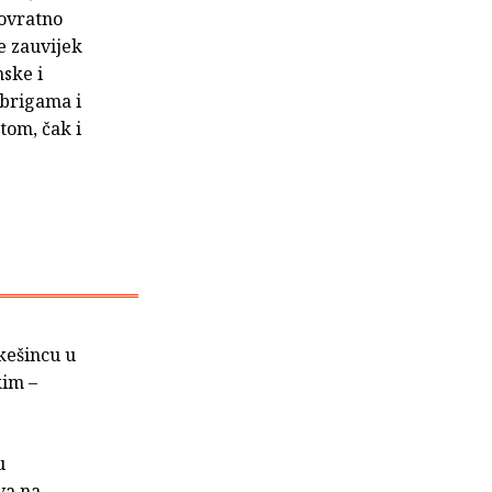
povratno
je zauvijek
nske i
 brigama i
otom, čak i
Okešincu u
kim –
u
tva na