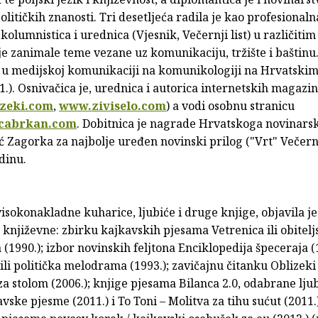
olitičkih znanosti. Tri desetljeća radila je kao profesionaln
kolumnistica i urednica (Vjesnik, Večernji list) u različiti
je zanimale teme vezane uz komunikaciju, tržište i baštinu
ku u medijskoj komunikaciji na komunikologiji na Hrvatskim
). Osnivačica je, urednica i autorica internetskih magazi
zeki.com
,
www.ziviselo.com
) a vodi osobnu stranicu
cabrkan.com
. Dobitnica je nagrade Hrvatskoga novinarsk
ć Zagorka za najbolje uređen novinski prilog ("Vrt" Večern
odinu.
isokonakladne kuharice, ljubiće i druge knjige, objavila je
književne: zbirku kajkavskih pjesama Vetrenica ili obitelj
 (1990.); izbor novinskih feljtona Enciklopedija špeceraja (
ili politička melodrama (1993.); zavičajnu čitanku Oblizeki
a stolom (2006.); knjige pjesama Bilanca 2.0, odabrane lju
kavske pjesme (2011.) i To Toni – Molitva za tihu sućut (2011.