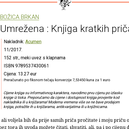
BOŽICA BRKAN
Umrežena : Knjiga kratkih prič
Nakladnik:
Acumen
11/2017.
152 str., meki uvez s klapnama
ISBN 9789537430061
Cijena: 13.27 eur
Preračunato po fiksnom tečaju konverzije 7,53450 kuna za 1 euro
Cijene knjiga su informativnog karaktera, navodimo prvu cijenu po izlasku
knjige iz tiska. Preporučamo da cijene i dostupnost knjiga provjerite kod
nakladnika ili u knjižarama! Moderna vremena više se ne bave prodajom
knjiga, potražite ih u knjižarama, antikvarijatima ili u knjižnicama.
ali voljela bih da prije samih priča pročitate i moju priču
bez toga ih uvoda možete čitati, shvatiti, ali, pa i po cijenu d