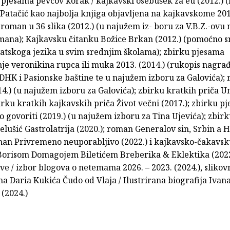
 pjesama pevcov korak / kajkavski osebušek za eu (2012.)
atačić kao najbolja knjiga objavljena na kajkavskome 20
-roman u 36 slika (2012.) (u najužem iz- boru za V.B.Z.-ovu
ana); Kajkavsku čitanku Božice Brkan (2012.) (pomoćno s
atskoga jezika u svim srednjim školama); zbirku pjesama
je veronikina rupca ili muka 2013. (2014.) (rukopis nagra
K i Pasionske baštine te u najužem izboru za Galovića);
14.) (u najužem izboru za Galovića); zbirku kratkih priča 
birku kratkih kajkavskih priča Život večni (2017.); zbirku 
 govoriti (2019.) (u najužem izboru za Tina Ujevića); zbi
Jelušić Gastrolatrija (2020.); roman Generalov sin, Srbin a 
oman Privremeno neuporabljivo (2022.) i kajkavsko-čakavs
Borisom Domagojem Biletićem Breberika & Eklektika (2022
e / izbor blogova o netemama 2026. – 2023. (2024.), slikov
ma Daria Kukića Čudo od Vlaja / Ilustrirana biografija Ivan
 (2024.)