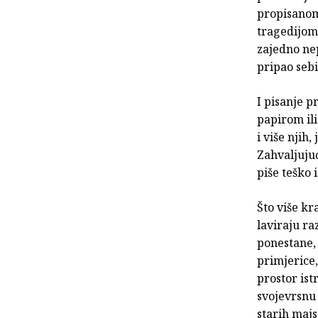
propisanom
tragedijom,
zajedno nep
pripao sebi
I pisanje p
papirom ili
i više njih,
Zahvaljujuc
piše teško 
Što više kr
laviraju ra
ponestane, z
primjerice,
prostor ist
svojevrsnu
starih majs