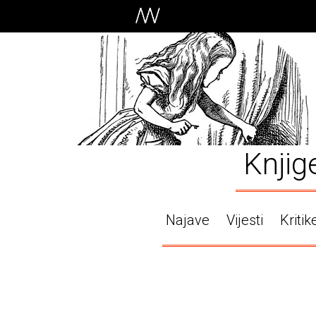
Knjig
Najave
Vijesti
Kritik