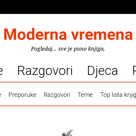
Moderna vremena
Pogledaj... sve je puno knjiga.
e
Razgovori
Djeca
e
Preporuke
Razgovori
Teme
Top lista knji