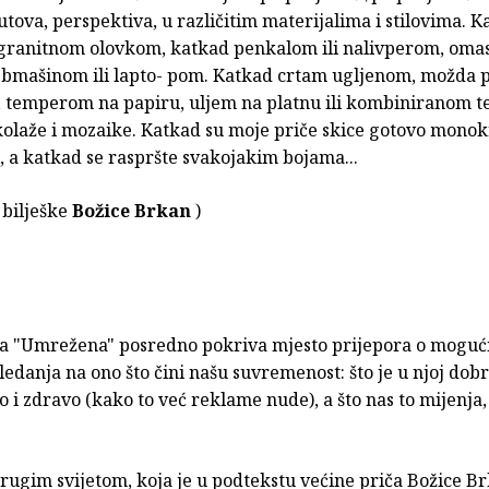
 kutova, perspektiva, u različitim materijalima i stilovima. 
granitnom olovkom, katkad penkalom ili nalivperom, oma
jbmašinom ili lapto- pom. Katkad crtam ugljenom, možda p
 temperom na papiru, uljem na platnu ili kombiniranom 
kolaže i mozaike. Katkad su moje priče skice gotovo monok
 a katkad se raspršte svakojakim bojama...
 bilješke
Božice Brkan
)
ča "Umrežena" posredno pokriva mjesto prijepora o mogu
edanja na ono što čini našu suvremenost: što je u njoj dobr
 i zdravo (kako to već reklame nude), a što nas to mijenja,
rugim svijetom, koja je u podtekstu većine priča Božice B