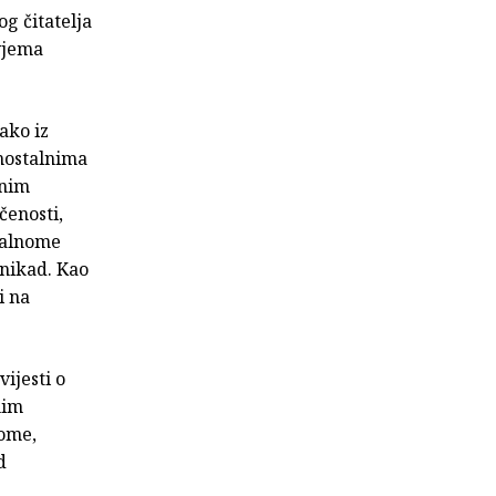
 čitatelja
vjema
ako iz
mostalnima
rnim
̌enosti,
tualnome
 nikad. Kao
i na
ijesti o
nim
nome,
d