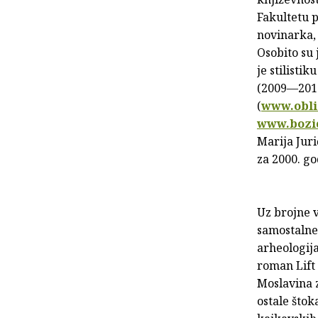
Fakultetu p
novinarka, 
Osobito su 
je stilisti
(2009—2011.
(
www.obli
www.bozi
Marija Juri
za 2000. g
Uz brojne v
samostalne 
arheologija
roman Lift 
Moslavina z
ostale što