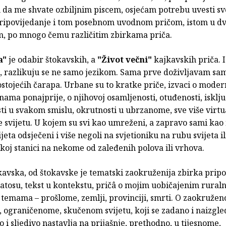
 me shvate ozbiljnim piscem, osjećam potrebu uvesti svog
 pripovijedanje i tom posebnom uvodnom pričom, istom u d
, po mnogo čemu različitim zbirkama priča.
a"
je odabir štokavskih, a
"Život večni"
kajkavskih priča. I
a, razlikuju se ne samo jezikom. Sama prve doživljavam sa
tojećih čarapa. Urbane su to kratke priče, izvaci o mode
nama ponajprije, o njihovoj osamljenosti, otuđenosti, iskljuc
sti u svakom smislu, okrutnosti u ubrzanome, sve više vir
 svijetu. U kojem su svi kao umreženi, a zapravo sami kao
jeta odsječeni i više negoli na svjetioniku na rubu svijeta il
koj stanici na nekome od zaleđenih polova ili vrhova.
avska, od štokavske je tematski zaokruženija zbirka pripov
atosu, tekst u kontekstu, pričâ o mojim uobičajenim rural
temama – prošlome, zemlji, provinciji, smrti. O zaokruže
ograničenome, skučenom svijetu, koji se zadano i naizgle
o i sljedivo nastavlja na prijašnje, prethodno, u tijesnome,