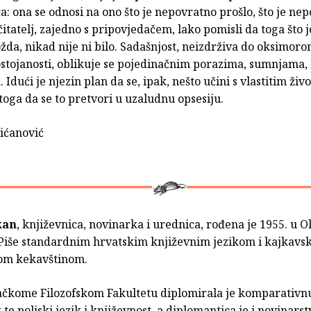
a: ona se odnosi na ono što je nepovratno prošlo, što je ne
čitatelj, zajedno s pripovjedačem, lako pomisli da toga što 
žda, nikad nije ni bilo. Sadašnjost, neizdrživa do oksimoro
stojanosti, oblikuje se pojedinačnim porazima, sumnjama,
 Idući je njezin plan da se, ipak, nešto učini s vlastitim živ
toga da se to pretvori u uzaludnu opsesiju.
ićanović
kan
, književnica, novinarka i urednica, rođena je 1955. u 
 Piše standardnim hrvatskim književnim jezikom i kajkavs
om kekavštinom.
čkome Filozofskom Fakultetu diplomirala je komparativn
 te poljski jezik i književnost, a diplomantica je i novinars