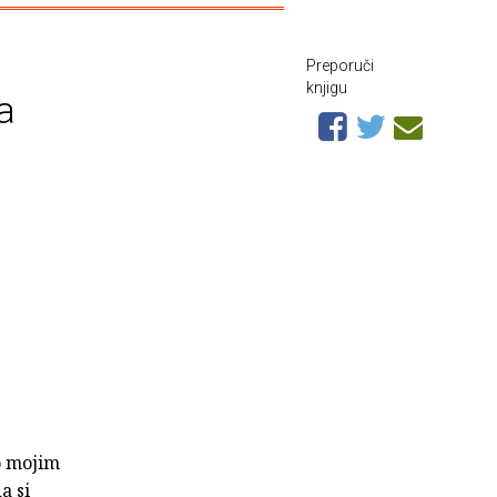
Preporuči
knjigu
a
 o mojim
a si