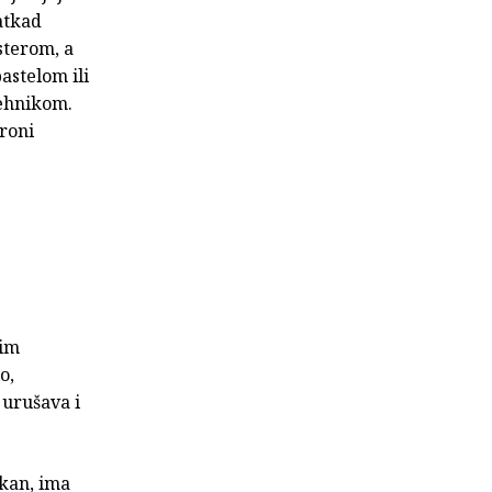
Katkad
sterom, a
astelom ili
tehnikom.
roni
ćim
o,
 urušava i
rkan, ima