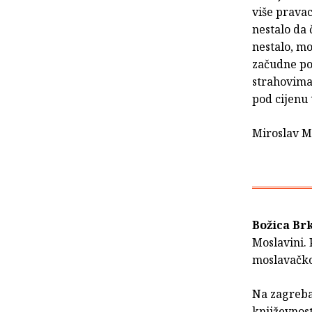
više pravac
nestalo da 
nestalo, mo
začudne po
strahovima.
pod cijenu 
Miroslav M
Božica Br
Moslavini.
moslavačk
Na zagreba
književnost