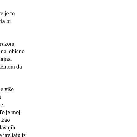
e je to
da bi
izrazom,
na, obično
̌ajna.
ičinom da
se više
i
e,
To je moj
e kao
dašnjih
 javljaju iz