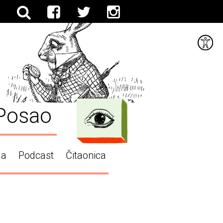
Posao
ga
Podcast
Čitaonica