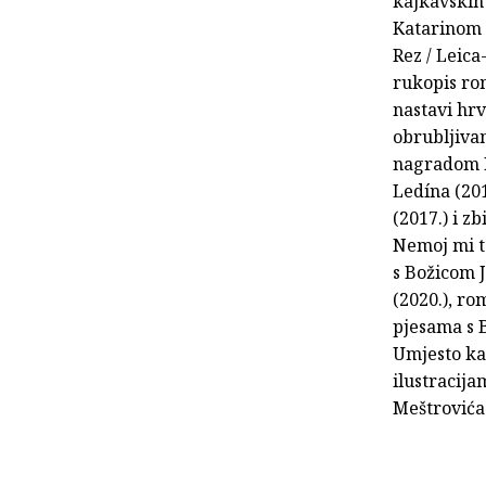
kajkavskih
Katarinom P
Rez / Leica
rukopis rom
nastavi hrv
obrubljivan
nagradom DH
Ledína (20
(2017.) i z
Nemoj mi to
s Božicom 
(2020.), r
pjesama s 
Umjesto kav
ilustracija
Meštrovića