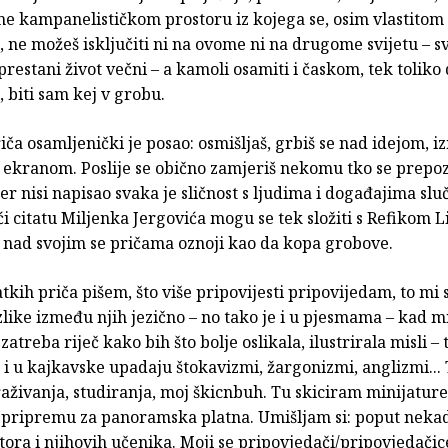
e kampanelističkom prostoru iz kojega se, osim vlastitom
 ne možeš isključiti ni na ovome ni na drugome svijetu – sv
restani život večni – a kamoli osamiti i časkom, tek toliko 
, biti sam kej v grobu.
riča osamljenički je posao: osmišljaš, grbiš se nad idejom, 
 ekranom. Poslije se obično zamjeriš nekomu tko se prepoz
 jer nisi napisao svaka je sličnost s ljudima i događajima sluc
́i citatu Miljenka Jergovića mogu se tek složiti s Refikom L
i nad svojim se pričama oznoji kao da kopa grobove.
atkih priča pišem, što više pripovijesti pripovijedam, to mi 
zlike između njih jezično – no tako je i u pjesmama – kad m
atreba riječ kako bih što bolje oslikala, ilustrirala misli – t
 i u kajkavske upadaju štokavizmi, žargonizmi, anglizmi... 
raživanja, studiranja, moj škicnbuh. Tu skiciram minijatur
 pripremu za panoramska platna. Umišljam si: poput neka
tora i njihovih učenika. Moji se pripovjedači/pripovjedačice