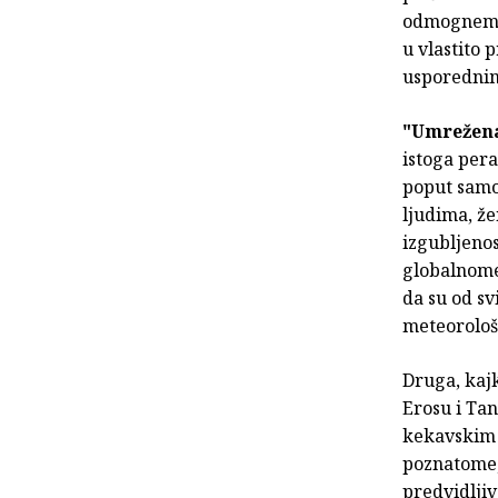
odmognem da
u vlastito
usporednim
"Umrežen
istoga per
poput samos
ljudima, že
izgubljeno
globalnome
da su od svi
meteorološ
Druga, kajk
Erosu i Tan
kekavskim 
poznatome, 
predvidljiv