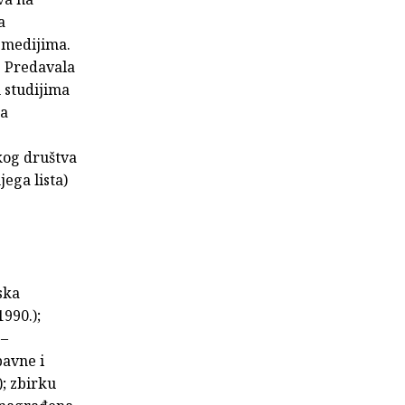
a
m medijima.
. Predavala
 studijima
na
og društva
jega lista)
ska
1990.);
 –
bavne i
); zbirku