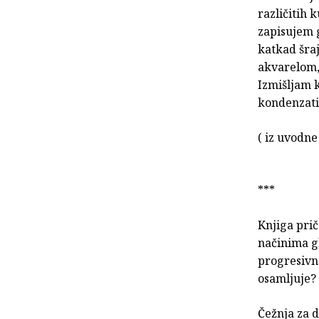
različitih
zapisujem 
katkad šra
akvarelom,
Izmišljam 
kondenzati,
( iz uvodne
***
Knjiga pri
načinima gl
progresivno
osamljuje?
Čežnja za d