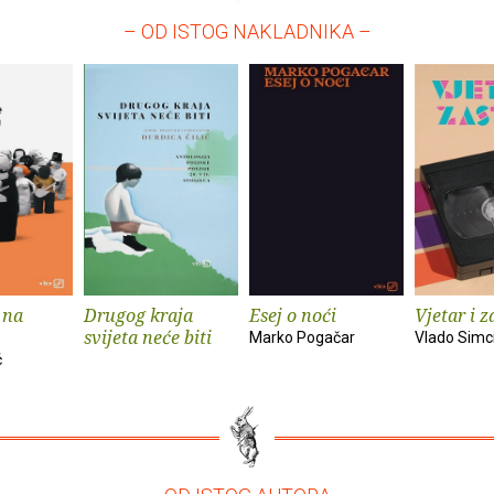
– OD ISTOG NAKLADNIKA –
 na
Drugog kraja
Esej o noći
Vjetar i z
svijeta neće biti
Marko Pogačar
Vlado Simc
ć