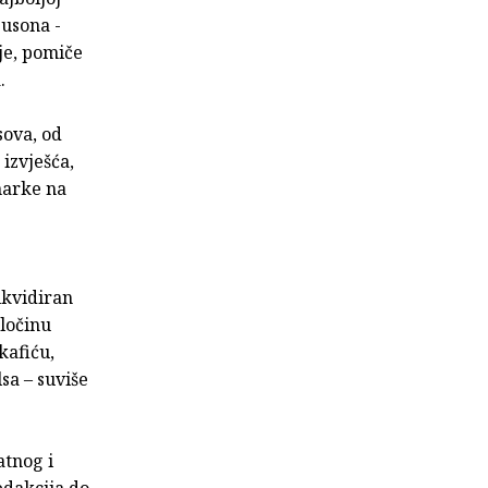
busona -
je, pomiče
.
sova, od
 izvješća,
narke na
likvidiran
zločinu
kafiću,
sa – suviše
atnog i