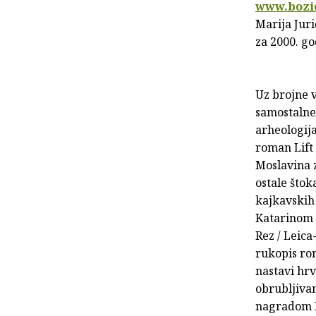
www.bozi
Marija Juri
za 2000. g
Uz brojne v
samostalne 
arheologija
roman Lift 
Moslavina z
ostale što
kajkavskih
Katarinom P
Rez / Leica
rukopis rom
nastavi hrv
obrubljivan
nagradom DH