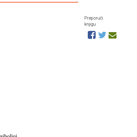
Preporuči
knjigu
ajboljoj