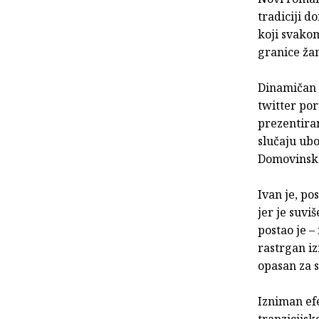
tradiciji d
koji svako
granice žan
Dinamičan k
twitter por
prezentira
slučaju ubo
Domovinsko
Ivan je, po
jer je suvi
postao je 
rastrgan iz
opasan za s
Izniman efe