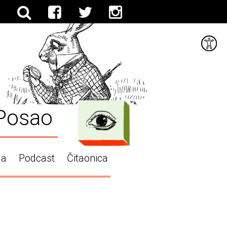
Posao
ga
Podcast
Čitaonica