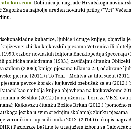
cabrkan.com
. Dobitnica je nagrade Hrvatskoga novinarsk
ć Zagorka za najbolje uređen novinski prilog ("Vrt" Večern
odinu.
isokonakladne kuharice, ljubiće i druge knjige, objavila je
književne: zbirku kajkavskih pjesama Vetrenica ili obitelj
 (1990.); izbor novinskih feljtona Enciklopedija špeceraja (
ili politička melodrama (1993.); zavičajnu čitanku Oblizeki
a stolom (2006.); knjige pjesama Bilanca 2.0, odabrane lju
kavske pjesme (2011.) i To Toni – Molitva za tihu sućut (2011.
 pjesama pevcov korak / kajkavski osebušek za eu (2012.)
atačić kao najbolja knjiga objavljena na kajkavskome 20
-roman u 36 slika (2012.) (u najužem iz- boru za V.B.Z.-ovu
ana); Kajkavsku čitanku Božice Brkan (2012.) (pomoćno s
atskoga jezika u svim srednjim školama); zbirku pjesama
je veronikina rupca ili muka 2013. (2014.) (rukopis nagra
K i Pasionske baštine te u najužem izboru za Galovića);