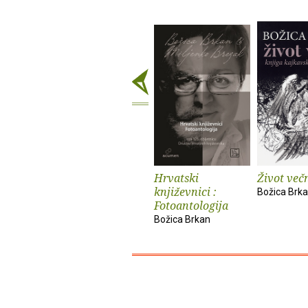
Hrvatski
Život več
književnici :
Božica Brk
Fotoantologija
Božica Brkan