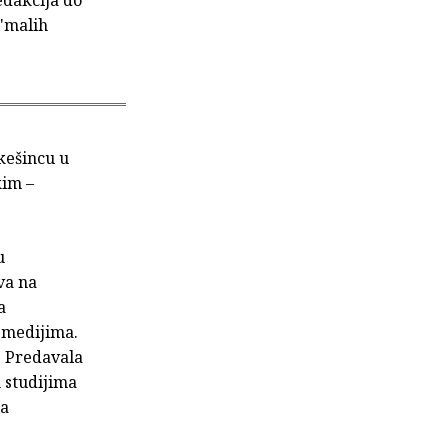
edakcija do
 'malih
Okešincu u
kim –
u
tva na
a
m medijima.
. Predavala
 studijima
na