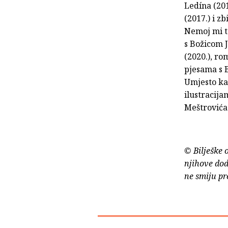
Ledína (20
(2017.) i z
Nemoj mi to
s Božicom 
(2020.), r
pjesama s 
Umjesto kav
ilustracija
Meštrovića
© Bilješke 
njihove dod
ne smiju pr