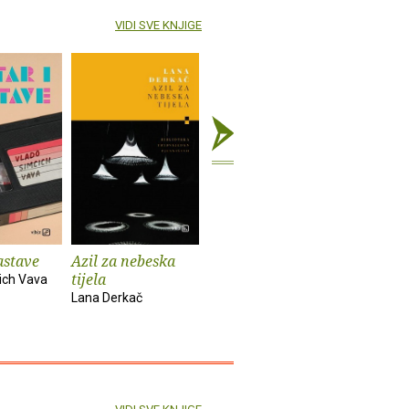
VIDI SVE KNJIGE
astave
Azil za nebeska
Chinook
Spiderm
tijela
ich Vava
Bekim Sejranović
Zoran Feri
Lana Derkač