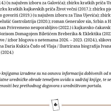
14.) (u najužem izboru za Galovića); zbirku kratkih priča 
birku kratkih kajkavskih priča Život večni (2017.); zbirku 
 govoriti (2019.) (u najužem izboru za Tina Ujevića); zbi
Jelušić Gastrolatrija (2020.); roman Generalov sin, Srbin a 
oman Privremeno neuporabljivo (2022.) i kajkavsko-čakavs
Borisom Domagojem Biletićem Breberika & Eklektika (2022
e / izbor blogova o netemama 2026. – 2023. (2024.), slikov
ma Daria Kukića Čudo od Vlaja / Ilustrirana biografija Ivan
 (2024.)
o knjigama izrađene su na osnovu informacija dobivenih od 
atne uredničke obrade temeljem uvida u sadržaj knjige, te s
enositi bez prethodnog dogovora s uredništvom portala.