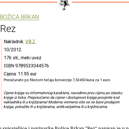
BOŽICA BRKAN
Rez
Nakladnik:
V.B.Z.
10/2012.
176 str., meki uvez
ISBN 9789533044576
Cijena: 11.95 eur
Preračunato po fiksnom tečaju konverzije 7,53450 kuna za 1 euro
Cijene knjiga su informativnog karaktera, navodimo prvu cijenu po izlasku
knjige iz tiska. Preporučamo da cijene i dostupnost knjiga provjerite kod
nakladnika ili u knjižarama! Moderna vremena više se ne bave prodajom
knjiga, potražite ih u knjižarama, antikvarijatima ili u knjižnicama.
spisateljice i novinarke Božice Brkan "Rez" napisan je u n