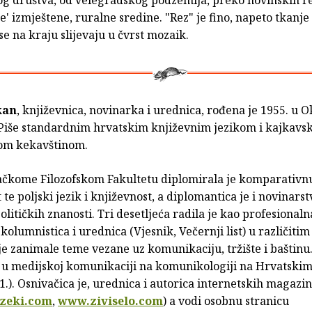
kog društva, od velegradskog podzemlja, preko novinskih r
' izmještene, ruralne sredine. "Rez" je fino, napeto tkanje
 se na kraju slijevaju u čvrst mozaik.
kan
, književnica, novinarka i urednica, rođena je 1955. u 
 Piše standardnim hrvatskim književnim jezikom i kajkavs
om kekavštinom.
čkome Filozofskom Fakultetu diplomirala je komparativn
 te poljski jezik i književnost, a diplomantica je i novinars
olitičkih znanosti. Tri desetljeća radila je kao profesionaln
kolumnistica i urednica (Vjesnik, Večernji list) u različiti
je zanimale teme vezane uz komunikaciju, tržište i baštinu
ku u medijskoj komunikaciji na komunikologiji na Hrvatskim
). Osnivačica je, urednica i autorica internetskih magazi
zeki.com
,
www.ziviselo.com
) a vodi osobnu stranicu