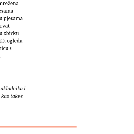
Umrežena
pjesama
rku pjesama
Hrvat
ku zbirku
.), ogleda
nicu s
a
nakladnika i
e kao takve