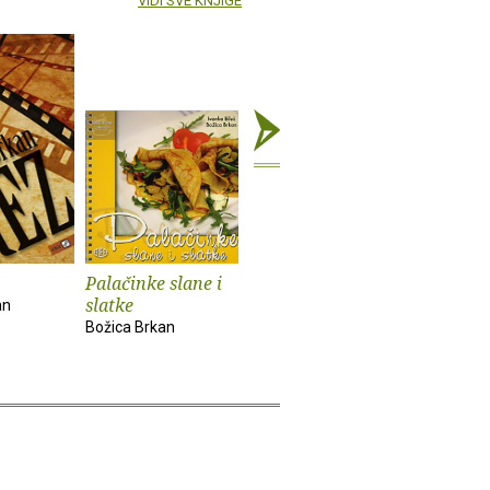
VIDI SVE KNJIGE
Palačinke slane i
Namazi
Torte 2
slatke
an
Božica Brkan
Božica Brk
Božica Brkan