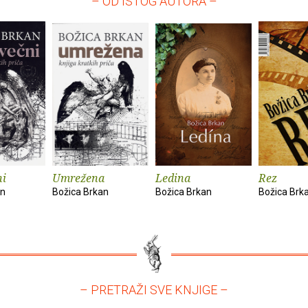
– OD ISTOG AUTORA –
ni
Umrežena
Ledina
Rez
an
Božica Brkan
Božica Brkan
Božica Brk
– PRETRAŽI SVE KNJIGE –