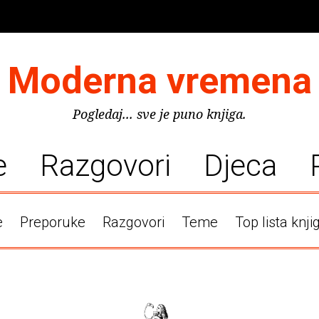
Moderna vremena
Pogledaj... sve je puno knjiga.
e
Razgovori
Djeca
e
Preporuke
Razgovori
Teme
Top lista knji