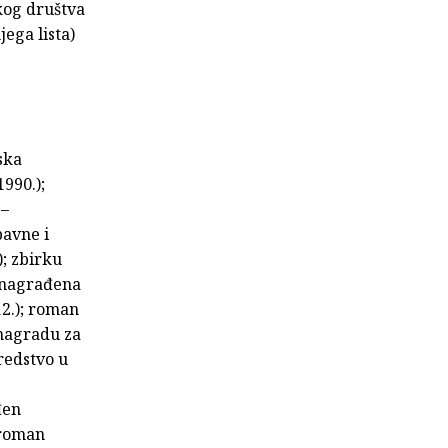
og društva
jega lista)
ska
1990.);
 –
bavne i
); zbirku
 (nagrađena
12.); roman
 nagradu za
redstvo u
đen
 roman