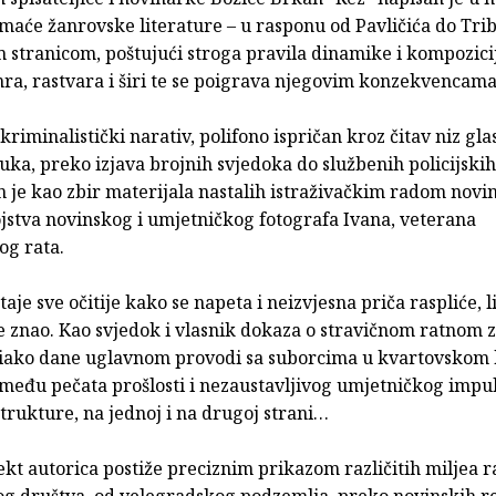
omaće žanrovske literature – u rasponu od Pavličića do Tri
m stranicom, poštujući stroga pravila dinamike i kompozici
ra, rastvara i širi te se poigrava njegovim konzekvencama
riminalistički narativ, polifono ispričan kroz čitav niz gla
uka, preko izjava brojnih svjedoka do službenih policijskih
n je kao zbir materijala nastalih istraživačkim radom novi
jstva novinskog i umjetničkog fotografa Ivana, veterana
g rata.
staje sve očitije kako se napeta i neizvjesna priča raspliće, 
še znao. Kao svjedok i vlasnik dokaza o stravičnom ratnom 
– iako dane uglavnom provodi sa suborcima u kvartovskom 
među pečata prošlosti i nezaustavljivog umjetničkog impul
trukture, na jednoj i na drugoj strani…
kt autorica postiže preciznim prikazom različitih miljea r