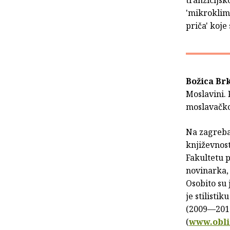
tranzicijs
'mikroklime
priča' koje
Božica Br
Moslavini.
moslavačk
Na zagreba
književnost
Fakultetu p
novinarka, 
Osobito su 
je stilisti
(2009—2011.
(
www.obli