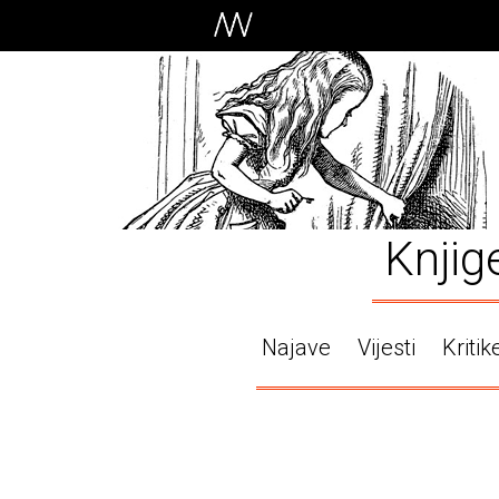
Knjig
Najave
Vijesti
Kritik