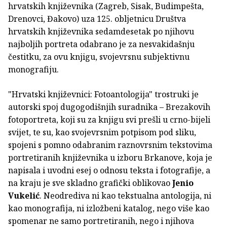
hrvatskih književnika (Zagreb, Sisak, Budimpešta,
Drenovci, Đakovo) uza 125. obljetnicu Društva
hrvatskih književnika sedamdesetak po njihovu
najboljih portreta odabrano je za nesvakidašnju
čestitku, za ovu knjigu, svojevrsnu subjektivnu
monografiju.
"Hrvatski književnici: Fotoantologija" trostruki je
autorski spoj dugogodišnjih suradnika – Brezakovih
fotoportreta, koji su za knjigu svi prešli u crno-bijeli
svijet, te su, kao svojevrsnim potpisom pod sliku,
spojeni s pomno odabranim raznovrsnim tekstovima
portretiranih književnika u izboru Brkanove, koja je
napisala i uvodni esej o odnosu teksta i fotografije, a
na kraju je sve skladno grafički oblikovao
Jenio
Vukelić
. Neodrediva ni kao tekstualna antologija, ni
kao monografija, ni izložbeni katalog, nego više kao
spomenar ne samo portretiranih, nego i njihova