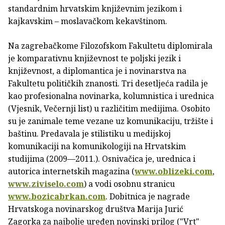
standardnim hrvatskim književnim jezikom i
kajkavskim – moslavačkom kekavštinom.
Na zagrebačkome Filozofskom Fakultetu diplomirala
je komparativnu književnost te poljski jezik i
književnost, a diplomantica je i novinarstva na
Fakultetu političkih znanosti. Tri desetljeća radila je
kao profesionalna novinarka, kolumnistica i urednica
(Vjesnik, Večernji list) u različitim medijima. Osobito
su je zanimale teme vezane uz komunikaciju, tržište i
baštinu. Predavala je stilistiku u medijskoj
komunikaciji na komunikologiji na Hrvatskim
studijima (2009—2011.). Osnivačica je, urednica i
autorica internetskih magazina (
www.oblizeki.com
,
www.ziviselo.com
) a vodi osobnu stranicu
www.bozicabrkan.com
. Dobitnica je nagrade
Hrvatskoga novinarskog društva Marija Jurić
Zagorka za najbolje uređen novinski prilog ("Vrt"