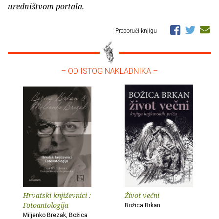
uredništvom portala.
Preporuči knjigu
– OD ISTOG NAKLADNIKA –
Hrvatski književnici :
Život večni
Fotoantologija
Božica Brkan
Miljenko Brezak, Božica