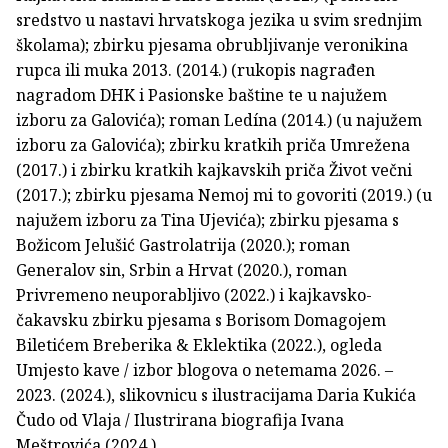
sredstvo u nastavi hrvatskoga jezika u svim srednjim
školama); zbirku pjesama obrubljivanje veronikina
rupca ili muka 2013. (2014.) (rukopis nagrađen
nagradom DHK i Pasionske baštine te u najužem
izboru za Galovića); roman Ledína (2014.) (u najužem
izboru za Galovića); zbirku kratkih priča Umrežena
(2017.) i zbirku kratkih kajkavskih priča Život večni
(2017.); zbirku pjesama Nemoj mi to govoriti (2019.) (u
najužem izboru za Tina Ujevića); zbirku pjesama s
Božicom Jelušić Gastrolatrija (2020.); roman
Generalov sin, Srbin a Hrvat (2020.), roman
Privremeno neuporabljivo (2022.) i kajkavsko-
čakavsku zbirku pjesama s Borisom Domagojem
Biletićem Breberika & Eklektika (2022.), ogleda
Umjesto kave / izbor blogova o netemama 2026. –
2023. (2024.), slikovnicu s ilustracijama Daria Kukića
Čudo od Vlaja / Ilustrirana biografija Ivana
Meštrovića (2024.)