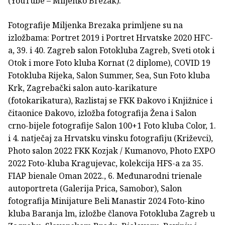
(YouTube – Miljenko Brezak).
Fotografije Miljenka Brezaka primljene su na
izložbama: Portret 2019 i Portret Hrvatske 2020 HFC-
a, 39. i 40. Zagreb salon Fotokluba Zagreb, Sveti otok i
Otok i more Foto kluba Kornat (2 diplome), COVID 19
Fotokluba Rijeka, Salon Summer, Sea, Sun Foto kluba
Krk, Zagrebački salon auto-karikature
(fotokarikatura), Razlistaj se FKK Đakovo i Knjižnice i
čitaonice Đakovo, izložba fotografija Žena i Salon
crno-bijele fotografije Salon 100+1 Foto kluba Color, 1.
i 4. natječaj za Hrvatsku vinsku fotografiju (Križevci),
Photo salon 2022 FKK Kozjak / Kumanovo, Photo EXPO
2022 Foto-kluba Kragujevac, kolekcija HFS-a za 35.
FIAP bienale Oman 2022., 6. Međunarodni trienale
autoportreta (Galerija Prica, Samobor), Salon
fotografija Minijature Beli Manastir 2024 Foto-kino
kluba Baranja lm, izložbe članova Fotokluba Zagreb u