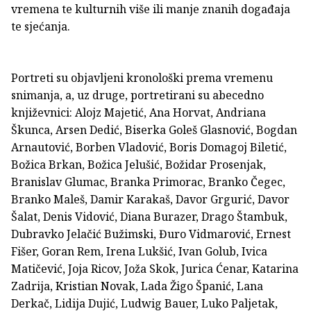
vremena te kulturnih više ili manje znanih događaja
te sjećanja.
Portreti su objavljeni kronološki prema vremenu
snimanja, a, uz druge, portretirani su abecedno
književnici: Alojz Majetić, Ana Horvat, Andriana
Škunca, Arsen Dedić, Biserka Goleš Glasnović, Bogdan
Arnautović, Borben Vladović, Boris Domagoj Biletić,
Božica Brkan, Božica Jelušić, Božidar Prosenjak,
Branislav Glumac, Branka Primorac, Branko Čegec,
Branko Maleš, Damir Karakaš, Davor Grgurić, Davor
Šalat, Denis Vidović, Diana Burazer, Drago Štambuk,
Dubravko Jelačić Bužimski, Đuro Vidmarović, Ernest
Fišer, Goran Rem, Irena Lukšić, Ivan Golub, Ivica
Matičević, Joja Ricov, Joža Skok, Jurica Ćenar, Katarina
Zadrija, Kristian Novak, Lada Žigo Španić, Lana
Derkač, Lidija Dujić, Ludwig Bauer, Luko Paljetak,