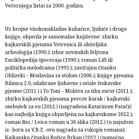
Večernjega lista) za 2000. godinu.
Uz brojne visokonakladne kuharice, ljubiće i druge
knjige, objavila je samostalne književne: zbirku
kajkavskih pjesama Vetrenica ili obiteljska
arheologija (1990.); izbor novinskih feljtona
Enciklopedija špeceraja (1990.); roman Lift ili
politička melodrama (1993.); zavičajnu čitanku
Oblizeki – Moslavina za stolom (2006.); knjige pjesama
Bilanca 2.0, odabrane ljubavne i ostale štokavske
pjesme (2011.) i To Toni – Molitva za tihu sućut (2011.);
zbirku kajkavskih pjesama pevcov korak / kajkavski
osebušek za eu (2012.) (nagrađena Katarinom Patačić
kao najbolja knjiga objavljena na kajkavskome 2012.);
roman Rez / Leica-roman u 36 slika (2012.) (u najužem
iz- boru za V.B.Z.-ovu nagradu za rukopis romana);
Kajkavsku čitanku Božice Brkan (2012.) (pomoćno