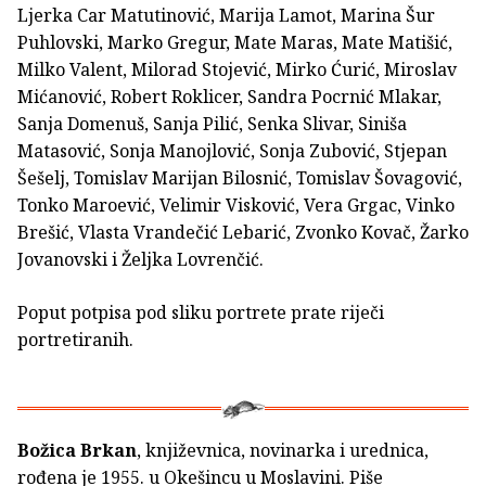
Ljerka Car Matutinović, Marija Lamot, Marina Šur
Puhlovski, Marko Gregur, Mate Maras, Mate Matišić,
Milko Valent, Milorad Stojević, Mirko Ćurić, Miroslav
Mićanović, Robert Roklicer, Sandra Pocrnić Mlakar,
Sanja Domenuš, Sanja Pilić, Senka Slivar, Siniša
Matasović, Sonja Manojlović, Sonja Zubović, Stjepan
Šešelj, Tomislav Marijan Bilosnić, Tomislav Šovagović,
Tonko Maroević, Velimir Visković, Vera Grgac, Vinko
Brešić, Vlasta Vrandečić Lebarić, Zvonko Kovač, Žarko
Jovanovski i Željka Lovrenčić.
Poput potpisa pod sliku portrete prate riječi
portretiranih.
Božica Brkan
, književnica, novinarka i urednica,
rođena je 1955. u Okešincu u Moslavini. Piše