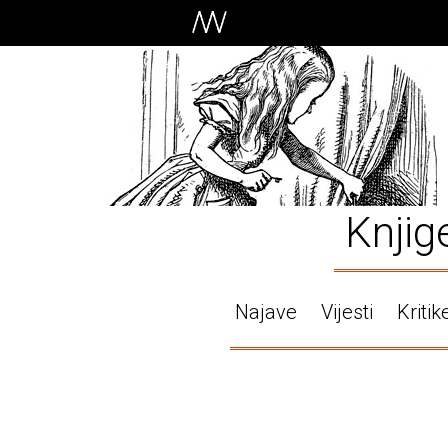
Knjig
Najave
Vijesti
Kritik