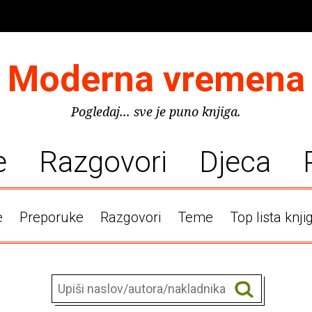
Moderna vremena
Pogledaj... sve je puno knjiga.
e
Razgovori
Djeca
e
Preporuke
Razgovori
Teme
Top lista knji