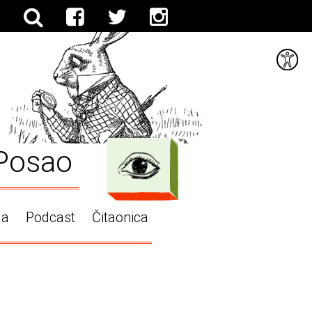
Posao
ga
Podcast
Čitaonica