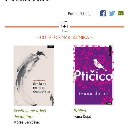
Preporuči knjigu
– OD ISTOG NAKLADNIKA –
Sreća se ne mjeri
Ptičica
decibelima
Ivana Šojat
Morea Banićević