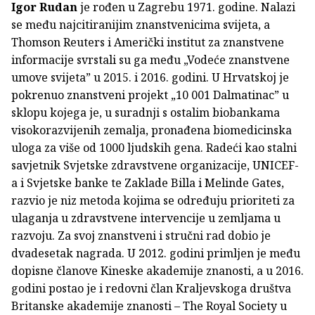
Igor Rudan
je rođen u Zagrebu 1971. godine. Nalazi
se među najcitiranijim znanstvenicima svijeta, a
Thomson Reuters i Američki institut za znanstvene
informacije svrstali su ga među „Vodeće znanstvene
umove svijeta” u 2015. i 2016. godini. U Hrvatskoj je
pokrenuo znanstveni projekt „10 001 Dalmatinac” u
sklopu kojega je, u suradnji s ostalim biobankama
visokorazvijenih zemalja, pronađena biomedicinska
uloga za više od 1000 ljudskih gena. Radeći kao stalni
savjetnik Svjetske zdravstvene organizacije, UNICEF-
a i Svjetske banke te Zaklade Billa i Melinde Gates,
razvio je niz metoda kojima se određuju prioriteti za
ulaganja u zdravstvene intervencije u zemljama u
razvoju. Za svoj znanstveni i stručni rad dobio je
dvadesetak nagrada. U 2012. godini primljen je među
dopisne članove Kineske akademije znanosti, a u 2016.
godini postao je i redovni član Kraljevskoga društva
Britanske akademije znanosti – The Royal Society u