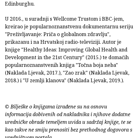
Edinburghu.
U 2016., u suradnji s Wellcome Trustom i BBC-jem,
kreirao je popularnoznanstvenu dokumentarnu seriju
"Preživljavanje: Priča o globalnom zdravlju",
prikazanu i na Hrvatskoj radio-televiziji. Autor je
knjige "Healthy Ideas: Improving Global Health and
Development in the 21st Century" (2015.) te domaćih
popularnoznanstvenih knjiga "Točna boja neba"
(Naklada Ljevak, 2017.), "Zao zrak" (Naklada Ljevak,
2018.) i "U zemlji klanova" (Naklada Ljevak, 2019.).
© Bilješke o knjigama izrađene su na osnovu
informacija dobivenih od nakladnika i njihove dodatne
uredničke obrade temeljem uvida u sadržaj knjige, te se
kao takve ne smiju prenositi bez prethodnog dogovora s
uredništvom portala.