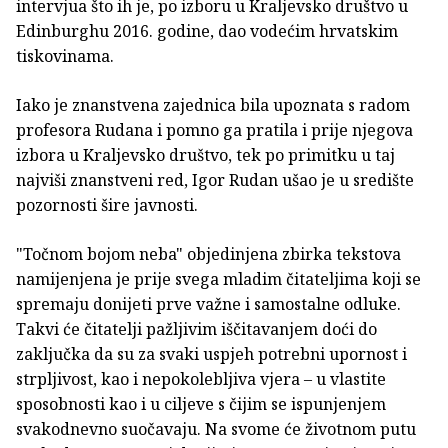
intervjua što ih je, po izboru u Kraljevsko društvo u
Edinburghu 2016. godine, dao vodećim hrvatskim
tiskovinama.
Iako je znanstvena zajednica bila upoznata s radom
profesora Rudana i pomno ga pratila i prije njegova
izbora u Kraljevsko društvo, tek po primitku u taj
najviši znanstveni red, Igor Rudan ušao je u središte
pozornosti šire javnosti.
"Točnom bojom neba" objedinjena zbirka tekstova
namijenjena je prije svega mladim čitateljima koji se
spremaju donijeti prve važne i samostalne odluke.
Takvi će čitatelji pažljivim iščitavanjem doći do
zaključka da su za svaki uspjeh potrebni upornost i
strpljivost, kao i nepokolebljiva vjera – u vlastite
sposobnosti kao i u ciljeve s čijim se ispunjenjem
svakodnevno suočavaju. Na svome će životnom putu