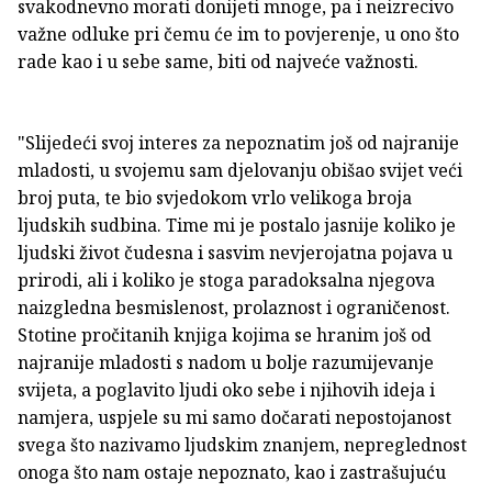
svakodnevno morati donijeti mnoge, pa i neizrecivo
važne odluke pri čemu će im to povjerenje, u ono što
rade kao i u sebe same, biti od najveće važnosti.
"Slijedeći svoj interes za nepoznatim još od najranije
mladosti, u svojemu sam djelovanju obišao svijet veći
broj puta, te bio svjedokom vrlo velikoga broja
ljudskih sudbina. Time mi je postalo jasnije koliko je
ljudski život čudesna i sasvim nevjerojatna pojava u
prirodi, ali i koliko je stoga paradoksalna njegova
naizgledna besmislenost, prolaznost i ograničenost.
Stotine pročitanih knjiga kojima se hranim još od
najranije mladosti s nadom u bolje razumijevanje
svijeta, a poglavito ljudi oko sebe i njihovih ideja i
namjera, uspjele su mi samo dočarati nepostojanost
svega što nazivamo ljudskim znanjem, nepreglednost
onoga što nam ostaje nepoznato, kao i zastrašujuću