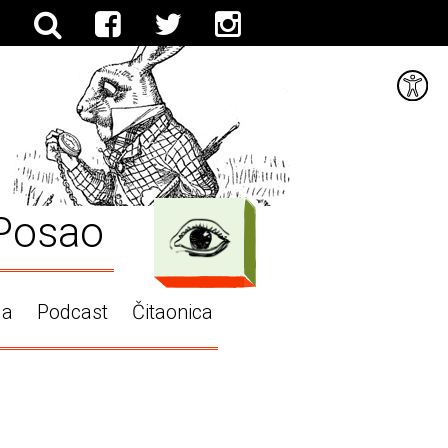
Posao
ga
Podcast
Čitaonica