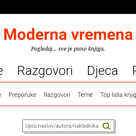
Moderna vremena
Pogledaj... sve je puno knjiga.
e
Razgovori
Djeca
e
Preporuke
Razgovori
Teme
Top lista knji