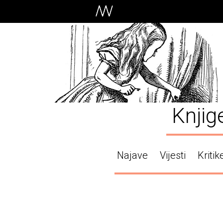
Knjig
Najave
Vijesti
Kritik