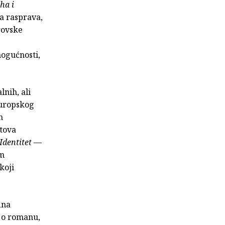
ha i
ka rasprava,
rovske
mogućnosti,
nih, ali
europskog
h
otova
Identitet
—
im
koji
dna
a o romanu,