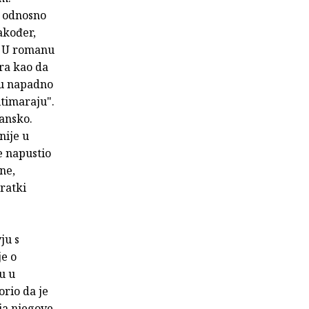
, odnosno
akođer,
. U romanu
ra kao da
su napadno
itimaraju".
ansko.
nije u
e napustio
ne,
kratki
ju s
e o
u u
rio da je
ija njegove