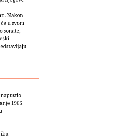
ati. Nakon
a će u svom
o sonate,
eški
redstavljaju
e napustio
anje 1965.
u
iku: