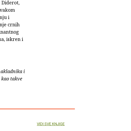
 Diderot,
vakom
ju i
nje crnih
minantnog
a, iskren i
nakladnika i
e kao takve
VIDI SVE KNJIGE