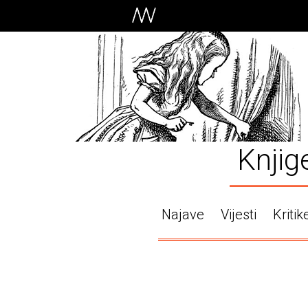
Knjig
Najave
Vijesti
Kritik