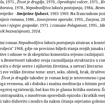
la
, 1975.,
Život je drugdje
, 1970.,
Oproštajni valcer
, 1971.,
Kn
aborava,
1978.,
Nepodnošljiva lakoća postojanja
, 1984.,
Besm
ovijetke -
Smiješne ljubavi
, 1963-1969. Na francuskom jez
ijeće romana
, 1986.,
Iznevjerene oporuke
, 1993.,
Zavjesa
, 2
ques i njegov gospodar
, 1971. i romane
Polaganost
, 1995.,
Ide
nik beznačajnosti, 2014.
ltni roman
Nepodnošljiva lakoća postojanja
situiran u konte
oljeća" 1968, gdje on precizno bilježi stanja svojih junaka 
ive i odnose te ih skeptično komentira svjesno razbijajući
k u
Besmrtnosti
također svoja razmišljanja strukturira u r
priču o dvije sestre i njihovim životima, a ustvari literarno
i sve velike životne teme: smrt, seks, obitelj, brak, društv
.
Život je drugdje
također je roman koji je istovremeno i par
noga vremena, ali i duboka i snažna meditacija o bitnim p
jegovoj egzistenciji, baš kao što je glasna kritika sustava;
Š
ontrapunkta, s mnoštvom sporednih epizoda i kratkih esej
li tako duhovito i mudro da nakon čitanja osjećamo golemo 