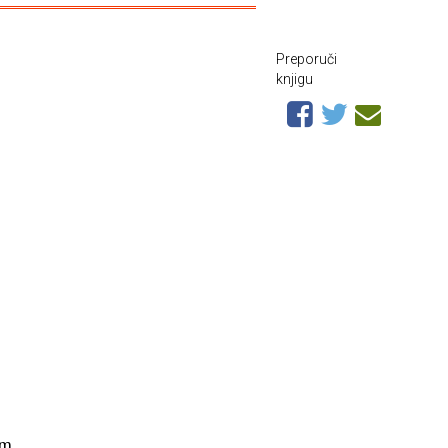
Preporuči
knjigu
im.