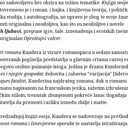
no zadovoljstvo bez obzira na težinu tematike.
Knjiga smije
tovremeno je i roman, i bajka, i književna teorija, i politič
ka studija, i autobiografija, no upravo je zbog te svoje žan
ti originalna i neodoljiva, kao što su neodoljive i novele
h ljubavi
, prepune igre, šale, iznenađenja i erotskih (ne)
e originalan
Oproštajni valcer
.
ti romana
Kundera iz vizure romanopisca u sedam samostal
povezanih poglavlja predstavlja u glavnim crtama razvoj 
jegovo osobno poimanje istoga. Jedina je drama Kunderini
es i njegov gospodar,
duhovita i zabavna "varijacija" Dider
ques fatalist
, Kunderina najdražeg romana, dok u romanu
anu napisanom na francuskom jeziku, sažetim izbrušen
čkim stilom, trenutak zbunjenosti pokreće lanac događaja 
čitatelja da premosti razliku između zbilje i mašte.
predzadnjoj knjizi eseja, Kundera se nadovezuje na pretho
tnost romana
i
Iznevjerene oporuke
te nastavlja istraživanj