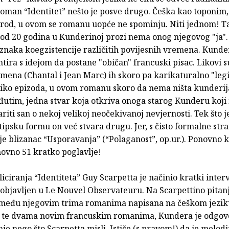
oman “Identitet” nešto je posve drugo. Češka kao toponim
arod, u ovom se romanu uopće ne spominju. Niti jednom! T
 od 20 godina u Kunderinoj prozi nema onog njegovog "ja"
znaka koegzistencije različitih povijesnih vremena. Kunde
tira s idejom da postane "običan" francuski pisac. Likovi 
imena (Chantal i Jean Marc) ih skoro pa karikaturalno "leg
iko epizoda, u ovom romanu skoro da nema ništa kunderij
đutim, jedna stvar koja otkriva onoga starog Kunderu koji 
ariti san o nekoj velikoj neočekivanoj nevjernosti. Tek što j
ipsku formu on već stvara drugu. Jer, s čisto formalne stra
 je blizanac “Usporavanja” (“Polaganost”, op.ur.). Ponovno 
ovno 51 kratko poglavlje!
ciranja “Identiteta” Guy Scarpetta je načinio kratki interv
bjavljen u Le Nouvel Observateuru. Na Scarpettino pitanj
među njegovim trima romanima napisana na češkom jezik
 te dvama novim francuskim romanima, Kundera je odgovo
je nego što Scarpetta misli. Ističe (s pravom!) da je melod