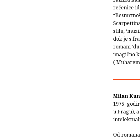
rečenice id
“Besmrtnoš
Scarpettina
stilu, ‘muz
dok je s fr
romani ‘dug
‘magično k
( Muharem 
Milan Kun
1975. godin
u Pragu), a
intelektua
Od roman