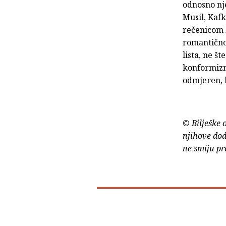
odnosno nje
Musil, Kafka
rečenicom 
romantičnom
lista, ne š
konformizma
odmjeren, l
© Bilješke 
njihove dod
ne smiju pr