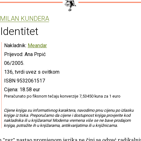
MILAN KUNDERA
Identitet
Nakladnik:
Meandar
Prijevod: Ana Prpić
06/2005.
136, tvrdi uvez s ovitkom
ISBN 9532061517
Cijena: 18.58 eur
Preračunato po fiksnom tečaju konverzije 7,53450 kuna za 1 euro
Cijene knjiga su informativnog karaktera, navodimo prvu cijenu po izlasku
knjige iz tiska. Preporučamo da cijene i dostupnost knjiga provjerite kod
nakladnika ili u knjižarama! Moderna vremena više se ne bave prodajom
knjiga, potražite ih u knjižarama, antikvarijatima ili u knjižnicama.
 "rez" nastao promjenom jezika ne čini se odveć radikaln