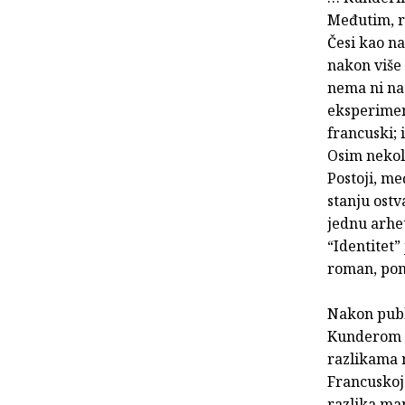
Međutim, r
Česi kao n
nakon više
nema ni na
eksperimen
francuski; 
Osim nekol
Postoji, me
stanju ostv
jednu arhet
“Identitet”
roman, pon
Nakon publi
Kunderom o
razlikama 
Francuskoj
razlika man