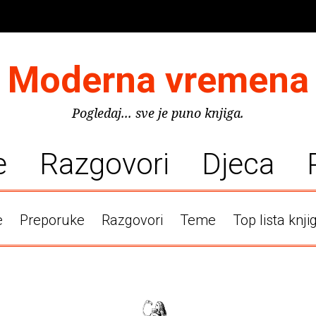
Moderna vremena
Pogledaj... sve je puno knjiga.
e
Razgovori
Djeca
e
Preporuke
Razgovori
Teme
Top lista knji