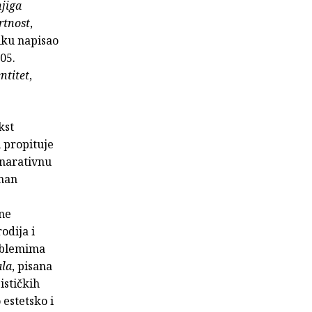
jiga
rtnost
,
iku napisao
005.
ntitet
,
kst
i propituje
 narativnu
oman
ene
odija i
roblemima
ala
, pisana
ističkih
estetsko i