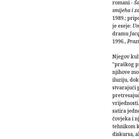
romani -
Ša
smijeha i z
1989.; prip
je eseje:
Um
dramu
Jac
1996.,
Praz
Njegov ku
"praškog pr
njihove mot
iluziju, do
stvarajući 
pretresajuć
vrijednosti
satira jed
čovjeka i n
tehnikom k
diskursa, a