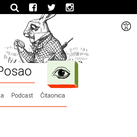
Posao
ga
Podcast
Čitaonica