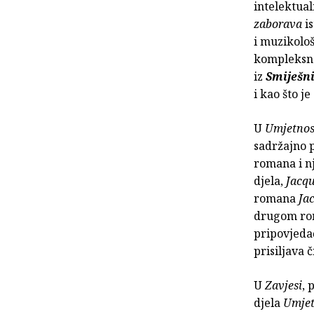
intelektual
zaborava
is
i muzikološ
kompleksnos
iz
Smiješni
i kao što j
U
Umjetnos
sadržajno 
romana i n
djela,
Jacqu
romana
Jac
drugom rom
pripovjeda
prisiljava 
U
Zavjesi
, 
djela
Umje