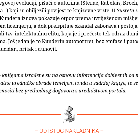
govoj evoluciji, pišući o autorima (Sterne, Rabelais, Broch,
...) koji su obilježili povijest te književne vrste. U
Susretu
s
Kundera iznova pokazuje otpor prema uvriježenom mišljen
 licemjerju, a dok preispituje skandal zaborava i postoja
tedi tzv. intelektualnu elitu, koja je i prečesto tek odraz do
. Još jedan je to Kunderin autoportret, bez emfaze i patos
ucidan, britak i duhovit.
o knjigama izrađene su na osnovu informacija dobivenih od 
atne uredničke obrade temeljem uvida u sadržaj knjige, te s
enositi bez prethodnog dogovora s uredništvom portala.
– OD ISTOG NAKLADNIKA –