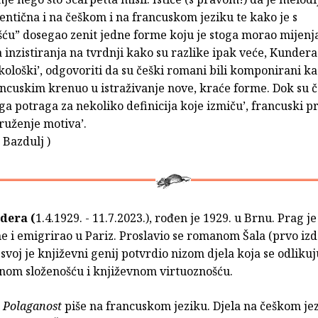
entična i na češkom i na francuskom jeziku te kako je s
ću” dosegao zenit jedne forme koju je stoga morao mijenj
 inzistiranja na tvrdnji kako su razlike ipak veće, Kunder
ikološki’, odgovoriti da su češki romani bili komponirani ka
ancuskim krenuo u istraživanje nove, kraće forme. Dok su č
a potraga za nekoliko definicija koje izmiču’, francuski p
ruženje motiva’.
Bazdulj )
dera (
1.4.1929. - 11.7.2023.), rođen je 1929. u Brnu. Prag j
e i emigrirao u Pariz. Proslavio se romanom Šala (prvo izd
 svoj je književni genij potvrdio nizom djela koja se odlikuj
lnom složenošću i književnom virtuoznošću.
a
Polaganost
piše na francuskom jeziku. Djela na češkom jez