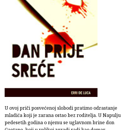
U ovoj priči posvećenoj slobodi pratimo odrastanje
mladića koji je zarana ostao bez roditelja. U Napulju
pedesetih godina o njemu se uglavnom brine don
Gaetano, koji u velikoj zgradi radi kao domar,