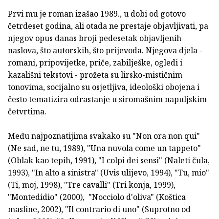
Prvi mu je roman izašao 1989., u dobi od gotovo
četrdeset godina, ali otada ne prestaje objavljivati, pa
njegov opus danas broji pedesetak objavljenih
naslova, što autorskih, što prijevoda. Njegova djela -
romani, pripovijetke, priče, zabilješke, ogledi i
kazališni tekstovi - prožeta su lirsko-mističnim
tonovima, socijalno su osjetljiva, ideološki obojena i
često tematizira odrastanje u siromašnim napuljskim
četvrtima.
Među najpoznatijima svakako su "Non ora non qui"
(Ne sad, ne tu, 1989), "Una nuvola come un tappeto"
(Oblak kao tepih, 1991), "I colpi dei sensi" (Naleti čula,
1993), "In alto a sinistra" (Uvis ulijevo, 1994), "Tu, mio"
(Ti, moj, 1998), "Tre cavalli" (Tri konja, 1999),
"Montedidio" (2000), "Nocciolo d'oliva" (Koštica
masline, 2002), "Il contrario di uno" (Suprotno od