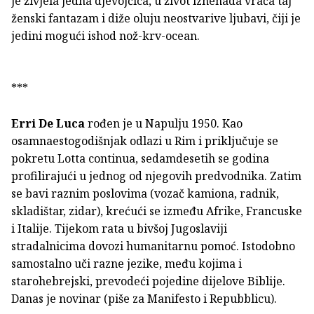
je živjela jedna djevojčica, u život iznenada vraća taj
ženski fantazam i diže oluju neostvarive ljubavi, čiji je
jedini mogući ishod nož-krv-ocean.
***
Erri De Luca
rođen je u Napulju 1950. Kao
osamnaestogodišnjak odlazi u Rim i priključuje se
pokretu Lotta continua, sedamdesetih se godina
profilirajući u jednog od njegovih predvodnika. Zatim
se bavi raznim poslovima (vozač kamiona, radnik,
skladištar, zidar), krećući se između Afrike, Francuske
i Italije. Tijekom rata u bivšoj Jugoslaviji
stradalnicima dovozi humanitarnu pomoć. Istodobno
samostalno uči razne jezike, među kojima i
starohebrejski, prevodeći pojedine dijelove Biblije.
Danas je novinar (piše za Manifesto i Repubblicu).