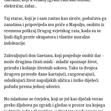
električar, zidar...
Taj starac, koji je i sam rastao kao siroče, podučava ga
zanatima i pripovijeda mu priče o Napulju, osobito iz
vremena potkraj Drugog svjetskog rata, kada su se
ljudi digli protiv okupatora i vlastite moralne
indolencije.
Zahvaljujući don Gaetanu, koji posjeduje osobit dar -
može drugima čitati misli - mladić spoznaje život,
prirodu i kolanje životnih sokova. Tako ta dvojica
drugova provode dane kartajući, razgovarajući,
osluškujući život napuljskih uličica i šutke dijeleći
požudu prema jednoj udovici.
No mladome se čovjeku, koji se još kao dječak verao
preko žljebova po zgradi i gledao u prozor iza kojega