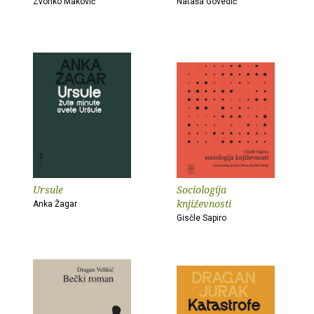
Zvonko Maković
Nataša Govedić
Ursule
Sociologija
književnosti
Anka Žagar
Gisčle Sapiro