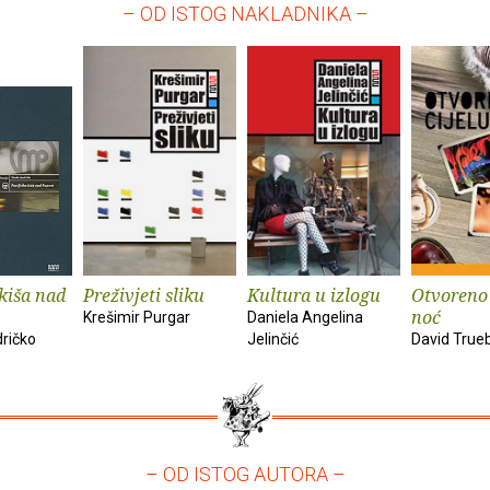
– OD ISTOG NAKLADNIKA –
 kiša nad
Preživjeti sliku
Kultura u izlogu
Otvoreno 
noć
Krešimir Purgar
Daniela Angelina
ričko
Jelinčić
David True
– OD ISTOG AUTORA –