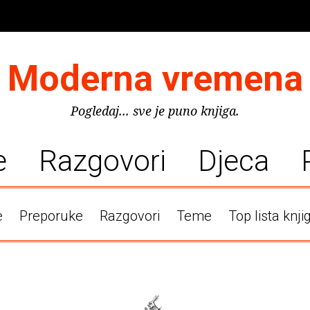
Moderna vremena
Pogledaj... sve je puno knjiga.
e
Razgovori
Djeca
e
Preporuke
Razgovori
Teme
Top lista knji