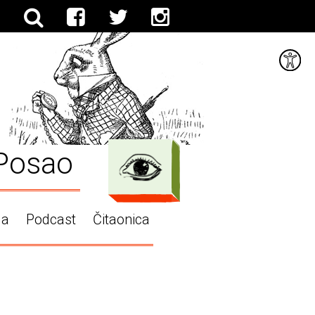
Posao
ga
Podcast
Čitaonica