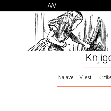
Knjig
Najave
Vijesti
Kritik