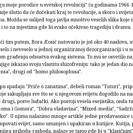
gu moje porodice u svetskoj revoluciji" (u godinama 1966-1
nije slutio da će dočekati kraj te revolucije, a skoro i svije
a. Možda se uslijed toga javlja mnoštvo veselih slika koje 
 i to na mjestima gde bi svako očekivao tragediju i dramu.
ći tim putem, Bora Æosić natovario je još oko 40 naslova, u
selo i neveselo u jednoj organiziranoj dezorganizaciji i u
om građenju odsustva svakog sistema. To mu se osvetilo na 
jige iskazao svoju vlastitu shizofreniju: tako je jedan dio 
nsa", drugi od "homo philosophusa".
u spadaju "Priče o zanatima", debeli roman "Tutori", pripo
oje sakupljaju sve što se u njegovom svijetu dogodilo na nač
aj drugi, posve luđački. Ako postoji vesela esejistika, onda t
doma i Gomora", "Dobra vladavina", "Mixed-media", "Sadrža
ko". U njima nalazimo mnoge artikle jedne prodavaonice u 
ovati svijet, samo umanjen i upakiran u kutijice. Kutija, 
knjiga prihoda-rashoda, nalaze se tamo gde bi u "klasični