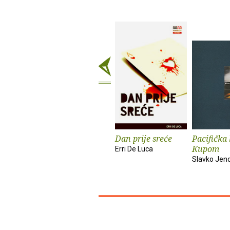
Dan prije sreće
Pacifička
Kupom
Erri De Luca
Slavko Jend