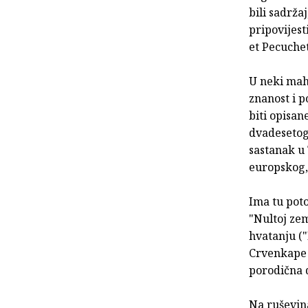
bili sadržaj
pripovijest
et Pecuchet
U neki mah 
znanost i p
biti opisan
dvadesetog 
sastanak u 
europskog,
Ima tu poto
"Nultoj zem
hvatanju (
Crvenkape 
porodična 
Na ruševin