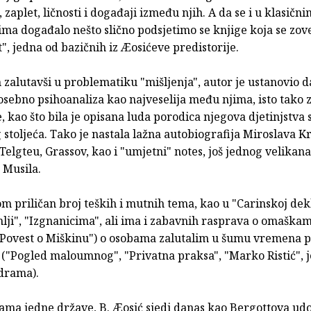
, zaplet, ličnosti i događaji između njih. A da se i u klasični
ima događalo nešto slično podsjetimo se knjige koja se zo
", jedna od bazičnih iz Æosićeve predistorije.
zalutavši u problematiku "mišljenja", autor je ustanovio da 
osebno psihoanaliza kao najveselija među njima, isto tako 
e, kao što bila je opisana luda porodica njegova djetinjstva 
stoljeća. Tako je nastala lažna autobiografija Miroslava Kr
Telgteu, Grassov, kao i "umjetni" notes, još jednog velikana
 Musila.
m priličan broj teških i mutnih tema, kao u "Carinskoj dekl
lji", "Izgnanicima", ali ima i zabavnih rasprava o omaška
"Povest o Miškinu") o osobama zalutalim u šumu vremena 
("Pogled maloumnog", "Privatna praksa", "Marko Ristić", 
drama).
ama jedne države, B. Æosić sjedi danas kao Bergottova udo