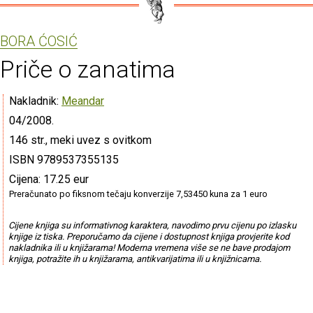
BORA ĆOSIĆ
Priče o zanatima
Nakladnik:
Meandar
04/2008.
146 str., meki uvez s ovitkom
ISBN 9789537355135
Cijena: 17.25 eur
Preračunato po fiksnom tečaju konverzije 7,53450 kuna za 1 euro
Cijene knjiga su informativnog karaktera, navodimo prvu cijenu po izlasku
knjige iz tiska. Preporučamo da cijene i dostupnost knjiga provjerite kod
nakladnika ili u knjižarama! Moderna vremena više se ne bave prodajom
knjiga, potražite ih u knjižarama, antikvarijatima ili u knjižnicama.