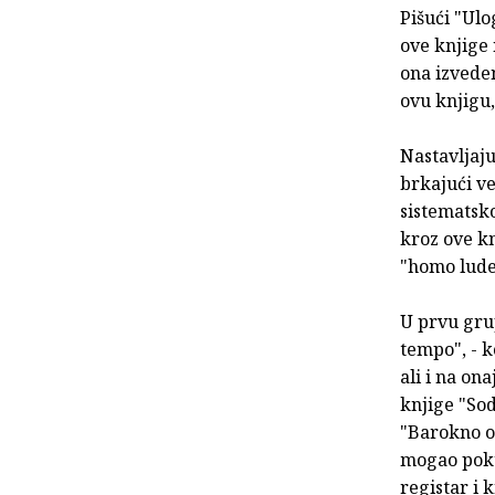
Pišući "Ulo
ove knjige 
ona izveden
ovu knjigu,
Nastavljaju
brkajući ve
sistematsk
kroz ove kn
"homo lude
U prvu grup
tempo", - k
ali i na on
knjige "So
"Barokno o
mogao pokup
registar i 