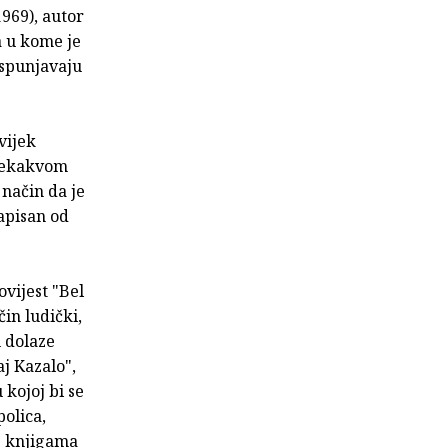
969), autor
ta u kome je
ispunjavaju
vijek
 nekakvom
način da je
napisan od
vijest "Bel
in ludički,
u dolaze
j Kazalo",
kojoj bi se
polica,
m" knjigama