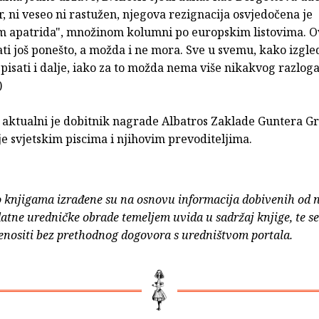
r, ni veseo ni rastužen, njegova rezignacija osvjedočena je
 apatrida", množinom kolumni po europskim listovima. O
i još ponešto, a možda i ne mora. Sve u svemu, kako izgle
isati i dalje, iako za to možda nema više nikakvog razloga
)
 aktualni je dobitnik nagrade Albatros Zaklade Guntera Gr
je svjetskim piscima i njihovim prevoditeljima.
o knjigama izrađene su na osnovu informacija dobivenih od 
atne uredničke obrade temeljem uvida u sadržaj knjige, te s
enositi bez prethodnog dogovora s uredništvom portala.