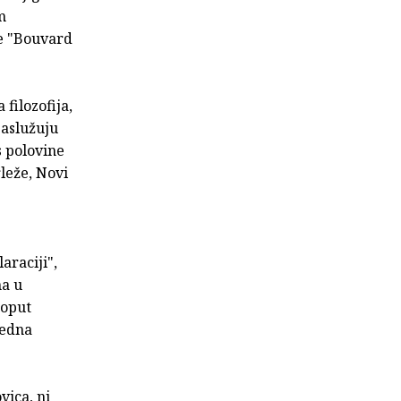
m
ve "Bouvard
filozofija,
zaslužuju
s polovine
leže, Novi
araciji",
ma u
poput
jedna
vica, ni