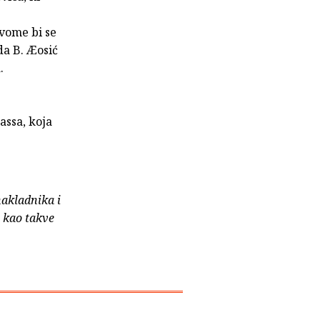
vome bi se
da B. Æosić
.
assa, koja
nakladnika i
e kao takve