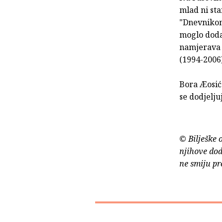
mlad ni sta
"Dnevnikom
moglo dodat
namjerava p
(1994-2006
Bora Æosić
se dodjelju
© Bilješke 
njihove dod
ne smiju pr