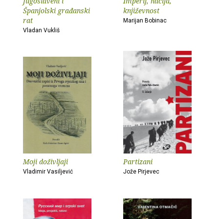
Jugoslaveni i
Imperij, nacija,
Španjolski građanski
književnost
rat
Marijan Bobinac
Vladan Vukliš
Moji doživljaji
Partizani
Vladimir Vasiljević
Jože Pirjevec