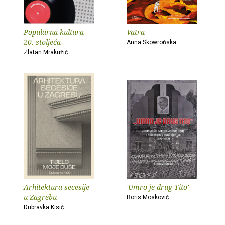
Popularna kultura
Vatra
20. stoljeća
Anna Skowrońska
Zlatan Mrakužić
Arhitektura secesije
'Umro je drug Tito'
u Zagrebu
Boris Mosković
Dubravka Kisić