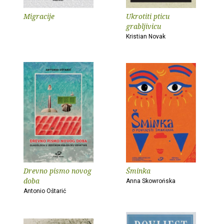
Migracije
Ukrotiti pticu
grabljivicu
Kristian Novak
Drevno pismo novog
Šminka
doba
Anna Skowrońska
Antonio Oštarić