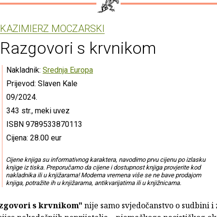
KAZIMIERZ MOCZARSKI
Razgovori s krvnikom
Nakladnik:
Srednja Europa
Prijevod: Slaven Kale
09/2024.
343 str., meki uvez
ISBN 9789533870113
Cijena: 28.00 eur
Cijene knjiga su informativnog karaktera, navodimo prvu cijenu po izlasku
knjige iz tiska. Preporučamo da cijene i dostupnost knjiga provjerite kod
nakladnika ili u knjižarama! Moderna vremena više se ne bave prodajom
knjiga, potražite ih u knjižarama, antikvarijatima ili u knjižnicama.
zgovori s krvnikom"
nije samo svjedočanstvo o sudbini i