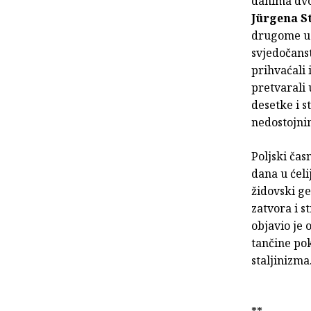
danima dvo
Jürgena S
drugome u o
svjedočanst
prihvaćali 
pretvarali 
desetke i s
nedostojni
Poljski ča
dana u ćeli
židovski ge
zatvora i s
objavio je 
tančine pok
staljinizma