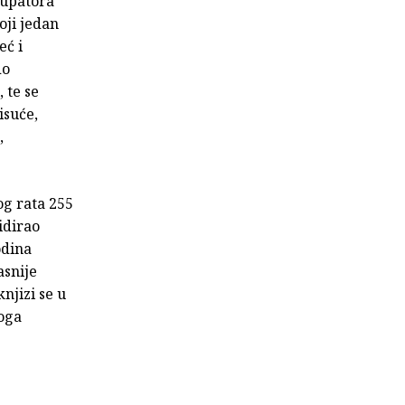
kupatora
oji jedan
eć i
do
 te se
isuće,
,
og rata 255
idirao
odina
asnije
njizi se u
koga