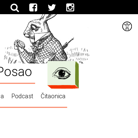
Posao
ga
Podcast
Čitaonica