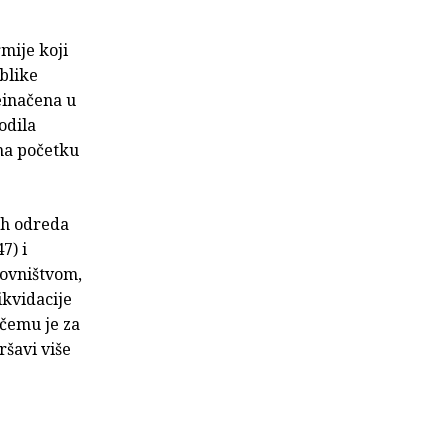
mije koji
blike
einačena u
odila
 na početku
nih odreda
7) i
novništvom,
ikvidacije
 čemu je za
ršavi više