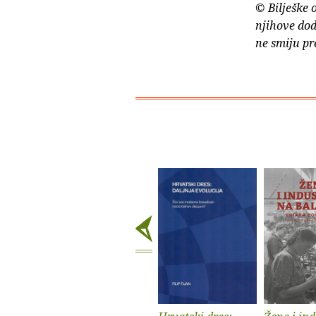
© Bilješke 
njihove dod
ne smiju pr