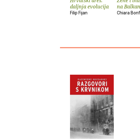
Hrvatski dres:
Žene i ind
daljnja evolucija
na Balka
Filip Fijan
Chiara Bonfi