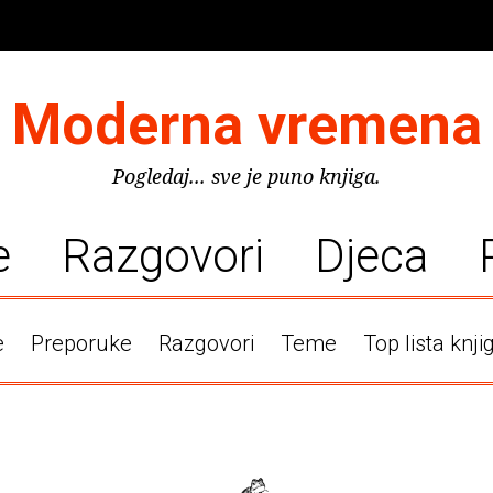
Moderna vremena
Pogledaj... sve je puno knjiga.
e
Razgovori
Djeca
e
Preporuke
Razgovori
Teme
Top lista knji