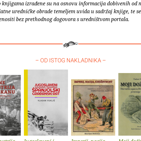
o knjigama izrađene su na osnovu informacija dobivenih od 
atne uredničke obrade temeljem uvida u sadržaj knjige, te s
enositi bez prethodnog dogovora s uredništvom portala.
– OD ISTOG NAKLADNIKA –