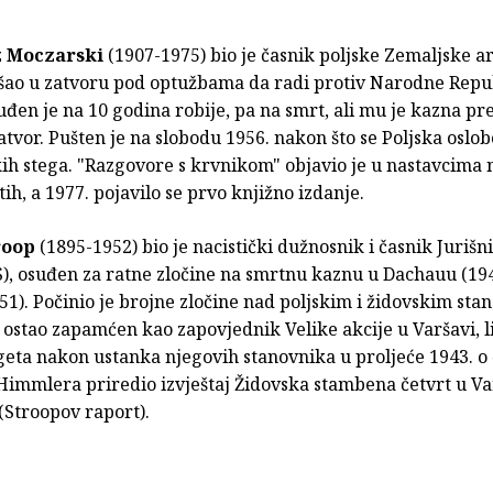
 Moczarski
(1907-1975) bio je časnik poljske Zemaljske ar
ašao u zatvoru pod optužbama da radi protiv Narodne Repu
uđen je na 10 godina robije, pa na smrt, ali mu je kazna pr
atvor. Pušten je na slobodu 1956. nakon što se Poljska oslob
čkih stega. "Razgovore s krvnikom" objavio je u nastavcima
h, a 1977. pojavilo se prvo knjižno izdanje.
roop
(1895-1952) bio je nacistički dužnosnik i časnik Juriš
), osuđen za ratne zločine na smrtnu kaznu u Dachauu (194
51). Počinio je brojne zločine nad poljskim i židovskim sta
 ostao zapamćen kao zapovjednik Velike akcije u Varšavi, l
geta nakon ustanka njegovih stanovnika u proljeće 1943. o
Himmlera priredio izvještaj Židovska stambena četvrt u Va
 (Stroopov raport).