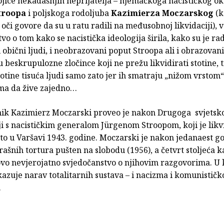
jice nekadašnjih neprijatelja – njemačkoga nacističkog o
troopa
i poljskoga rodoljuba
Kazimierza Moczarskog
(k
či govore da su u ratu radili na međusobnoj likvidaciji), v
vo o tom kako se nacistička ideologija širila, kako su je ra
i obični ljudi, i neobrazovani poput Stroopa ali i obrazovani,
u beskrupulozne zločince koji ne prežu likvidirati stotine, t
totine tisuća ljudi samo zato jer ih smatraju „nižom vrstom“
ma da žive zajedno…
snik Kazimierz Moczarski proveo je nakon Drugoga svjetsk
ji s nacističkim generalom Jürgenom Stroopom, koji je likv
to u Varšavi 1943. godine. Moczarski je nakon jedanaest g
trašnih tortura pušten na slobodu (1956), a četvrt stoljeća k
ovo nevjerojatno svjedočanstvo o njihovim razgovorima. U k
azuje narav totalitarnih sustava – i nacizma i komunistič
.