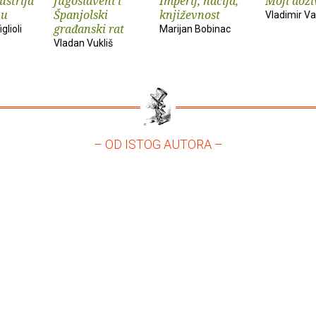
ustrija
Jugoslaveni i
Imperij, nacija,
Moji doživ
nu
Španjolski
književnost
Vladimir Vas
građanski rat
glioli
Marijan Bobinac
Vladan Vukliš
– OD ISTOG AUTORA –