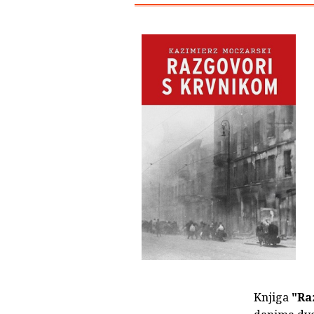
Knjiga
"Ra