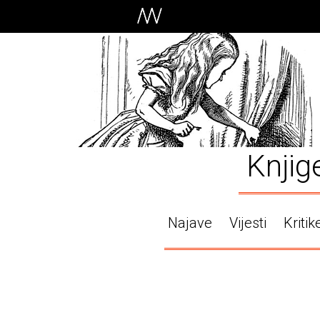
Knjig
Najave
Vijesti
Kritik