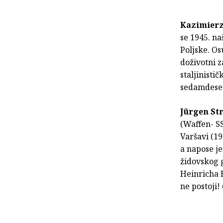
**
Kazimierz
se 1945. n
Poljske. Os
doživotni z
staljinisti
sedamdeseti
Jürgen St
(Waffen- SS
Varšavi (19
a napose je
židovskog 
Heinricha 
ne postoji!