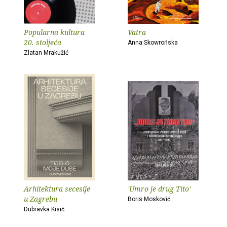
Popularna kultura
Vatra
20. stoljeća
Anna Skowrońska
Zlatan Mrakužić
Arhitektura secesije
'Umro je drug Tito'
u Zagrebu
Boris Mosković
Dubravka Kisić