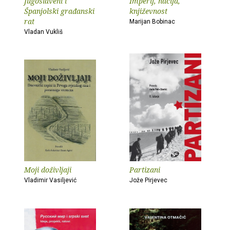
Jugoslaveni i
Imperij, nacija,
Španjolski građanski
književnost
rat
Marijan Bobinac
Vladan Vukliš
Moji doživljaji
Partizani
Vladimir Vasiljević
Jože Pirjevec