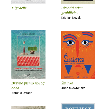
Migracije
Ukrotiti pticu
grabljivicu
Kristian Novak
Drevno pismo novog
Šminka
doba
Anna Skowrońska
Antonio Oštarić