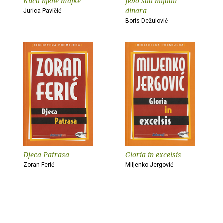
Kuća njene majke
Jebo sad hiljadu
dinara
Jurica Pavičić
Boris Dežulović
Djeca Patrasa
Gloria in excelsis
Zoran Ferić
Miljenko Jergović