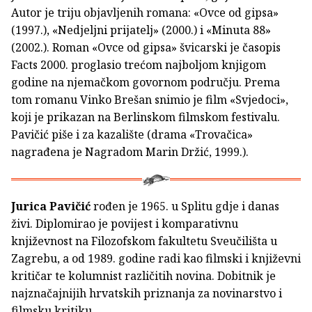
Autor je triju objavljenih romana: «Ovce od gipsa»
(1997.), «Nedjeljni prijatelj» (2000.) i «Minuta 88»
(2002.). Roman «Ovce od gipsa» švicarski je časopis
Facts 2000. proglasio trećom najboljom knjigom
godine na njemačkom govornom području. Prema
tom romanu Vinko Brešan snimio je film «Svjedoci»,
koji je prikazan na Berlinskom filmskom festivalu.
Pavičić piše i za kazalište (drama «Trovačica»
nagrađena je Nagradom Marin Držić, 1999.).
Jurica Pavičić
rođen je 1965. u Splitu gdje i danas
živi. Diplomirao je povijest i komparativnu
književnost na Filozofskom fakultetu Sveučilišta u
Zagrebu, a od 1989. godine radi kao filmski i književni
kritičar te kolumnist različitih novina. Dobitnik je
najznačajnijih hrvatskih priznanja za novinarstvo i
filmsku kritiku.