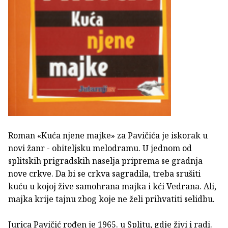
Roman «Kuća njene majke» za Pavičića je iskorak u
novi žanr - obiteljsku melodramu. U jednom od
splitskih prigradskih naselja priprema se gradnja
nove crkve. Da bi se crkva sagradila, treba srušiti
kuću u kojoj žive samohrana majka i kći Vedrana. Ali,
majka krije tajnu zbog koje ne želi prihvatiti selidbu.
Jurica Pavičić rođen je 1965. u Splitu, gdje živi i radi.