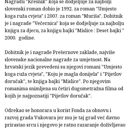
Nagradu "Kresnik" koja se dodjeljuje za najbolji
slovenski roman dobio je 1992. za roman "Umjesto
koga ruža cvjeta" i 2007. za roman "Muriša". Dobitnik
je i nagrade "Večernica" koja se dodjeljuje za najbolju
knjigu za djecu, za knjigu bajki "Mislice : Deset bajki "
2000. godine.
Dobitnik je i nagrade Prešernove zaklade, najviše
slovenske nacionalne nagrade za umjetnost. Na
hrvatski jezik prevedeni su njegovi romani "Umjesto
koga ruža cvjeta", "Koju je magla donijela" i "Pijetlov
doručak", te knjiga bajki "Mislice". Po njegovim
romanima snimljena su četiri dugometražna filma od
kojih je najpoznatiji "Pijetlov doručak".
Odrekao se honorara u korist Fonda za obnovu i
razvoj grada Vukovara jer mu je taj grad već davno
prirastao srcu i njegovo je ratno razaranje doživljavao