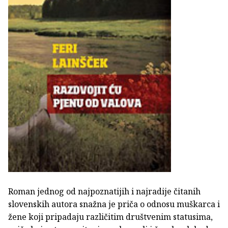
Roman jednog od najpoznatijih i najradije čitanih
slovenskih autora snažna je priča o odnosu muškarca i
žene koji pripadaju različitim društvenim statusima,