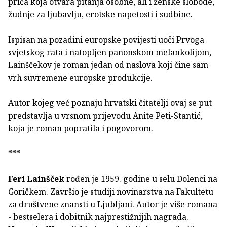
priča koja otvara pitanja osobne, ali i ženske slobode,
žudnje za ljubavlju, erotske napetosti i sudbine.
Ispisan na pozadini europske povijesti uoči Prvoga
svjetskog rata i natopljen panonskom melankolijom,
Lainščekov je roman jedan od naslova koji čine sam
vrh suvremene europske produkcije.
Autor kojeg već poznaju hrvatski čitatelji ovaj se put
predstavlja u vrsnom prijevodu Anite Peti-Stantić,
koja je roman popratila i pogovorom.
***
Feri Lainšček
rođen je 1959. godine u selu Dolenci na
Goričkem. Završio je studiji novinarstva na Fakultetu
za društvene znansti u Ljubljani. Autor je više romana
- bestselera i dobitnik najprestižnijih nagrada.