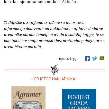
kao da i njemu samom netko ruši kuću.
© Bilješke o knjigama izrađene su na osnovu
informacija dobivenih od nakladnika i njihove dodatne
uredničke obrade temeljem uvida u sadržaj knjige, te se
kao takve ne smiju prenositi bez prethodnog dogovora s
uredništvom portala.
Preporuči knjigu
– OD ISTOG NAKLADNIKA –