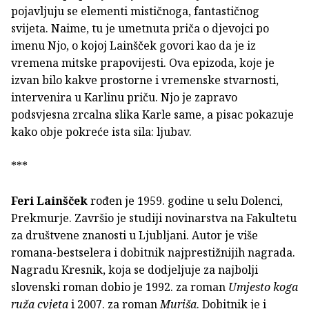
pojavljuju se elementi mističnoga, fantastičnog
svijeta. Naime, tu je umetnuta priča o djevojci po
imenu Njo, o kojoj Lainšček govori kao da je iz
vremena mitske prapovijesti. Ova epizoda, koje je
izvan bilo kakve prostorne i vremenske stvarnosti,
intervenira u Karlinu priču. Njo je zapravo
podsvjesna zrcalna slika Karle same, a pisac pokazuje
kako obje pokreće ista sila: ljubav.
***
Feri Lainšček
rođen je 1959. godine u selu Dolenci,
Prekmurje. Završio je studiji novinarstva na Fakultetu
za društvene znanosti u Ljubljani. Autor je više
romana-bestselera i dobitnik najprestižnijih nagrada.
Nagradu Kresnik, koja se dodjeljuje za najbolji
slovenski roman dobio je 1992. za roman
Umjesto koga
ruža cvjeta
i 2007. za roman
Muriša
. Dobitnik je i