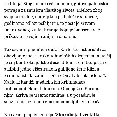
roditelja. Stoga ona kreće u bolnu, gotovo patološku
potraga za smislom vlastitog života. Dijelom zbog
svoje socijalne, obiteljske i psihološke situacije,
godinama odlazi psihijatru, te postaje žrtvom
tajanstvenog kulta, tiranije koju je Lainšček već
prikazao u svojim ranijim romanima.
Takozvani “pljenitelji duša” Karlu žele iskoristiti za
obavljanje medicinsko-tehnoloških eksperimenata čiji
je cilj kontrola ljudske duše. U tom trenutku priča o
sudbini jedne višestruko izgubljene žene klizi u
kriminalistički žanr. Liječnik Guy Labriola oslobađa
Karlu iz kandži medicinskih kriminalaca
psihoanalitičkom tehnikom. Ona bježi u Europu s
njim, skriva se u samostanima, a u pozadini je
senzualna i iznimno emocionalne ljubavna priča.
Na razini pripovijedanja "
Skarabeja i vestalk
e"